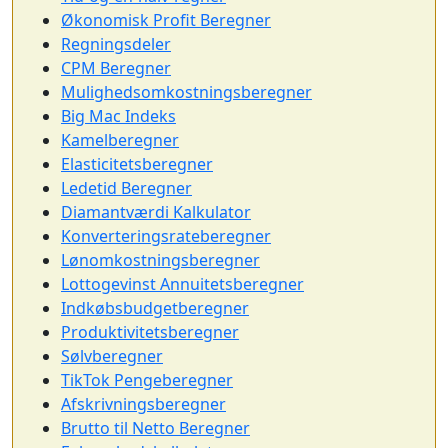
Økonomisk Profit Beregner
Regningsdeler
CPM Beregner
Mulighedsomkostningsberegner
Big Mac Indeks
Kamelberegner
Elasticitetsberegner
Ledetid Beregner
Diamantværdi Kalkulator
Konverteringsrateberegner
Lønomkostningsberegner
Lottogevinst Annuitetsberegner
Indkøbsbudgetberegner
Produktivitetsberegner
Sølvberegner
TikTok Pengeberegner
Afskrivningsberegner
Brutto til Netto Beregner