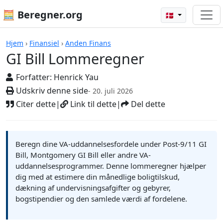
🧮 Beregner.org
🇩🇰
GI Bill Lommeregner
Hjem
›
Finansiel
›
Anden Finans
GI Bill Lommeregner
Forfatter:
Henrick Yau
Udskriv denne side
- 20. juli 2026
Citer dette
|
Link til dette
|
Del dette
Beregn dine VA-uddannelsesfordele under Post-9/11 GI
Bill, Montgomery GI Bill eller andre VA-
uddannelsesprogrammer. Denne lommeregner hjælper
dig med at estimere din månedlige boligtilskud,
dækning af undervisningsafgifter og gebyrer,
bogstipendier og den samlede værdi af fordelene.