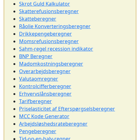
Skrot Guld Kalkulator
Skatterefusionsberegner
Skatteberegner
Råolie Konverteringsberegner
Drikkepengeberegner
Momsrefusionsberegner
Sahm-regel recession indikator
BNP Beregner
Madomkostningsberegner
Overarbejdsberegner
Valutaomregner
Kontrolcifferberegner
Erhvervslånsberegner
Tarifberegner
Priselasticitet af Efterspørgselsberegner
MCC Kode Generator
Arbejdsløshedsrateberegner
Pengeberegner
Tid-og-en-halv-regner