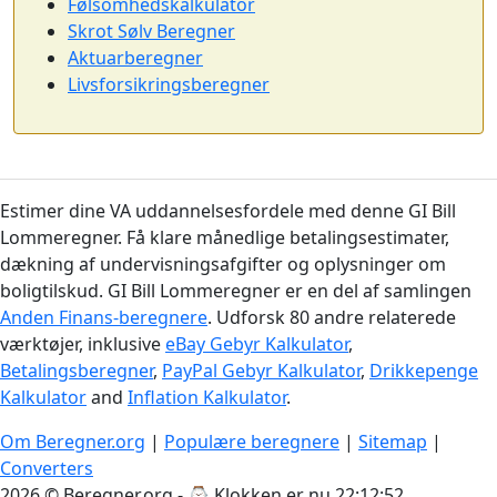
Følsomhedskalkulator
Skrot Sølv Beregner
Aktuarberegner
Livsforsikringsberegner
Estimer dine VA uddannelsesfordele med denne GI Bill
Lommeregner. Få klare månedlige betalingsestimater,
dækning af undervisningsafgifter og oplysninger om
boligtilskud. GI Bill Lommeregner er en del af samlingen
Anden Finans-beregnere
. Udforsk 80 andre relaterede
værktøjer, inklusive
eBay Gebyr Kalkulator
,
Betalingsberegner
,
PayPal Gebyr Kalkulator
,
Drikkepenge
Kalkulator
and
Inflation Kalkulator
.
Om Beregner.org
|
Populære beregnere
|
Sitemap
|
Converters
2026 © Beregner.org - ⌚
Klokken er nu 22:12:53