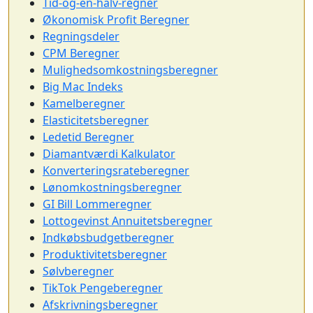
Tid-og-en-halv-regner
Økonomisk Profit Beregner
Regningsdeler
CPM Beregner
Mulighedsomkostningsberegner
Big Mac Indeks
Kamelberegner
Elasticitetsberegner
Ledetid Beregner
Diamantværdi Kalkulator
Konverteringsrateberegner
Lønomkostningsberegner
GI Bill Lommeregner
Lottogevinst Annuitetsberegner
Indkøbsbudgetberegner
Produktivitetsberegner
Sølvberegner
TikTok Pengeberegner
Afskrivningsberegner