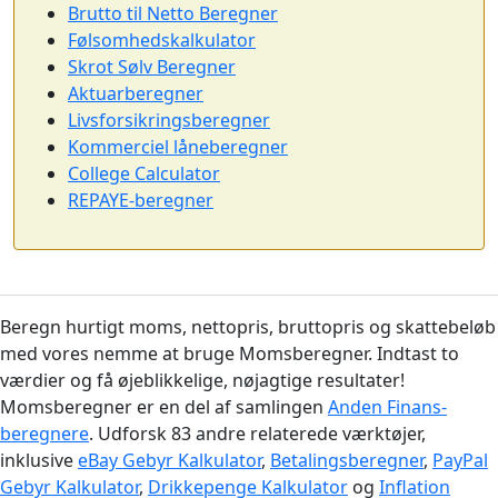
Brutto til Netto Beregner
Følsomhedskalkulator
Skrot Sølv Beregner
Aktuarberegner
Livsforsikringsberegner
Kommerciel låneberegner
College Calculator
REPAYE-beregner
Beregn hurtigt moms, nettopris, bruttopris og skattebeløb
med vores nemme at bruge Momsberegner. Indtast to
værdier og få øjeblikkelige, nøjagtige resultater!
Momsberegner er en del af samlingen
Anden Finans-
beregnere
. Udforsk 83 andre relaterede værktøjer,
inklusive
eBay Gebyr Kalkulator
,
Betalingsberegner
,
PayPal
Gebyr Kalkulator
,
Drikkepenge Kalkulator
og
Inflation