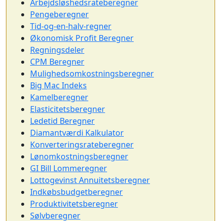
Arbejdsløshedsrateberegner
Pengeberegner
Tid-og-en-halv-regner
Økonomisk Profit Beregner
Regningsdeler
CPM Beregner
Mulighedsomkostningsberegner
Big Mac Indeks
Kamelberegner
Elasticitetsberegner
Ledetid Beregner
Diamantværdi Kalkulator
Konverteringsrateberegner
Lønomkostningsberegner
GI Bill Lommeregner
Lottogevinst Annuitetsberegner
Indkøbsbudgetberegner
Produktivitetsberegner
Sølvberegner