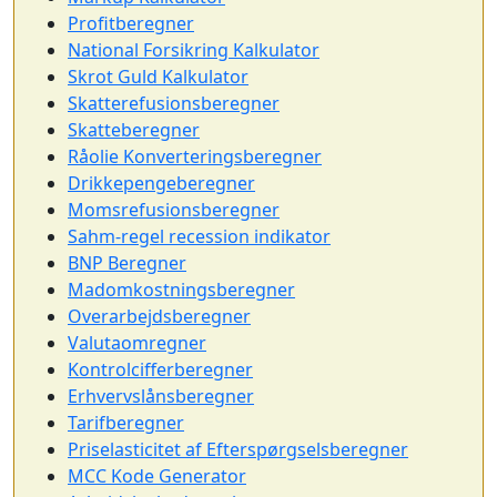
Profitberegner
National Forsikring Kalkulator
Skrot Guld Kalkulator
Skatterefusionsberegner
Skatteberegner
Råolie Konverteringsberegner
Drikkepengeberegner
Momsrefusionsberegner
Sahm-regel recession indikator
BNP Beregner
Madomkostningsberegner
Overarbejdsberegner
Valutaomregner
Kontrolcifferberegner
Erhvervslånsberegner
Tarifberegner
Priselasticitet af Efterspørgselsberegner
MCC Kode Generator