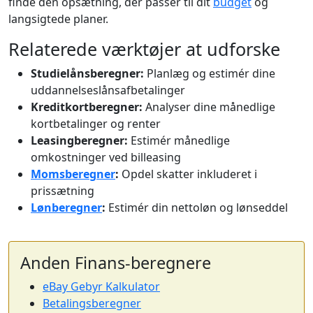
finde den opsætning, der passer til dit
budget
og
langsigtede planer.
Relaterede værktøjer at udforske
Studielånsberegner:
Planlæg og estimér dine
uddannelseslånsafbetalinger
Kreditkortberegner:
Analyser dine månedlige
kortbetalinger og renter
Leasingberegner:
Estimér månedlige
omkostninger ved billeasing
Momsberegner
:
Opdel skatter inkluderet i
prissætning
Lønberegner
:
Estimér din nettoløn og lønseddel
Anden Finans-beregnere
eBay Gebyr Kalkulator
Betalingsberegner