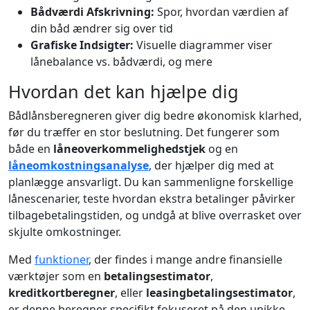
Bådværdi Afskrivning:
Spor, hvordan værdien af
din båd ændrer sig over tid
Grafiske Indsigter:
Visuelle diagrammer viser
lånebalance vs. bådværdi, og mere
Hvordan det kan hjælpe dig
Bådlånsberegneren giver dig bedre økonomisk klarhed,
før du træffer en stor beslutning. Det fungerer som
både en
låneoverkommelighedstjek
og en
låneomkostningsanalyse
, der hjælper dig med at
planlægge ansvarligt. Du kan sammenligne forskellige
lånescenarier, teste hvordan ekstra betalinger påvirker
tilbagebetalingstiden, og undgå at blive overrasket over
skjulte omkostninger.
Med
funktioner
, der findes i mange andre finansielle
værktøjer som en
betalingsestimator
,
kreditkortberegner
, eller
leasingbetalingsestimator
,
er denne beregner specifikt fokuseret på den unikke