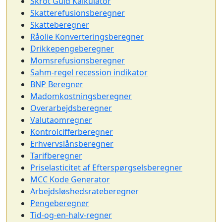
Skrot Guld Kalkulator
Skatterefusionsberegner
Skatteberegner
Råolie Konverteringsberegner
Drikkepengeberegner
Momsrefusionsberegner
Sahm-regel recession indikator
BNP Beregner
Madomkostningsberegner
Overarbejdsberegner
Valutaomregner
Kontrolcifferberegner
Erhvervslånsberegner
Tarifberegner
Priselasticitet af Efterspørgselsberegner
MCC Kode Generator
Arbejdsløshedsrateberegner
Pengeberegner
Tid-og-en-halv-regner