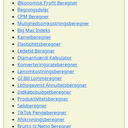
Økonomisk Profit Beregner
Regningsdeler
CPM Beregner
Mulighedsomkostningsberegner
Big Mac Indeks
Kamelberegner
Elasticitetsberegner
Ledetid Beregner
Diamantværdi Kalkulator
Konverteringsrateberegner
Lønomkostningsberegner
GI Bill Lommeregner
Lottogevinst Annuitetsberegner
Indkøbsbudgetberegner
Produktivitetsberegner
Sølvberegner
TikTok Pengeberegner
Afskrivningsberegner
Brutto til Netto Beregner