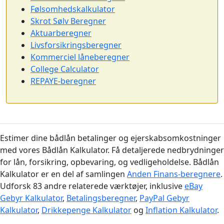
Følsomhedskalkulator
Skrot Sølv Beregner
Aktuarberegner
Livsforsikringsberegner
Kommerciel låneberegner
College Calculator
REPAYE-beregner
Estimer dine bådlån betalinger og ejerskabsomkostninger
med vores Bådlån Kalkulator. Få detaljerede nedbrydninger
for lån, forsikring, opbevaring, og vedligeholdelse. Bådlån
Kalkulator er en del af samlingen
Anden Finans-beregnere
.
Udforsk 83 andre relaterede værktøjer, inklusive
eBay
Gebyr Kalkulator
,
Betalingsberegner
,
PayPal Gebyr
Kalkulator
,
Drikkepenge Kalkulator
og
Inflation Kalkulator
.