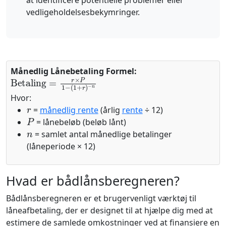
at identificere potentielle problemer eller
vedligeholdelsesbekymringer.
Månedlig Lånebetaling Formel:
Betaling
−
n
=
r
×
P
1
−
(
1
+
r
)
Hvor:
r
=
månedlig rente
(årlig
rente
÷ 12)
P
= lånebeløb (beløb lånt)
n
= samlet antal månedlige betalinger
(låneperiode × 12)
Hvad er bådlånsberegneren?
Bådlånsberegneren er et brugervenligt værktøj til
låneafbetaling, der er designet til at hjælpe dig med at
estimere de samlede omkostninger ved at finansiere en