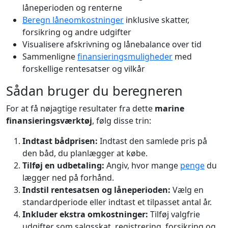
låneperioden og renterne
Beregn låneomkostninger
inklusive skatter,
forsikring og andre udgifter
Visualisere afskrivning og lånebalance over tid
Sammenligne
finansieringsmuligheder
med
forskellige rentesatser og vilkår
Sådan bruger du beregneren
For at få nøjagtige resultater fra dette
marine
finansieringsværktøj
, følg disse trin:
Indtast bådprisen:
Indtast den samlede pris på
den båd, du planlægger at købe.
Tilføj en udbetaling:
Angiv, hvor mange
penge
du
lægger ned på forhånd.
Indstil rentesatsen og låneperioden:
Vælg en
standardperiode eller indtast et tilpasset antal år.
Inkluder ekstra omkostninger:
Tilføj valgfrie
udgifter som salgsskat, registrering, forsikring og