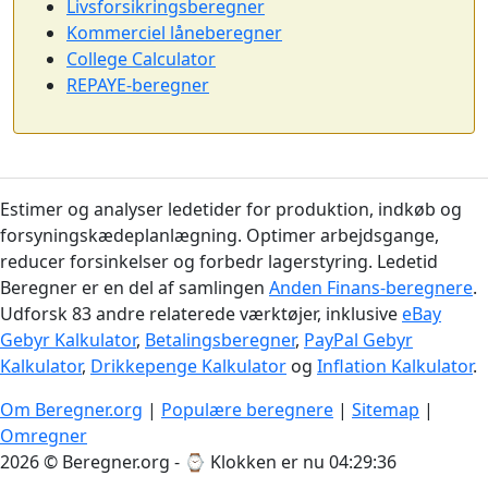
Livsforsikringsberegner
Kommerciel låneberegner
College Calculator
REPAYE-beregner
Estimer og analyser ledetider for produktion, indkøb og
forsyningskædeplanlægning. Optimer arbejdsgange,
reducer forsinkelser og forbedr lagerstyring. Ledetid
Beregner er en del af samlingen
Anden Finans-beregnere
.
Udforsk 83 andre relaterede værktøjer, inklusive
eBay
Gebyr Kalkulator
,
Betalingsberegner
,
PayPal Gebyr
Kalkulator
,
Drikkepenge Kalkulator
og
Inflation Kalkulator
.
Om Beregner.org
|
Populære beregnere
|
Sitemap
|
Omregner
2026 © Beregner.org - ⌚
Klokken er nu 04:29:37