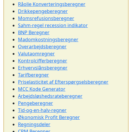
Råolie Konverteringsberegner
Drikkepengeberegner
Momsrefusionsberegner
Sahm-regel recession indikator
BNP Beregner
Madomkostningsberegner
Overarbejdsberegner
Valutaomregner
Kontrolcifferberegner
Erhvervslånsberegner
Tarifberegner
Priselasticitet af Efterspørgselsberegner
MCC Kode Generator
Arbejdsløshedsrateberegner
Pengeberegner
Tid-og-en-halv-regner
Økonomisk Profit Beregner
Regningsdeler
CPM Beregner