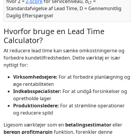
hvor Z =
Z-score
for serviceniveau, σ
=
LT
Standardafvigelse af Lead Time, D = Gennemsnitlig
Daglig Efterspørgsel
Hvorfor bruge en Lead Time
Calculator?
At reducere lead time kan sænke omkostningerne og
forbedre kundetilfredsheden. Dette værktøj er især
nyttigt for:
Virksomhedsejere:
For at forbedre planlægning og
øge rentabiliteten
Indkøbsspecialister:
For at undgå forsinkelser og
opretholde lager
Produktionsledere:
For at strømline operationer
og reducere spild
Ligesom værktøjer som en
betalingsestimator
eller
beregn profitmargin
funktion, forenkler denne