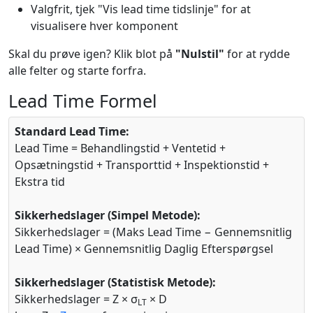
Valgfrit, tjek "Vis lead time tidslinje" for at
visualisere hver komponent
Skal du prøve igen? Klik blot på
"Nulstil"
for at rydde
alle felter og starte forfra.
Lead Time Formel
Standard Lead Time:
Lead Time = Behandlingstid + Ventetid +
Opsætningstid + Transporttid + Inspektionstid +
Ekstra tid
Sikkerhedslager (Simpel Metode):
Sikkerhedslager = (Maks Lead Time − Gennemsnitlig
Lead Time) × Gennemsnitlig Daglig Efterspørgsel
Sikkerhedslager (Statistisk Metode):
Sikkerhedslager = Z × σ
× D
LT