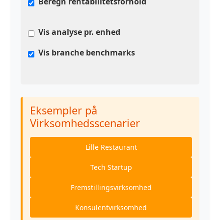
Beregn rentabilitetsforhold
Vis analyse pr. enhed
Vis branche benchmarks
Eksempler på
Virksomhedsscenarier
Lille Restaurant
Tech Startup
Fremstillingsvirksomhed
Konsulentvirksomhed