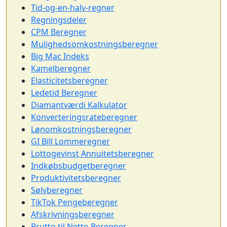
Tid-og-en-halv-regner
Regningsdeler
CPM Beregner
Mulighedsomkostningsberegner
Big Mac Indeks
Kamelberegner
Elasticitetsberegner
Ledetid Beregner
Diamantværdi Kalkulator
Konverteringsrateberegner
Lønomkostningsberegner
GI Bill Lommeregner
Lottogevinst Annuitetsberegner
Indkøbsbudgetberegner
Produktivitetsberegner
Sølvberegner
TikTok Pengeberegner
Afskrivningsberegner
Brutto til Netto Beregner