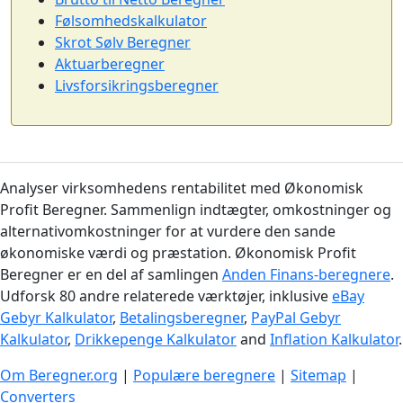
Følsomhedskalkulator
Skrot Sølv Beregner
Aktuarberegner
Livsforsikringsberegner
Analyser virksomhedens rentabilitet med Økonomisk
Profit Beregner. Sammenlign indtægter, omkostninger og
alternativomkostninger for at vurdere den sande
økonomiske værdi og præstation. Økonomisk Profit
Beregner er en del af samlingen
Anden Finans-beregnere
.
Udforsk 80 andre relaterede værktøjer, inklusive
eBay
Gebyr Kalkulator
,
Betalingsberegner
,
PayPal Gebyr
Kalkulator
,
Drikkepenge Kalkulator
and
Inflation Kalkulator
.
Om Beregner.org
|
Populære beregnere
|
Sitemap
|
Converters