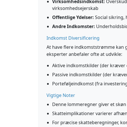
Virksomhedsindkomst:
Overskud 
virksomhedsejerskab
Offentlige Ydelser:
Social sikring,
Andre Indkomster:
Underholdsbidr
Indkomst Diversificering
At have flere indkomststrømme kan gi
eksperter anbefaler ofte at udvikle:
Aktive indkomstkilder (der kræver d
Passive indkomstkilder (der kræver
Porteføljeindkomst (fra investerin
Vigtige Noter
Denne lommeregner giver et skøn o
Skatteimplikationer varierer afhæn
For præcise skatteberegninger, ko