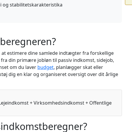
i og stabilitetskarakteristika
tberegneren?
t estimere dine samlede indtægter fra forskellige
fra din primære jobløn til passiv indkomst, sidejob,
anset om du laver
budget
, planlægger skat eller
øj dig en klar og organiseret oversigt over dit årlige
Lejeindkomst + Virksomhedsindkomst + Offentlige
sindkomstberegner?