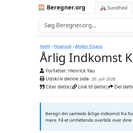
🧮 Beregner.org
🚑 Sundhed
Årlig Indkomst Kalku
Hjem
›
Finansiel
›
Anden Finans
Årlig Indkomst K
Forfatter:
Henrick Yau
Udskriv denne side
- 20. juli 2026
Citer dette
|
Link til dette
|
Del dett
Beregn din samlede årlige indkomst fra fors
mere. Få et omfattende overblik over dine 