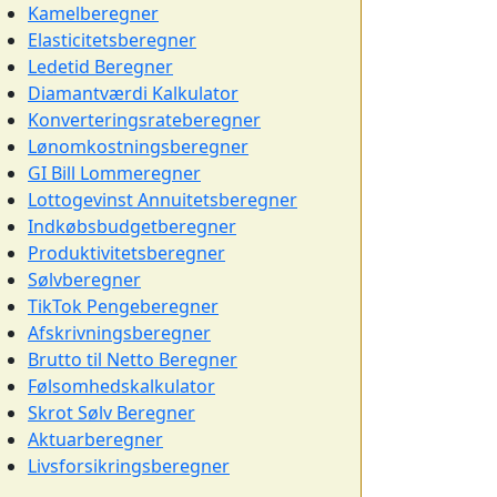
Kamelberegner
Elasticitetsberegner
Ledetid Beregner
Diamantværdi Kalkulator
Konverteringsrateberegner
Lønomkostningsberegner
GI Bill Lommeregner
Lottogevinst Annuitetsberegner
Indkøbsbudgetberegner
Produktivitetsberegner
Sølvberegner
TikTok Pengeberegner
Afskrivningsberegner
Brutto til Netto Beregner
Følsomhedskalkulator
Skrot Sølv Beregner
Aktuarberegner
Livsforsikringsberegner