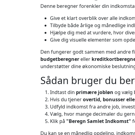
Denne beregner forenkler din indkomstan
Give et klart overblik over alle indko
Tilbyde både årlige og månedlige in
Hjælpe dig med at vurdere, hvor diver
Give dig visuelle elementer som opd
Den fungerer godt sammen med andre fi
budgetberegner
eller
kreditkortberegn
understøtter dine økonomiske beslutning
Sådan bruger du be
Indtast din
primære jobløn
og vælg b
Hvis du tjener
overtid, bonusser elle
Udfyld indkomst fra andre job, invester
Vælg, hvor mange decimaler du gerne v
Klik på
"Beregn Samlet Indkomst"
f
Du kan se en månedlig opdeling, indkomst