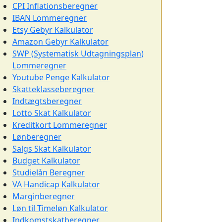
CPI Inflationsberegner
IBAN Lommeregner
Etsy Gebyr Kalkulator
Amazon Gebyr Kalkulator
SWP (Systematisk Udtagningsplan)
Lommeregner
Youtube Penge Kalkulator
Skatteklasseberegner
Indtægtsberegner
Lotto Skat Kalkulator
Kreditkort Lommeregner
Lønberegner
Salgs Skat Kalkulator
Budget Kalkulator
Studielån Beregner
VA Handicap Kalkulator
Marginberegner
Løn til Timeløn Kalkulator
Indkomstskatberegner