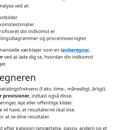
alyse ved at:
mstkilder
dkomstestimater
sificeret din indkomst er
elingsdiagrammer og procentoversigter
nansielle værktøjer som en
lønberegner
,
er
ved at lade dig se, hvordan din indkomst
er.
regneren
etalingsfrekvens (f.eks. time-, månedligt, årligt).
r provisioner
, indtast også disse.
inger, leje eller offentlige kilder.
il have, at resultaterne skal vise.
or at se dine resultater.
 efter kategori (ansættelse, passiv, anden) og et