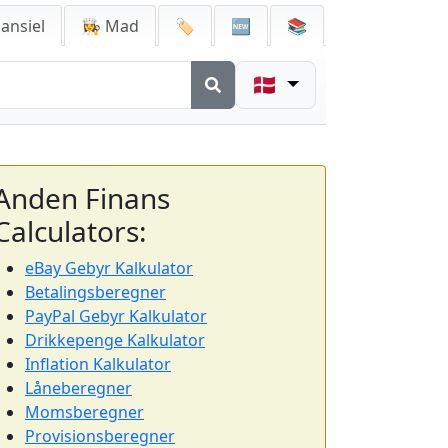
ansiel
👩‍🍳 Mad
🏷️
🆕
📚
🇩🇰
Anden Finans
Calculators:
eBay Gebyr Kalkulator
Betalingsberegner
PayPal Gebyr Kalkulator
Drikkepenge Kalkulator
Inflation Kalkulator
Låneberegner
Momsberegner
Provisionsberegner