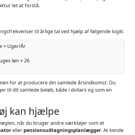
tur let at forstå.
gsfrekvenser til årlige tal ved hjælp af følgende logik:
e × Uger/År
uges løn × 26
men for at producere din samlede årsindkomst. Du
er til dit samlede beløb, både i dollars og som en
øj kan hjælpe
r nøglen, når du bruger andre værktøjer som et
mator
eller
pensionsudtagningsplanlægger
. At kende