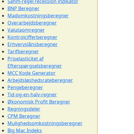
Sahm-regel recession indikator
BNP Beregner
Madomkostningsberegner
Overarbejdsberegner
Valutaomregner
Kontrolcifferberegner
Erhvervslånsberegner
Tarifberegner
Priselasticitet af
Efterspørgselsberegner
MCC Kode Generator
Arbejdsløshedsrateberegner
Pengeberegner
Tid-og-en-halv-regner
Økonomisk Profit Beregner
Regningsdeler
CPM Beregner
Mulighedsomkostningsberegner
Big Mac Indeks