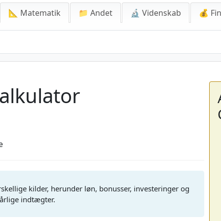
📐 Matematik
📁 Andet
🔬 Videnskab
💰 Fin
lator
alkulator
e
kellige kilder, herunder løn, bonusser, investeringer og
årlige indtægter.