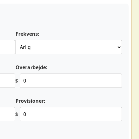
Frekvens:
Overarbejde:
$
Provisioner:
$