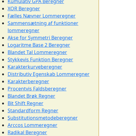
Kumulativ GPA Beregner
XOR Beregner
Fælles Nævner Lommeregner
Sammensætning af funktioner
lommeregner
Akse for Symmetri Beregner
Logaritme Base 2 Beregner
Blandet Tal Lommeregner
Stykkevis Funktion Beregner
Karakterkurveberegner
Distributiv Egenskab Lommeregner
Karakterberegner
Procentvis Faldsberegner
Blandet Brøk Regner
Bit Shift Regner
Standardform Regner
Substitutionsmetodeberegner
Arccos Lommeregner
Radikal Beregner