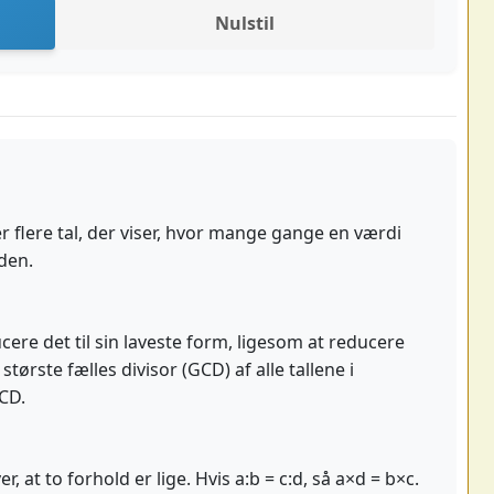
Nulstil
er flere tal, der viser, hvor mange gange en værdi
nden.
cere det til sin laveste form, ligesom at reducere
tørste fælles divisor (GCD) af alle tallene i
CD.
, at to forhold er lige. Hvis a:b = c:d, så a×d = b×c.