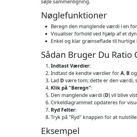
søjle sammenligning.
Nøglefunktioner
Beregn den manglende værdi i en for
Visualiser forhold ved hjælp af et d
Enkel og klar grænseflade til hurtige
Sådan Bruger Du Ratio 
Indtast Værdier
:
Indtast de kendte værdier for
A
,
B
o
Lad
D
være tom; dette er den værdi,
Klik på "Beregn"
:
Den manglende værdi (
D
) vil blive vist
Cirkeldiagrammet opdateres for visue
Ryd Felter
:
Tryk på "Ryd" knappen for at nulstille
Eksempel