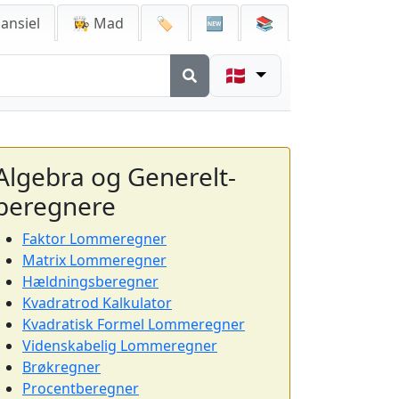
ansiel
👩‍🍳 Mad
🏷️
🆕
📚
🇩🇰
Algebra og Generelt-
beregnere
Faktor Lommeregner
Matrix Lommeregner
Hældningsberegner
Kvadratrod Kalkulator
Kvadratisk Formel Lommeregner
Videnskabelig Lommeregner
Brøkregner
Procentberegner