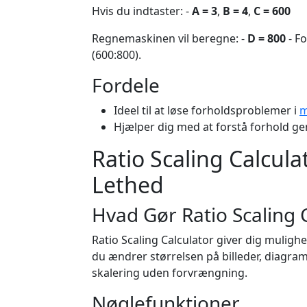
Hvis du indtaster: -
A = 3
,
B = 4
,
C = 600
Regnemaskinen vil beregne: -
D = 800
- Fo
(600:800).
Fordele
Ideel til at løse forholdsproblemer i
m
Hjælper dig med at forstå forhold g
Ratio Scaling Calcul
Lethed
Hvad Gør Ratio Scaling 
Ratio Scaling Calculator giver dig muligh
du ændrer størrelsen på billeder, diagram
skalering uden forvrængning.
Nøglefunktioner