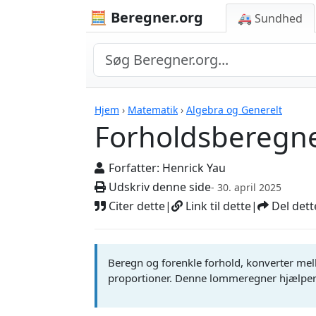
🧮 Beregner.org
🚑 Sundhed
Beregnere
Hjem
›
Matematik
›
Algebra og Generelt
Forholdsberegn
Forfatter:
Henrick Yau
Udskriv denne side
- 30. april 2025
Citer dette
|
Link til dette
|
Del dett
Beregn og forenkle forhold, konverter mell
proportioner. Denne lommeregner hjælper d