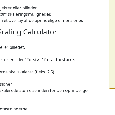
kter eller billeder.
tør" skaleringsmuligheder.
m et overlay af de oprindelige dimensioner.
caling Calculator
ller billedet.
relsen eller "Forstør" for at forstørre.
e skal skaleres (f.eks. 2,5).
sioner.
 skalerede størrelse inden for den oprindelige
ndtastningerne.