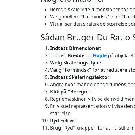
Beregn skalerede dimensioner for obje
Vælg mellem "Formindsk" eller "Fors
Visualiser den skalerede størrelse so
Sådan Bruger Du Ratio S
Indtast Dimensioner
:
Indtast
Bredde
og
Højde
på objektet e
Vælg Skalerings Type
:
Vælg "Formindsk" for at reducere stør
Indtast Skaleringsfaktor
:
Angiv, hvor mange gange dimensionern
Klik på "Beregn"
:
Regnemaskinen vil vise de nye dimen
En visuel repræsentation vil vise den
størrelse.
Ryd Felter
:
Brug "Ryd" knappen for at nulstille i