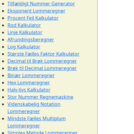
Tilfældigt Nummer Generator
Eksponent Lommeregner
Procent Fejl Kalkulator
Rod Kalkulator
Linje Kalkulator
Afrundingsberegner
Log Kalkulator
Største Fælles Faktor Kalkulator
Decimal til Brøk Lommeregner
Brøk til Decimal Lommeregner
Binær Lommeregner
Hex Lommeregner
Halv-livs Kalkulator
Stor Nummer Regnemaskine
Videnskabelig Notation
Lommeregner
Mindste Fælles Multiplum
Lommeregner
Simplex Metode Lommeregner