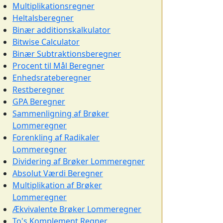
Multiplikationsregner
Heltalsberegner
Binær additionskalkulator
Bitwise Calculator
Binær Subtraktionsberegner
Procent til Mål Beregner
Enhedsrateberegner
Restberegner
GPA Beregner
Sammenligning af Brøker
Lommeregner
Forenkling af Radikaler
Lommeregner
Dividering af Brøker Lommeregner
Absolut Værdi Beregner
Multiplikation af Brøker
Lommeregner
Ækvivalente Brøker Lommeregner
To's Komplement Regner