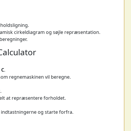
holdsligning.
ynamisk cirkeldiagram og søjle repræsentation.
 beregninger.
Calculator
g
C
.
 som regnemaskinen vil beregne.
.
lt at repræsentere forholdet.
 indtastningerne og starte forfra.