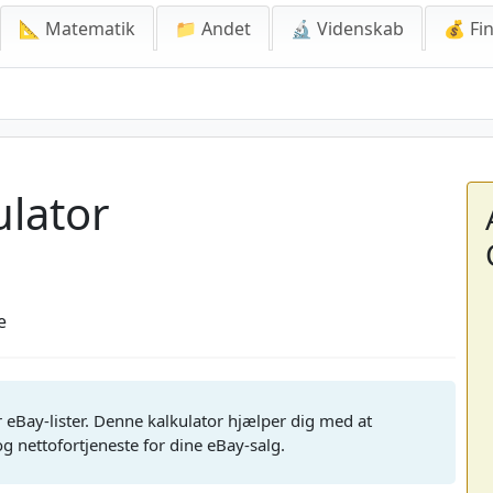
📐 Matematik
📁 Andet
🔬 Videnskab
💰 Fin
or
ulator
e
r eBay-lister. Denne kalkulator hjælper dig med at
 nettofortjeneste for dine eBay-salg.