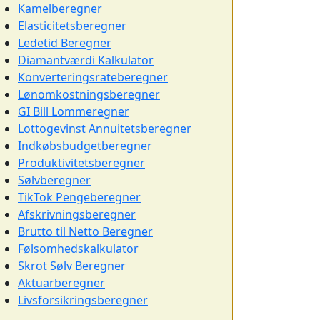
Kamelberegner
Elasticitetsberegner
Ledetid Beregner
Diamantværdi Kalkulator
Konverteringsrateberegner
Lønomkostningsberegner
GI Bill Lommeregner
Lottogevinst Annuitetsberegner
Indkøbsbudgetberegner
Produktivitetsberegner
Sølvberegner
TikTok Pengeberegner
Afskrivningsberegner
Brutto til Netto Beregner
Følsomhedskalkulator
Skrot Sølv Beregner
Aktuarberegner
Livsforsikringsberegner