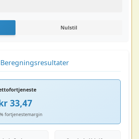
Nulstil
 Beregningsresultater
ttofortjeneste
kr 33,47
% fortjenestemargin