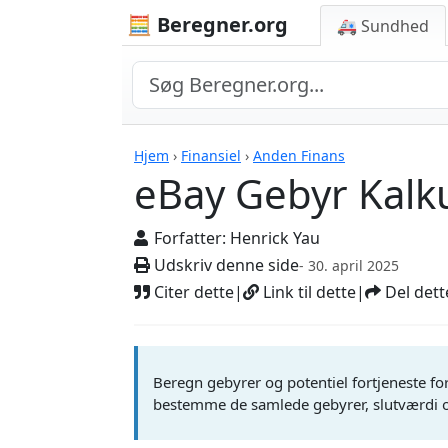
🧮 Beregner.org
🚑 Sundhed
eBay Gebyr Kalkulat
Hjem
›
Finansiel
›
Anden Finans
eBay Gebyr Kalk
Forfatter:
Henrick Yau
Udskriv denne side
- 30. april 2025
Citer dette
|
Link til dette
|
Del dett
Beregn gebyrer og potentiel fortjeneste fo
bestemme de samlede gebyrer, slutværdi og