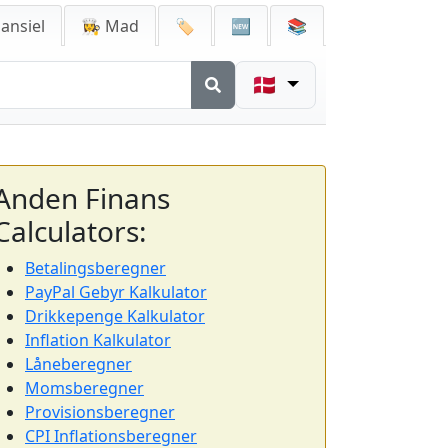
ansiel
👩‍🍳 Mad
🏷️
🆕
📚
🇩🇰
Anden Finans
Calculators:
Betalingsberegner
PayPal Gebyr Kalkulator
Drikkepenge Kalkulator
Inflation Kalkulator
Låneberegner
Momsberegner
Provisionsberegner
CPI Inflationsberegner