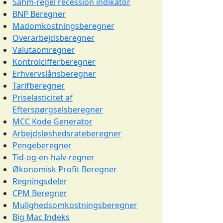
Sahm-regel recession indikator
BNP Beregner
Madomkostningsberegner
Overarbejdsberegner
Valutaomregner
Kontrolcifferberegner
Erhvervslånsberegner
Tarifberegner
Priselasticitet af
Efterspørgselsberegner
MCC Kode Generator
Arbejdsløshedsrateberegner
Pengeberegner
Tid-og-en-halv-regner
Økonomisk Profit Beregner
Regningsdeler
CPM Beregner
Mulighedsomkostningsberegner
Big Mac Indeks