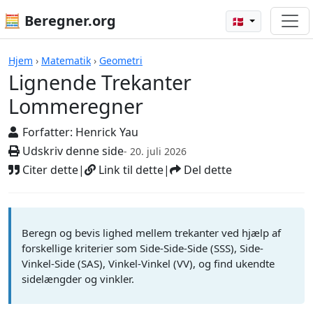
🧮 Beregner.org
🇩🇰
Lignende Trekanter Lommeregner
Hjem
›
Matematik
›
Geometri
Lignende Trekanter
Lommeregner
Forfatter:
Henrick Yau
Udskriv denne side
- 20. juli 2026
Citer dette
|
Link til dette
|
Del dette
Beregn og bevis lighed mellem trekanter ved hjælp af
forskellige kriterier som Side-Side-Side (SSS), Side-
Vinkel-Side (SAS), Vinkel-Vinkel (VV), og find ukendte
sidelængder og vinkler.