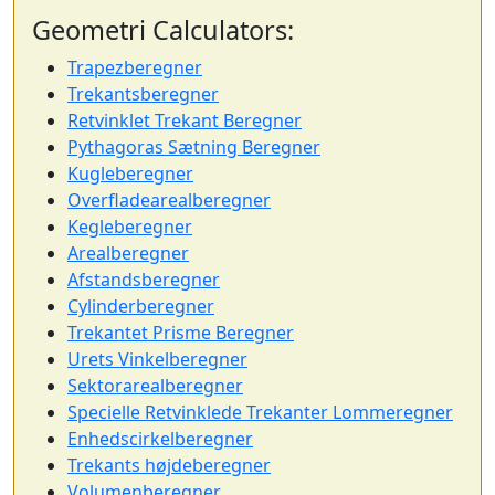
Geometri Calculators:
Trapezberegner
Trekantsberegner
Retvinklet Trekant Beregner
Pythagoras Sætning Beregner
Kugleberegner
Overfladearealberegner
Kegleberegner
Arealberegner
Afstandsberegner
Cylinderberegner
Trekantet Prisme Beregner
Urets Vinkelberegner
Sektorarealberegner
Specielle Retvinklede Trekanter Lommeregner
Enhedscirkelberegner
Trekants højdeberegner
Volumenberegner