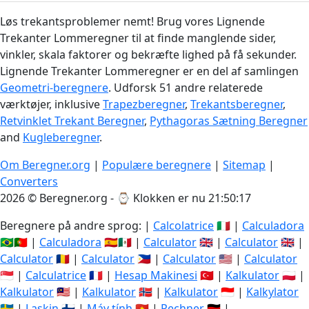
Løs trekantsproblemer nemt! Brug vores Lignende
Trekanter Lommeregner til at finde manglende sider,
vinkler, skala faktorer og bekræfte lighed på få sekunder.
Lignende Trekanter Lommeregner er en del af samlingen
Geometri-beregnere
. Udforsk 51 andre relaterede
værktøjer, inklusive
Trapezberegner
,
Trekantsberegner
,
Retvinklet Trekant Beregner
,
Pythagoras Sætning Beregner
and
Kugleberegner
.
Om Beregner.org
|
Populære beregnere
|
Sitemap
|
Converters
2026 © Beregner.org - ⌚
Klokken er nu 21:50:18
Beregnere på andre sprog: |
Calcolatrice
🇮🇹 |
Calculadora
🇧🇷🇵🇹 |
Calculadora
🇪🇸🇲🇽 |
Calculator
🇬🇧 |
Calculator
🇬🇧 |
Calculator
🇷🇴 |
Calculator
🇵🇭 |
Calculator
🇺🇸 |
Calculator
🇸🇬 |
Calculatrice
🇫🇷 |
Hesap Makinesi
🇹🇷 |
Kalkulator
🇵🇱 |
Kalkulator
🇲🇾 |
Kalkulator
🇳🇴 |
Kalkulator
🇮🇩 |
Kalkylator
🇸🇪 |
Laskin
🇫🇮 |
Máy tính
🇻🇳 |
Rechner
🇩🇪 |