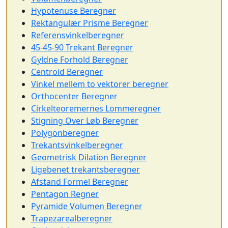
Hypotenuse Beregner
Rektangulær Prisme Beregner
Referensvinkelberegner
45-45-90 Trekant Beregner
Gyldne Forhold Beregner
Centroid Beregner
Vinkel mellem to vektorer beregner
Orthocenter Beregner
Cirkelteoremernes Lommeregner
Stigning Over Løb Beregner
Polygonberegner
Trekantsvinkelberegner
Geometrisk Dilation Beregner
Ligebenet trekantsberegner
Afstand Formel Beregner
Pentagon Regner
Pyramide Volumen Beregner
Trapezarealberegner