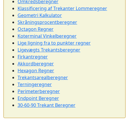
Omkredsberegner
Klassificering af Trekanter Lommeregner
Geometri Kalkulator
Skråningsprocentberegner
Octagon Regner
Koterminal Vinkelberegner
Lige ligning fra to punkter regner
Ligevægts Trekantsberegner
Firkantregner
Akkordberegner
Hexagon Regner
Trekantsarealberegner
Terningeregner
Perimeterberegner
Endpoint Beregner
30-60-90 Trekant Beregner