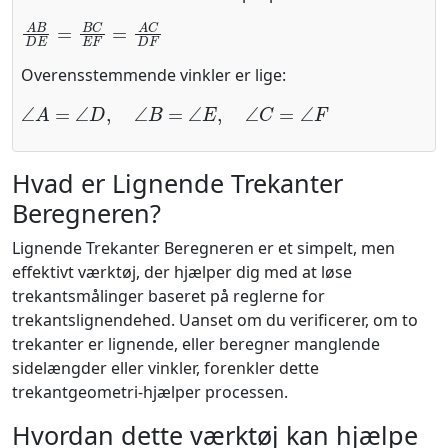
A
B
D
E
=
B
C
E
F
=
A
C
D
F
Overensstemmende vinkler er lige:
∠
A
=
∠
D
,
∠
B
=
∠
E
,
∠
C
=
∠
F
Hvad er Lignende Trekanter
Beregneren?
Lignende Trekanter Beregneren er et simpelt, men
effektivt værktøj, der hjælper dig med at løse
trekantsmålinger baseret på reglerne for
trekantslignendehed. Uanset om du verificerer, om to
trekanter er lignende, eller beregner manglende
sidelængder eller vinkler, forenkler dette
trekantgeometri-hjælper processen.
Hvordan dette værktøj kan hjælpe