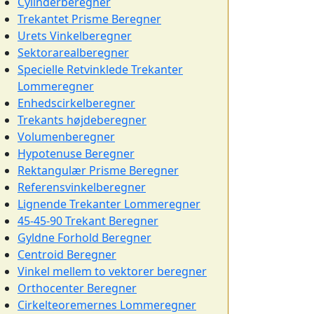
Cylinderberegner
Trekantet Prisme Beregner
Urets Vinkelberegner
Sektorarealberegner
Specielle Retvinklede Trekanter
Lommeregner
Enhedscirkelberegner
Trekants højdeberegner
Volumenberegner
Hypotenuse Beregner
Rektangulær Prisme Beregner
Referensvinkelberegner
Lignende Trekanter Lommeregner
45-45-90 Trekant Beregner
Gyldne Forhold Beregner
Centroid Beregner
Vinkel mellem to vektorer beregner
Orthocenter Beregner
Cirkelteoremernes Lommeregner