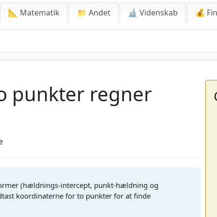
📐 Matematik
📁 Andet
🔬 Videnskab
💰 Fin
unkter regner
to punkter regner
e
e former (hældnings-intercept, punkt-hældning og
tast koordinaterne for to punkter for at finde