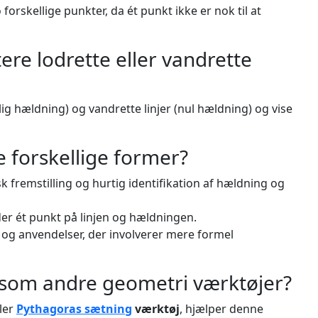
forskellige punkter, da ét punkt ikke er nok til at
ere lodrette eller vandrette
elig hældning) og vandrette linjer (nul hældning) og vise
e forskellige former?
sk fremstilling og hurtig identifikation af hældning og
er ét punkt på linjen og hældningen.
og anvendelser, der involverer mere formel
gesom andre geometri værktøjer?
ler
Pythagoras sætning
værktøj
, hjælper denne