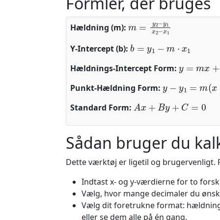
Formler, der bruges
m
=
y
2
−
y
1
x
2
−
x
1
Hældning (m):
b
=
y
1
−
m
⋅
x
1
Y-Intercept (b):
y
=
m
x
+
b
Hældnings-Intercept Form:
y
−
y
1
=
m
(
x
−
x
Punkt-Hældning Form:
A
x
+
B
y
+
C
=
0
Standard Form:
Sådan bruger du kal
Dette værktøj er ligetil og brugervenligt. 
Indtast x- og y-værdierne for to forsk
Vælg, hvor mange decimaler du ønske
Vælg dit foretrukne format: hældnin
eller se dem alle på én gang.