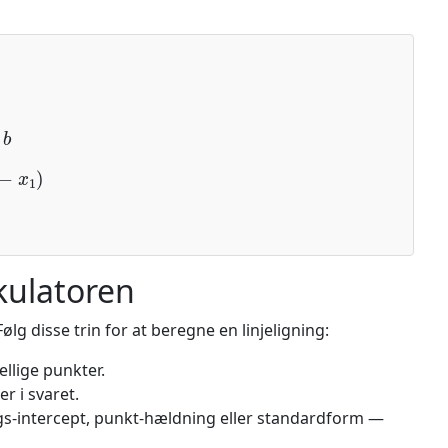
1
)
kulatoren
Følg disse trin for at beregne en linjeligning:
ellige punkter.
r i svaret.
gs-intercept, punkt-hældning eller standardform —