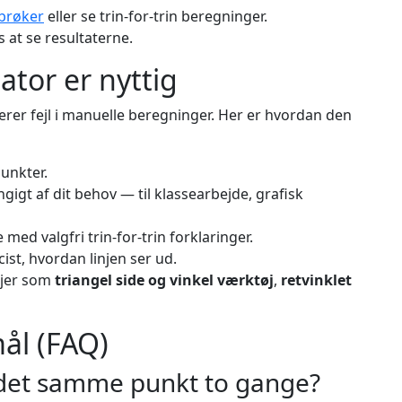
 brøker
eller se trin-for-trin beregninger.
s at se resultaterne.
ator er nyttig
erer fejl i manuelle beregninger. Her er hvordan den
punkter.
gigt af dit behov — til klassearbejde, grafisk
ed valgfri trin-for-trin forklaringer.
cist, hvordan linjen ser ud.
øjer som
triangel side og vinkel værktøj
,
retvinklet
mål (FAQ)
r det samme punkt to gange?