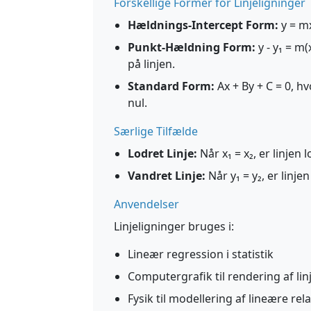
Forskellige Former for Linjeligninger
Hældnings-Intercept Form:
y = mx
Punkt-Hældning Form:
y - y₁ = m(
på linjen.
Standard Form:
Ax + By + C = 0, h
nul.
Særlige Tilfælde
Lodret Linje:
Når x₁ = x₂, er linjen 
Vandret Linje:
Når y₁ = y₂, er linje
Anvendelser
Linjeligninger bruges i:
Lineær regression i statistik
Computergrafik til rendering af lin
Fysik til modellering af lineære rel