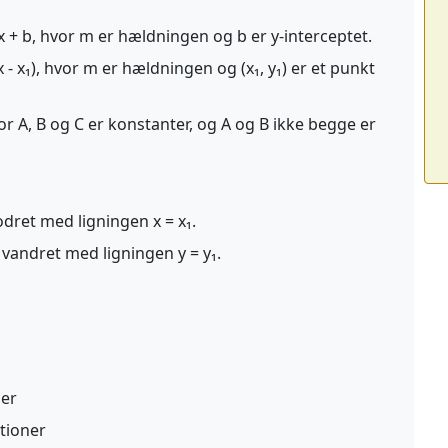
 + b, hvor m er hældningen og b er y-interceptet.
x - x₁), hvor m er hældningen og (x₁, y₁) er et punkt
vor A, B og C er konstanter, og A og B ikke begge er
lodret med ligningen x = x₁.
n vandret med ligningen y = y₁.
jer
ationer