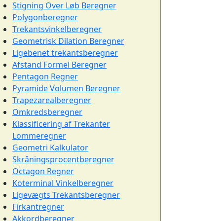
Stigning Over Løb Beregner
Polygonberegner
Trekantsvinkelberegner
Geometrisk Dilation Beregner
Ligebenet trekantsberegner
Afstand Formel Beregner
Pentagon Regner
Pyramide Volumen Beregner
Trapezarealberegner
Omkredsberegner
Klassificering af Trekanter
Lommeregner
Geometri Kalkulator
Skråningsprocentberegner
Octagon Regner
Koterminal Vinkelberegner
Ligevægts Trekantsberegner
Firkantregner
Akkordberegner