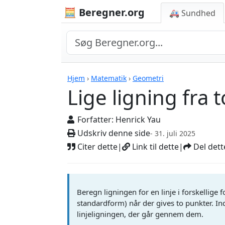
🧮 Beregner.org
🚑 Sundhed
Lige ligning fra to p
Hjem
›
Matematik
›
Geometri
Lige ligning fra 
Forfatter:
Henrick Yau
Udskriv denne side
- 31. juli 2025
Citer dette
|
Link til dette
|
Del dett
Beregn ligningen for en linje i forskellig
standardform) når der gives to punkter. Ind
linjeligningen, der går gennem dem.