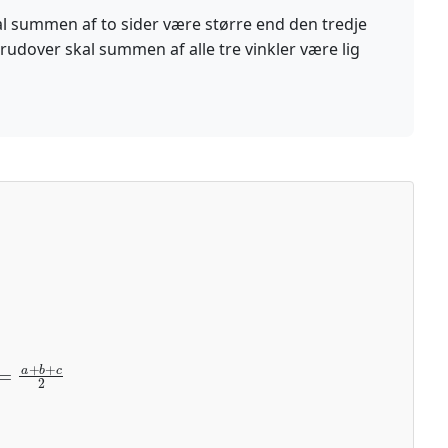
kal summen af to sider være større end den tredje
udover skal summen af alle tre vinkler være lig
:
=
a
+
b
+
c
2