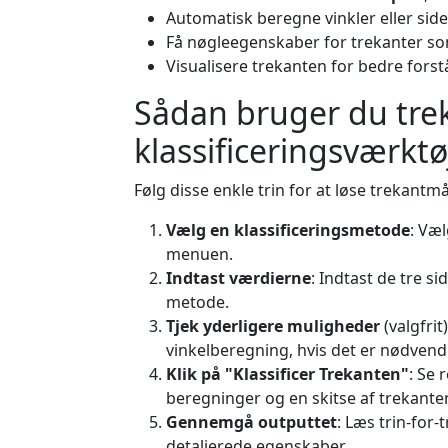
Automatisk beregne vinkler eller side
Få nøgleegenskaber for trekanter s
Visualisere trekanten for bedre forst
Sådan bruger du tre
klassificeringsværktø
Følg disse enkle trin for at løse trekant
Vælg en klassificeringsmetode
: Væl
menuen.
Indtast værdierne
: Indtast de tre s
metode.
Tjek yderligere muligheder
(valgfrit
vinkelberegning, hvis det er nødvend
Klik på "Klassificer Trekanten"
: Se 
beregninger og en skitse af trekante
Gennemgå outputtet
: Læs trin-for-
detaljerede egenskaber.