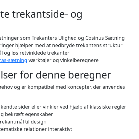
te trekantside- og
ætninger som Trekanters Ulighed og Cosinus Sætning
klaringer hjælper med at nedbryde trekantens struktur
l og løs retvinklede trekanter
ras-sætning
værktøjer og vinkelberegnere
lser for denne beregner
 behov og er kompatibel med koncepter, der anvendes
ukendte sider eller vinkler ved hjælp af klassiske regler
 og bekræft egenskaber
trekantmål til design
matiske relationer interaktivt