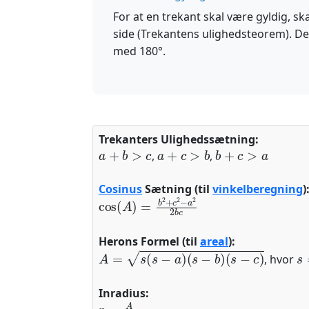
For at en trekant skal være gyldig, s
side (Trekantens ulighedsteorem). Der
med 180°.
Trekanters Ulighedssætning:
a
+
b
>
c
a
+
c
>
b
b
+
c
>
a
,
,
Cosinus
Sætning (til
vinkelberegning
)
cos
(
A
)
=
b
2
+
c
2
−
a
2
2
b
c
Herons Formel (til
areal
):
A
=
s
(
s
−
a
)
(
s
−
b
)
(
s
−
c
)
s
, hvor
Inradius:
r
=
A
s