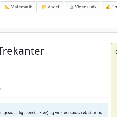
📐 Matematik
📁 Andet
🔬 Videnskab
💰 Fin
 Trekanter
e
(ligesidet, ligebenet, skæv) og vinkler (spids, ret, stump).