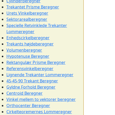
Cylinderberegner
Trekantet Prisme Beregner
Urets Vinkelberegner
Sektorarealberegner
Specielle Retvinklede Trekanter
Lommeregner
Enhedscirkelberegner
Trekants højdeberegner
Volumenberegner
Hypotenuse Beregner
Rektangulær Prisme Beregner
Referensvinkelberegner
Lignende Trekanter Lommeregner
45-45-90 Trekant Beregner
Gyldne Forhold Beregner
Centroid Beregner
Vinkel mellem to vektorer beregner
Orthocenter Beregner
Cirkelteoremernes Lommeregner