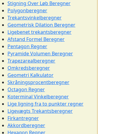
Stigning Over Løb Beregner
Polygonberegner
Trekantsvinkelberegner
Geometrisk Dilation Beregner
Ligebenet trekantsberegner
Afstand Formel Beregner
Pentagon Regner
Pyramide Volumen Beregner
Trapezarealberegner
Omkredsberegner
Geometri Kalkulator
Skråningsprocentberegner
Octagon Regner
Koterminal Vinkelberegner
Lige ligning fra to punkter regner
Ligevægts Trekantsberegner
Firkantregner
Akkordberegner
Hexagon Regner