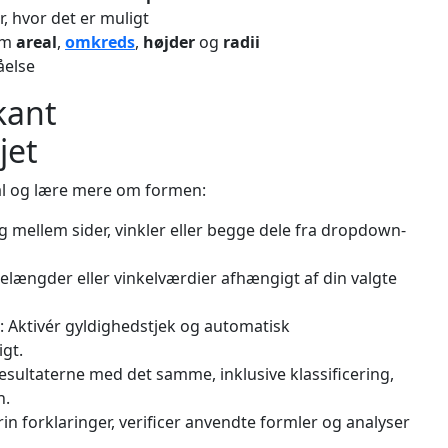
r, hvor det er muligt
om
areal
,
omkreds
,
højder
og
radii
åelse
kant
jet
mål og lære mere om formen:
g mellem sider, vinkler eller begge dele fra dropdown-
idelængder eller vinkelværdier afhængigt af din valgte
): Aktivér gyldighedstjek og automatisk
igt.
resultaterne med det samme, inklusive klassificering,
n.
trin forklaringer, verificer anvendte formler og analyser