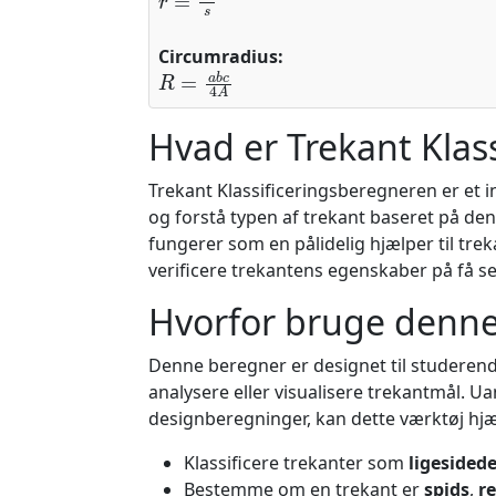
Circumradius:
R
=
a
b
c
4
A
Hvad er Trekant Klas
Trekant Klassificeringsberegneren er et in
og forstå typen af trekant baseret på den
fungerer som en pålidelig hjælper til trek
verificere trekantens egenskaber på få s
Hvorfor bruge denne
Denne beregner er designet til studerende
analysere eller visualisere trekantmål. U
designberegninger, kan dette værktøj hjæ
Klassificere trekanter som
ligesided
Bestemme om en trekant er
spids
,
re