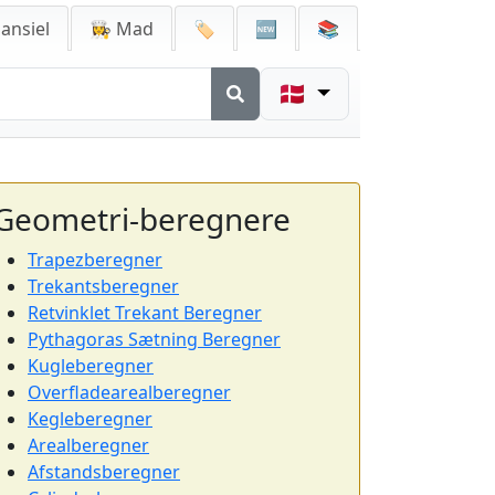
ansiel
👩‍🍳 Mad
🏷️
🆕
📚
🇩🇰
Geometri-beregnere
Trapezberegner
Trekantsberegner
Retvinklet Trekant Beregner
Pythagoras Sætning Beregner
Kugleberegner
Overfladearealberegner
Kegleberegner
Arealberegner
Afstandsberegner