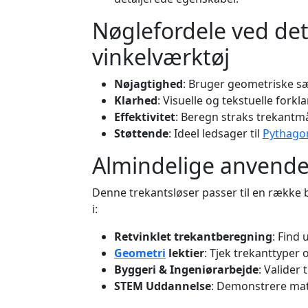
Nøglefordele ved det
vinkelværktøj
Nøjagtighed
: Bruger geometriske s
Klarhed
: Visuelle og tekstuelle for
Effektivitet
: Beregn straks trekantmå
Støttende
: Ideel ledsager til
Pythago
Almindelige anvende
Denne trekantsløser passer til en række
i:
Retvinklet trekantberegning
: Find 
Geometri
lektier
: Tjek trekanttyper
Byggeri & Ingeniørarbejde
: Valider 
STEM Uddannelse
: Demonstrere mate