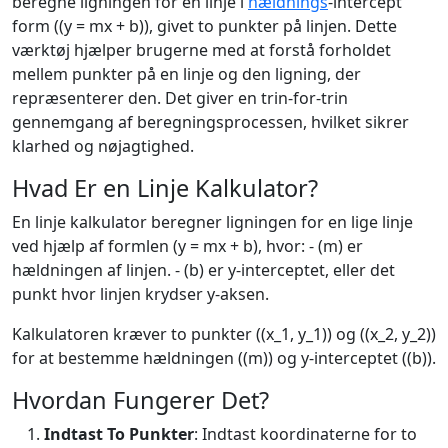
beregne ligningen for en linje i
hældnings
-intercept
form ((y = mx + b)), givet to punkter på linjen. Dette
værktøj hjælper brugerne med at forstå forholdet
mellem punkter på en linje og den ligning, der
repræsenterer den. Det giver en trin-for-trin
gennemgang af beregningsprocessen, hvilket sikrer
klarhed og nøjagtighed.
Hvad Er en Linje Kalkulator?
En linje kalkulator beregner ligningen for en lige linje
ved hjælp af formlen (y = mx + b), hvor: - (m) er
hældningen af linjen. - (b) er y-interceptet, eller det
punkt hvor linjen krydser y-aksen.
Kalkulatoren kræver to punkter ((x_1, y_1)) og ((x_2, y_2))
for at bestemme hældningen ((m)) og y-interceptet ((b)).
Hvordan Fungerer Det?
Indtast To Punkter
: Indtast koordinaterne for to