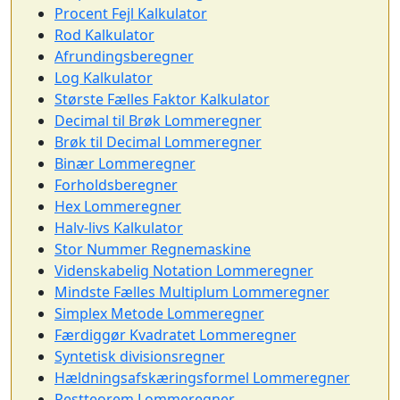
Procent Fejl Kalkulator
Rod Kalkulator
Afrundingsberegner
Log Kalkulator
Største Fælles Faktor Kalkulator
Decimal til Brøk Lommeregner
Brøk til Decimal Lommeregner
Binær Lommeregner
Forholdsberegner
Hex Lommeregner
Halv-livs Kalkulator
Stor Nummer Regnemaskine
Videnskabelig Notation Lommeregner
Mindste Fælles Multiplum Lommeregner
Simplex Metode Lommeregner
Færdiggør Kvadratet Lommeregner
Syntetisk divisionsregner
Hældningsafskæringsformel Lommeregner
Restteorem Lommeregner