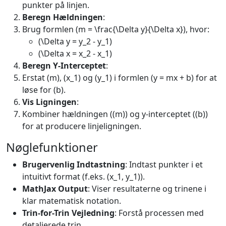
punkter på linjen.
Beregn Hældningen
:
Brug formlen (m = \frac{\Delta y}{\Delta x}), hvor:
(\Delta y = y_2 - y_1)
(\Delta x = x_2 - x_1)
Beregn Y-Interceptet
:
Erstat (m), (x_1) og (y_1) i formlen (y = mx + b) for at
løse for (b).
Vis Ligningen
:
Kombiner hældningen ((m)) og y-interceptet ((b))
for at producere linjeligningen.
Nøglefunktioner
Brugervenlig Indtastning
: Indtast punkter i et
intuitivt format (f.eks. (x_1, y_1)).
MathJax Output
: Viser resultaterne og trinene i
klar matematisk notation.
Trin-for-Trin Vejledning
: Forstå processen med
detaljerede trin.