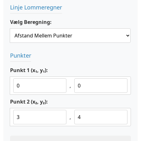
Linje Lommeregner
Vælg Beregning:
Punkter
Punkt 1 (x₁, y₁):
,
Punkt 2 (x₂, y₂):
,