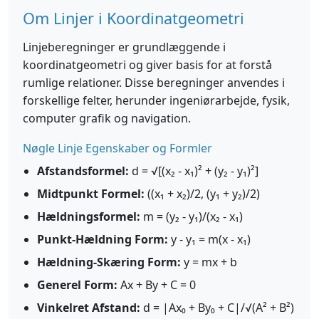
Om Linjer i Koordinatgeometri
Linjeberegninger er grundlæggende i
koordinatgeometri og giver basis for at forstå
rumlige relationer. Disse beregninger anvendes i
forskellige felter, herunder ingeniørarbejde, fysik,
computer grafik og navigation.
Nøgle Linje Egenskaber og Formler
Afstandsformel:
d = √[(x₂ - x₁)² + (y₂ - y₁)²]
Midtpunkt Formel:
((x₁ + x₂)/2, (y₁ + y₂)/2)
Hældningsformel:
m = (y₂ - y₁)/(x₂ - x₁)
Punkt-Hældning Form:
y - y₁ = m(x - x₁)
Hældning-Skæring Form:
y = mx + b
Generel Form:
Ax + By + C = 0
Vinkelret Afstand:
d = |Ax₀ + By₀ + C|/√(A² + B²)