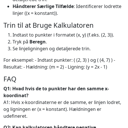
Håndterer Særlige Tilfælde
: Identificerer lodrette
linjer ((x = konstant)).
Trin til at Bruge Kalkulatoren
Indtast to punkter i formatet (x, y) (f.eks. (2, 3)).
Tryk på
Beregn
.
Se linjeligningen og detaljerede trin.
For eksempel: - Indtast punkter: ( (2, 3) ) og ( (4, 7) ) -
Resultat: - Hældning: (m = 2) - Ligning: (y = 2x - 1)
FAQ
Q1: Hvad hvis de to punkter har den samme x-
koordinat?
A1: Hvis x-koordinaterne er de samme, er linjen lodret,
og ligningen er (x = konstant). Hældningen er
udefineret.
Q2: Kan kalkulatoren håndtere negative