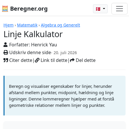
🧮 Beregner.org
🇩🇰
Beregnere
Hjem
›
Matematik
›
Algebra og Generelt
Linje Kalkulator
Forfatter:
Henrick Yau
Udskriv denne side
- 20. juli 2026
Citer dette
|
Link til dette
|
Del dette
Beregn og visualiser egenskaber for linjer, herunder
afstand mellem punkter, midpoint, hældning og linje
ligninger. Denne lommeregner hjælper med at forstå
geometriske relationer mellem linjer og punkter.