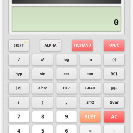
0
SKIFT
ALPHA
TILSTAND
ON/C
y
√
x
log
ln
(-)
RCL
hyp
sin
cos
tan
M+
|x|
a b/c
EXP
GRAD
(
)
,
STO
Svar
7
8
9
SLET
AC
4
5
6
×
÷