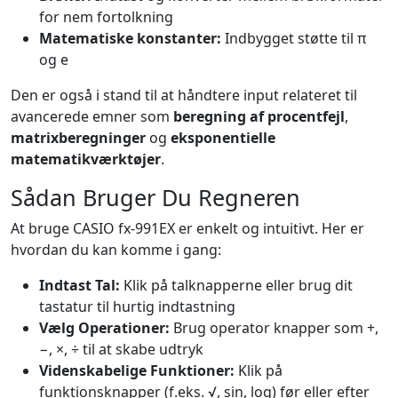
for nem fortolkning
Matematiske konstanter:
Indbygget støtte til π
og e
Den er også i stand til at håndtere input relateret til
avancerede emner som
beregning af procentfejl
,
matrixberegninger
og
eksponentielle
matematikværktøjer
.
Sådan Bruger Du Regneren
At bruge CASIO fx-991EX er enkelt og intuitivt. Her er
hvordan du kan komme i gang:
Indtast Tal:
Klik på talknapperne eller brug dit
tastatur til hurtig indtastning
Vælg Operationer:
Brug operator knapper som +,
−, ×, ÷ til at skabe udtryk
Videnskabelige Funktioner:
Klik på
funktionsknapper (f.eks. √, sin, log) før eller efter