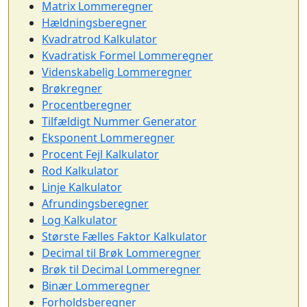
Matrix Lommeregner
Hældningsberegner
Kvadratrod Kalkulator
Kvadratisk Formel Lommeregner
Videnskabelig Lommeregner
Brøkregner
Procentberegner
Tilfældigt Nummer Generator
Eksponent Lommeregner
Procent Fejl Kalkulator
Rod Kalkulator
Linje Kalkulator
Afrundingsberegner
Log Kalkulator
Største Fælles Faktor Kalkulator
Decimal til Brøk Lommeregner
Brøk til Decimal Lommeregner
Binær Lommeregner
Forholdsberegner