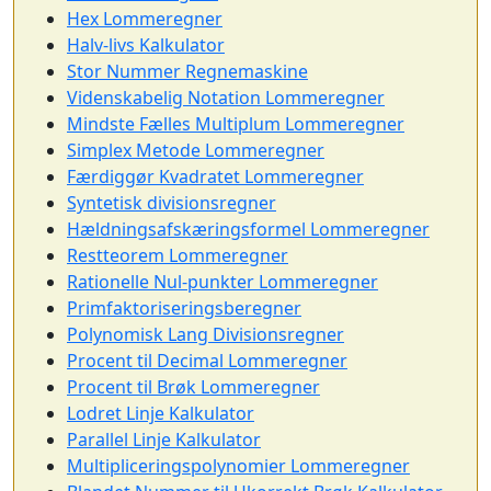
Hex Lommeregner
Halv-livs Kalkulator
Stor Nummer Regnemaskine
Videnskabelig Notation Lommeregner
Mindste Fælles Multiplum Lommeregner
Simplex Metode Lommeregner
Færdiggør Kvadratet Lommeregner
Syntetisk divisionsregner
Hældningsafskæringsformel Lommeregner
Restteorem Lommeregner
Rationelle Nul-punkter Lommeregner
Primfaktoriseringsberegner
Polynomisk Lang Divisionsregner
Procent til Decimal Lommeregner
Procent til Brøk Lommeregner
Lodret Linje Kalkulator
Parallel Linje Kalkulator
Multipliceringspolynomier Lommeregner