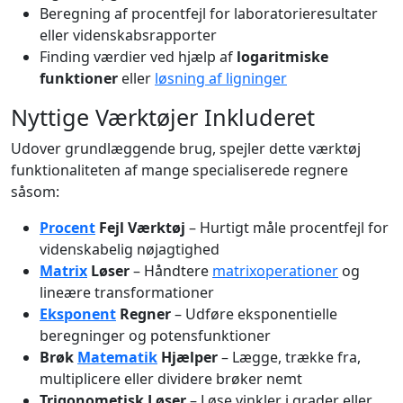
Beregning af procentfejl for laboratorieresultater
eller videnskabsrapporter
Finding værdier ved hjælp af
logaritmiske
funktioner
eller
løsning af ligninger
Nyttige Værktøjer Inkluderet
Udover grundlæggende brug, spejler dette værktøj
funktionaliteten af mange specialiserede regnere
såsom:
Procent
Fejl Værktøj
– Hurtigt måle procentfejl for
videnskabelig nøjagtighed
Matrix
Løser
– Håndtere
matrixoperationer
og
lineære transformationer
Eksponent
Regner
– Udføre eksponentielle
beregninger og potensfunktioner
Brøk
Matematik
Hjælper
– Lægge, trække fra,
multiplicere eller dividere brøker nemt
Trigonometisk Løser
– Løse vinkler i grader eller