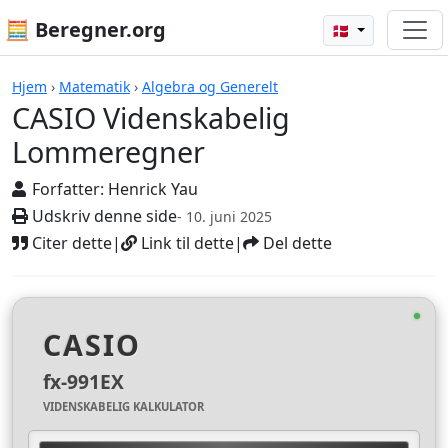
🧮 Beregner.org
🇩🇰
Beregnere
Hjem
›
Matematik
›
Algebra og Generelt
CASIO Videnskabelig
Lommeregner
Forfatter:
Henrick Yau
Udskriv denne side
- 10. juni 2025
Citer dette
|
Link til dette
|
Del dette
CASIO
fx-991EX
VIDENSKABELIG KALKULATOR