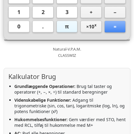
1
2
3
+
−
0
.
π
x
×10
=
Natural-V.P.A.M.
CLASSWIZ
Kalkulator Brug
Grundlæggende Operationer:
Brug tal taster og
operatorer (+, −, ×, ÷) til standard beregninger
Videnskabelige Funktioner:
Adgang til
trigonometriske (sin, cos, tan), logaritmiske (log, ln), og
y
potens funktioner (x
)
Hukommelsesfunktioner:
Gem værdier med STO, hent
med RCL, tilføj til hukommelse med M+
AC:
Ryd alle beregninger