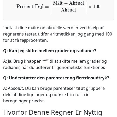
Procent Fejl
=
|
Målt
−
Aktuel
Aktuel
|
×
100
å
Indtast dine målte og aktuelle værdier ved hjælp af
regnerens taster, udfør aritmetikken, og gang med 100
for at få fejlprocenten.
Q: Kan jeg skifte mellem grader og radianer?
A: Ja. Brug knappen “°'” til at skifte mellem grader og
radianer, når du udfører trigonometiske funktioner.
Q: Understøtter den parenteser og flertrinsudtryk?
A: Absolut. Du kan bruge parenteser til at gruppere
dele af dine ligninger og udføre trin-for-trin
beregninger præcist.
Hvorfor Denne Regner Er Nyttig