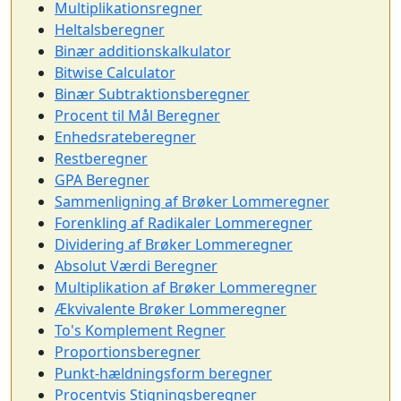
Multiplikationsregner
Heltalsberegner
Binær additionskalkulator
Bitwise Calculator
Binær Subtraktionsberegner
Procent til Mål Beregner
Enhedsrateberegner
Restberegner
GPA Beregner
Sammenligning af Brøker Lommeregner
Forenkling af Radikaler Lommeregner
Dividering af Brøker Lommeregner
Absolut Værdi Beregner
Multiplikation af Brøker Lommeregner
Ækvivalente Brøker Lommeregner
To's Komplement Regner
Proportionsberegner
Punkt-hældningsform beregner
Procentvis Stigningsberegner