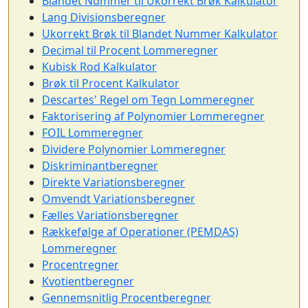
Blandet Nummer til Ukorrekt Brøk Kalkulator
Lang Divisionsberegner
Ukorrekt Brøk til Blandet Nummer Kalkulator
Decimal til Procent Lommeregner
Kubisk Rod Kalkulator
Brøk til Procent Kalkulator
Descartes' Regel om Tegn Lommeregner
Faktorisering af Polynomier Lommeregner
FOIL Lommeregner
Dividere Polynomier Lommeregner
Diskriminantberegner
Direkte Variationsberegner
Omvendt Variationsberegner
Fælles Variationsberegner
Rækkefølge af Operationer (PEMDAS)
Lommeregner
Procentregner
Kvotientberegner
Gennemsnitlig Procentberegner