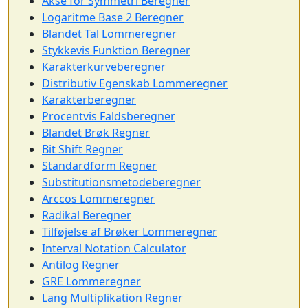
Akse for Symmetri Beregner
Logaritme Base 2 Beregner
Blandet Tal Lommeregner
Stykkevis Funktion Beregner
Karakterkurveberegner
Distributiv Egenskab Lommeregner
Karakterberegner
Procentvis Faldsberegner
Blandet Brøk Regner
Bit Shift Regner
Standardform Regner
Substitutionsmetodeberegner
Arccos Lommeregner
Radikal Beregner
Tilføjelse af Brøker Lommeregner
Interval Notation Calculator
Antilog Regner
GRE Lommeregner
Lang Multiplikation Regner