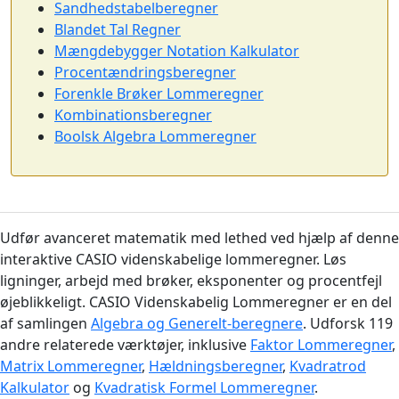
Sandhedstabelberegner
Blandet Tal Regner
Mængdebygger Notation Kalkulator
Procentændringsberegner
Forenkle Brøker Lommeregner
Kombinationsberegner
Boolsk Algebra Lommeregner
Udfør avanceret matematik med lethed ved hjælp af denne
interaktive CASIO videnskabelige lommeregner. Løs
ligninger, arbejd med brøker, eksponenter og procentfejl
øjeblikkeligt. CASIO Videnskabelig Lommeregner er en del
af samlingen
Algebra og Generelt-beregnere
. Udforsk 119
andre relaterede værktøjer, inklusive
Faktor Lommeregner
,
Matrix Lommeregner
,
Hældningsberegner
,
Kvadratrod
Kalkulator
og
Kvadratisk Formel Lommeregner
.