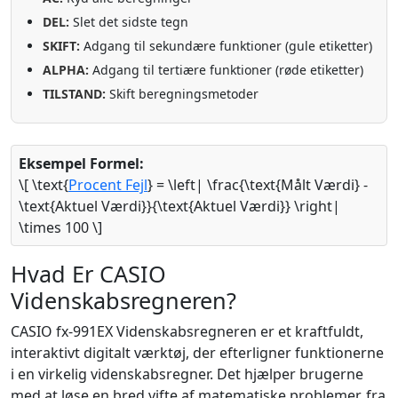
DEL:
Slet det sidste tegn
SKIFT:
Adgang til sekundære funktioner (gule etiketter)
ALPHA:
Adgang til tertiære funktioner (røde etiketter)
TILSTAND:
Skift beregningsmetoder
Eksempel Formel:
\[ \text{
Procent Fejl
} = \left| \frac{\text{Målt Værdi} -
\text{Aktuel Værdi}}{\text{Aktuel Værdi}} \right|
\times 100 \]
Hvad Er CASIO
Videnskabsregneren?
CASIO fx-991EX Videnskabsregneren er et kraftfuldt,
interaktivt digitalt værktøj, der efterligner funktionerne
i en virkelig videnskabsregner. Det hjælper brugerne
med at løse en bred vifte af matematiske problemer, fra