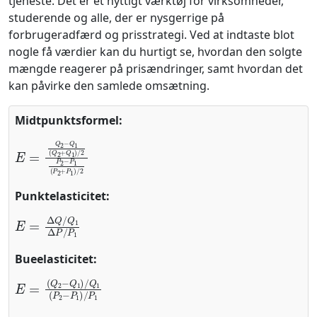
tjeneste. Det er et nyttigt værktøj for virksomheder,
studerende og alle, der er nysgerrige på
forbrugeradfærd og prisstrategi. Ved at indtaste blot
nogle få værdier kan du hurtigt se, hvordan den solgte
mængde reagerer på prisændringer, samt hvordan det
kan påvirke den samlede omsætning.
Midtpunktsformel:
E
=
Q
2
−
Q
1
(
Q
2
+
Q
1
)
/
2
P
2
−
P
1
(
P
2
+
P
1
)
/
2
Punktelasticitet:
E
=
Δ
Q
/
Q
1
Δ
P
/
P
1
Bueelasticitet:
E
(
Q
=
2
−
Q
1
)
/
Q
1
(
P
2
−
P
1
)
/
P
1