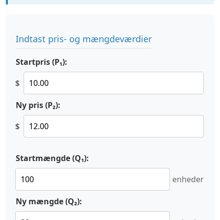
Indtast pris- og mængdeværdier
Startpris (P₁):
$
Ny pris (P₂):
$
Startmængde (Q₁):
enheder
Ny mængde (Q₂):