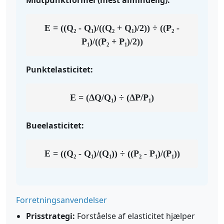
Midtpunktformel (mest almindelig):
E = ((Q₂ - Q₁)/((Q₂ + Q₁)/2)) ÷ ((P₂ -
P₁)/((P₂ + P₁)/2))
Punktelasticitet:
E = (ΔQ/Q₁) ÷ (ΔP/P₁)
Bueelasticitet:
E = ((Q₂ - Q₁)/(Q₁)) ÷ ((P₂ - P₁)/(P₁))
Forretningsanvendelser
Prisstrategi:
Forståelse af elasticitet hjælper