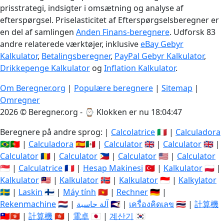
prisstrategi, indsigter i omsætning og analyse af
efterspørgsel. Priselasticitet af Efterspørgselsberegner er
en del af samlingen
Anden Finans-beregnere
. Udforsk 83
andre relaterede værktøjer, inklusive
eBay Gebyr
Kalkulator
,
Betalingsberegner
,
PayPal Gebyr Kalkulator
,
Drikkepenge Kalkulator
og
Inflation Kalkulator
.
Om Beregner.org
|
Populære beregnere
|
Sitemap
|
Omregner
2026 © Beregner.org - ⌚
Klokken er nu 18:04:47
Beregnere på andre sprog: |
Calcolatrice
🇮🇹 |
Calculadora
🇧🇷🇵🇹 |
Calculadora
🇪🇸🇲🇽 |
Calculator
🇬🇧 |
Calculator
🇬🇧 |
Calculator
🇷🇴 |
Calculator
🇵🇭 |
Calculator
🇺🇸 |
Calculator
🇸🇬 |
Calculatrice
🇫🇷 |
Hesap Makinesi
🇹🇷 |
Kalkulator
🇵🇱 |
Kalkulator
🇲🇾 |
Kalkulator
🇳🇴 |
Kalkulator
🇮🇩 |
Kalkylator
🇸🇪 |
Laskin
🇫🇮 |
Máy tính
🇻🇳 |
Rechner
🇩🇪 |
Rekenmachine
🇳🇱 |
آلة حاسبة
🇸🇦 |
เครื่องคิดเลข
🇹🇭 |
計算機
🇹🇼🇭🇰 |
計算機
🇭🇰 |
電卓
🇯🇵 |
계산기
🇰🇷