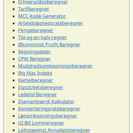
Erhvervslånsberegner
Tarifberegner
MCC Kode Generator
Arbejdsløshedsrateberegner
Pengeberegner
Tid-og-en-halv-regner
Økonomisk Profit Beregner
Regningsdeler
CPM Beregner
Mulighedsomkostningsberegner
Big Mac Indeks
Kamelberegner
Elasticitetsberegner
Ledetid Beregner
Diamantværdi Kalkulator
Konverteringsrateberegner
Lønomkostningsberegner
GI Bill Lommeregner
Lottogevinst Annuitetsberegner