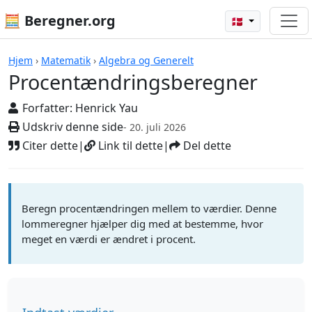
🧮 Beregner.org
🇩🇰
Beregnere
Hjem
›
Matematik
›
Algebra og Generelt
Procentændringsberegner
Forfatter:
Henrick Yau
Udskriv denne side
- 20. juli 2026
Citer dette
|
Link til dette
|
Del dette
Beregn procentændringen mellem to værdier. Denne
lommeregner hjælper dig med at bestemme, hvor
meget en værdi er ændret i procent.