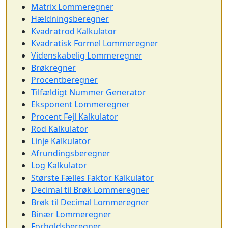
Matrix Lommeregner
Hældningsberegner
Kvadratrod Kalkulator
Kvadratisk Formel Lommeregner
Videnskabelig Lommeregner
Brøkregner
Procentberegner
Tilfældigt Nummer Generator
Eksponent Lommeregner
Procent Fejl Kalkulator
Rod Kalkulator
Linje Kalkulator
Afrundingsberegner
Log Kalkulator
Største Fælles Faktor Kalkulator
Decimal til Brøk Lommeregner
Brøk til Decimal Lommeregner
Binær Lommeregner
Forholdsberegner