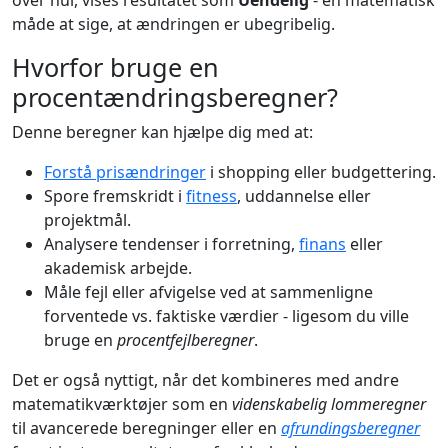
over nul, vises resultatet som
Uendelig
- en matematisk
måde at sige, at ændringen er ubegribelig.
Hvorfor bruge en
procentændringsberegner?
Denne beregner kan hjælpe dig med at:
Forstå prisændringer
i shopping eller budgettering.
Spore fremskridt i
fitness
, uddannelse eller
projektmål.
Analysere tendenser i forretning,
finans
eller
akademisk arbejde.
Måle fejl eller afvigelse ved at sammenligne
forventede vs. faktiske værdier - ligesom du ville
bruge en
procentfejlberegner
.
Det er også nyttigt, når det kombineres med andre
matematikværktøjer som en
videnskabelig lommeregner
til avancerede beregninger eller en
afrundingsberegner