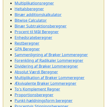
Multiplikationsregner
Heltalsberegner
Binær additionskalkulator
Bitwise Calculator
Binær Subtraktionsberegner
Procent til Mål Beregner
Enhedsrateberegner
Restberegner
GPA Beregner
Sammenligning af Brøker Lommeregner
Forenkling af Radikaler Lommeregner
Dividering af Brøker Lommeregner
Absolut Værdi Beregner
Multiplikation af Brøker Lommeregner
Ækvivalente Brøker Lommeregner
To's Komplement Regner
Proportionsberegner
Punkt-hældningsform beregner
Procentvis Stigningsberegner