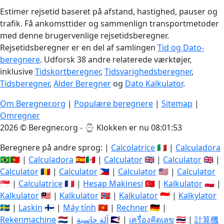
Estimer rejsetid baseret på afstand, hastighed, pauser og
trafik. Få ankomsttider og sammenlign transportmetoder
med denne brugervenlige rejsetidsberegner.
Rejsetidsberegner er en del af samlingen
Tid og Dato-
beregnere
. Udforsk 38 andre relaterede værktøjer,
inklusive
Tidskortberegner
,
Tidsvarighedsberegner
,
Tidsberegner
,
Alder Beregner
og
Dato Kalkulator
.
Om Beregner.org
|
Populære beregnere
|
Sitemap
|
Omregner
2026 © Beregner.org - ⌚
Klokken er nu 08:01:53
Beregnere på andre sprog: |
Calcolatrice
🇮🇹 |
Calculadora
🇧🇷🇵🇹 |
Calculadora
🇪🇸🇲🇽 |
Calculator
🇬🇧 |
Calculator
🇬🇧 |
Calculator
🇷🇴 |
Calculator
🇵🇭 |
Calculator
🇺🇸 |
Calculator
🇸🇬 |
Calculatrice
🇫🇷 |
Hesap Makinesi
🇹🇷 |
Kalkulator
🇵🇱 |
Kalkulator
🇲🇾 |
Kalkulator
🇳🇴 |
Kalkulator
🇮🇩 |
Kalkylator
🇸🇪 |
Laskin
🇫🇮 |
Máy tính
🇻🇳 |
Rechner
🇩🇪 |
Rekenmachine
🇳🇱 |
آلة حاسبة
🇸🇦 |
เครื่องคิดเลข
🇹🇭 |
計算機