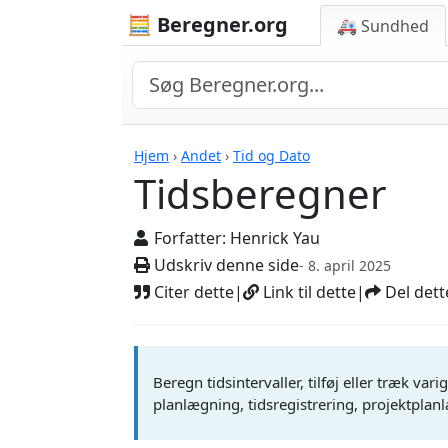
🧮 Beregner.org
🚑 Sundhed
Tidsberegner
Hjem
›
Andet
›
Tid og Dato
Tidsberegner
Forfatter:
Henrick Yau
Udskriv denne side
- 8. april 2025
Citer dette
|
Link til dette
|
Del dett
Beregn tidsintervaller, tilføj eller træk var
planlægning, tidsregistrering, projektpla