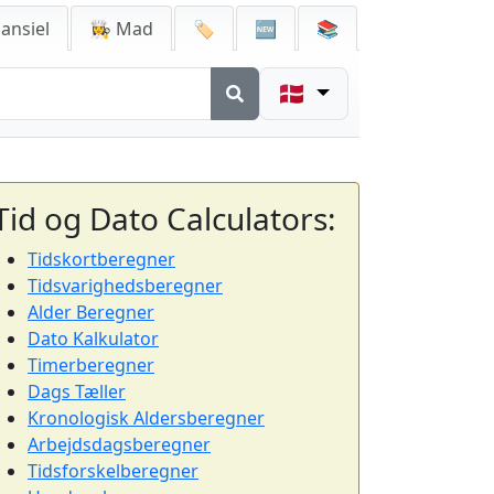
ansiel
👩‍🍳 Mad
🏷️
🆕
📚
🇩🇰
Tid og Dato Calculators:
Tidskortberegner
Tidsvarighedsberegner
Alder Beregner
Dato Kalkulator
Timerberegner
Dags Tæller
Kronologisk Aldersberegner
Arbejdsdagsberegner
Tidsforskelberegner