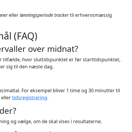
gner
eller
lønningsperiode tracker
til erhvervsmæssig
mål (FAQ)
ervaller over midnat?
r tilfælde, hvor sluttidspunktet er før starttidspunktet,
r sig til den næste dag.
ecimaltal. For eksempel bliver 1 time og 30 minutter til
r eller
tidsregistrering
.
der?
ning og vælge, om de skal vises i resultaterne.