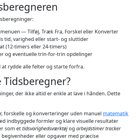
dsberegneren
idsberegninger:
enuen — Tilføj, Træk Fra, Forskel eller Konverter
 tid, varighed eller start- og sluttider
t (12-timers eller 24-timers)
er og eventuelle trin-for-trin opdelinger
t rydde alle felter og starte forfra.
 Tidsberegner?
nger, der ikke altid er enkle at lave i hånden. Dette
ler, forskelle og konverteringer uden manuel
matematik
d indbyggede formler og klare visuelle resultater
r som et
tidsvarighedsværktøj
og
arbejdstimer tracker
 begivenheder eller opgaver med præcise