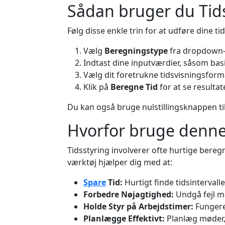
Sådan bruger du Ti
Følg disse enkle trin for at udføre dine t
Vælg
Beregningstype
fra dropdown-m
Indtast dine inputværdier, såsom basis
Vælg dit foretrukne tidsvisningsforma
Klik på
Beregne Tid
for at se resultat
Du kan også bruge nulstillingsknappen til a
Hvorfor bruge denne
Tidsstyring involverer ofte hurtige beregni
værktøj hjælper dig med at:
Spare
Tid:
Hurtigt finde tidsinterval
Forbedre Nøjagtighed:
Undgå fejl me
Holde Styr på Arbejdstimer:
Fungere
Planlægge Effektivt:
Planlæg møder,