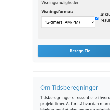
Visningsmuligheder
Visningsformat:
Inkl
resu
Beregn Tid
Om Tidsberegninger
Tidsberegninger er essentielle i hverd
projekt timer. At forstå hvordan man
hjælper med at planlægge og administr