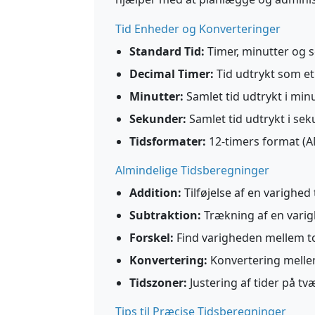
Tid Enheder og Konverteringer
Standard Tid:
Timer, minutter og 
Decimal Timer:
Tid udtrykt som et 
Minutter:
Samlet tid udtrykt i min
Sekunder:
Samlet tid udtrykt i se
Tidsformater:
12-timers format (A
Almindelige Tidsberegninger
Addition:
Tilføjelse af en varighed t
Subtraktion:
Trækning af en varigh
Forskel:
Find varigheden mellem to 
Konvertering:
Konvertering mellem
Tidszoner:
Justering af tider på tv
Tips til Præcise Tidsberegninger