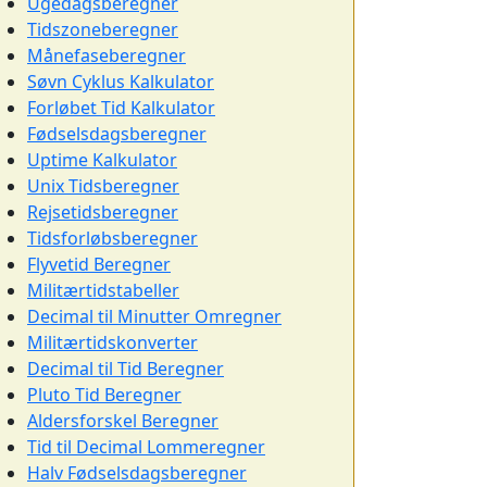
Ugedagsberegner
Tidszoneberegner
Månefaseberegner
Søvn Cyklus Kalkulator
Forløbet Tid Kalkulator
Fødselsdagsberegner
Uptime Kalkulator
Unix Tidsberegner
Rejsetidsberegner
Tidsforløbsberegner
Flyvetid Beregner
Militærtidstabeller
Decimal til Minutter Omregner
Militærtidskonverter
Decimal til Tid Beregner
Pluto Tid Beregner
Aldersforskel Beregner
Tid til Decimal Lommeregner
Halv Fødselsdagsberegner