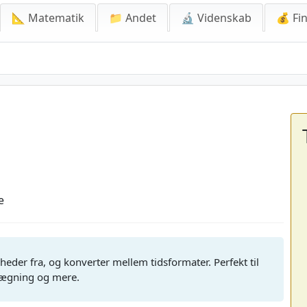
📐 Matematik
📁 Andet
🔬 Videnskab
💰 Fin
e
igheder fra, og konverter mellem tidsformater. Perfekt til
nlægning og mere.