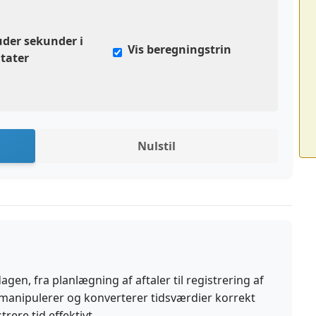
uder sekunder i
Vis beregningstrin
ltater
Nulstil
agen, fra planlægning af aftaler til registrering af
 manipulerer og konverterer tidsværdier korrekt
ere tid effektivt.