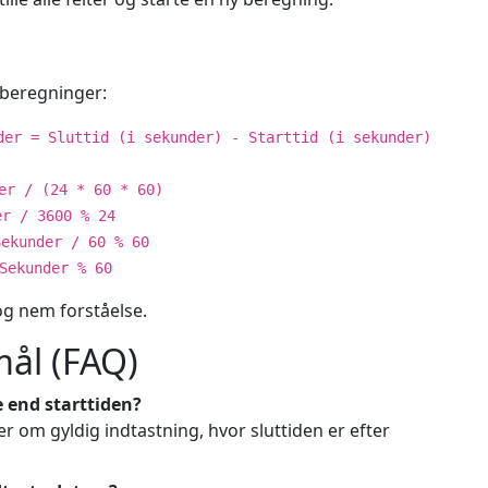
e beregninger:
der = Sluttid (i sekunder) - Starttid (i sekunder)
er / (24 * 60 * 60)
er / 3600 % 24
Sekunder / 60 % 60
Sekunder % 60
 og nem forståelse.
mål (FAQ)
e end starttiden?
om gyldig indtastning, hvor sluttiden er efter