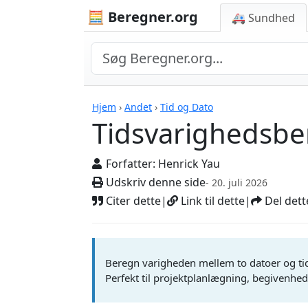
🧮 Beregner.org
🚑 Sundhed
Beregnere
Hjem
›
Andet
›
Tid og Dato
Tidsvarighedsbe
Forfatter:
Henrick Yau
Udskriv denne side
- 20. juli 2026
Citer dette
|
Link til dette
|
Del dett
Beregn varigheden mellem to datoer og tidspu
Perfekt til projektplanlægning, begivenhedsp