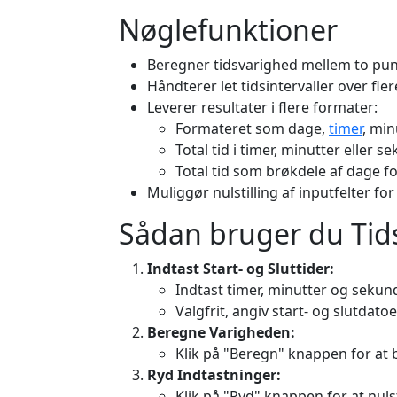
Nøglefunktioner
Beregner tidsvarighed mellem to pun
Håndterer let tidsintervaller over fle
Leverer resultater i flere formater:
Formateret som dage,
timer
, min
Total tid i timer, minutter eller s
Total tid som brøkdele af dage f
Muliggør nulstilling af inputfelter f
Sådan bruger du Ti
Indtast Start- og Sluttider:
Indtast timer, minutter og sekund
Valgfrit, angiv start- og slutdato
Beregne Varigheden:
Klik på "Beregn" knappen for at 
Ryd Indtastninger:
Klik på "Ryd" knappen for at nulst