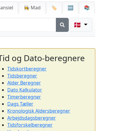
ansiel
👩‍🍳 Mad
🏷️
🆕
📚
🇩🇰
Tid og Dato-beregnere
Tidskortberegner
Tidsberegner
Alder Beregner
Dato Kalkulator
Timerberegner
Dags Tæller
Kronologisk Aldersberegner
Arbejdsdagsberegner
Tidsforskelberegner