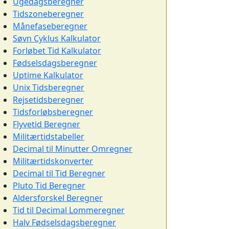
Ugedagsberegner
Tidszoneberegner
Månefaseberegner
Søvn Cyklus Kalkulator
Forløbet Tid Kalkulator
Fødselsdagsberegner
Uptime Kalkulator
Unix Tidsberegner
Rejsetidsberegner
Tidsforløbsberegner
Flyvetid Beregner
Militærtidstabeller
Decimal til Minutter Omregner
Militærtidskonverter
Decimal til Tid Beregner
Pluto Tid Beregner
Aldersforskel Beregner
Tid til Decimal Lommeregner
Halv Fødselsdagsberegner