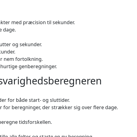
kter med præcision til sekunder.
re dage.
utter og sekunder.
ekunder.
or nem fortolkning.
or hurtige genberegninger.
dsvarighedsberegneren
er for både start- og sluttider.
er for beregninger, der strækker sig over flere dage.
beregne tidsforskellen.
ille alle felter og starte en ny beregning.