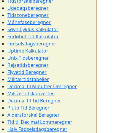
Tidsforskelberegner
Ugedagsberegner
Tidszoneberegner
Månefaseberegner
Søvn Cyklus Kalkulator
Forløbet Tid Kalkulator
Fødselsdagsberegner
Uptime Kalkulator
Unix Tidsberegner
Rejsetidsberegner
Flyvetid Beregner
Militærtidstabeller
Decimal til Minutter Omregner
Militærtidskonverter
Decimal til Tid Beregner
Pluto Tid Beregner
Aldersforskel Beregner
Tid til Decimal Lommeregner
Halv Fødselsdagsberegner