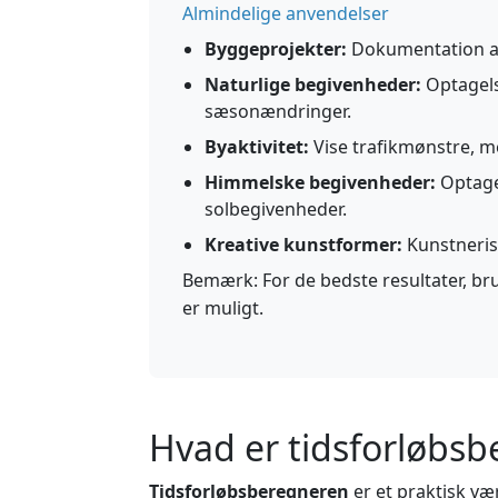
Almindelige anvendelser
Byggeprojekter:
Dokumentation af
Naturlige begivenheder:
Optagels
sæsonændringer.
Byaktivitet:
Vise trafikmønstre, m
Himmelske begivenheder:
Optagel
solbegivenheder.
Kreative kunstformer:
Kunstneris
Bemærk: For de bedste resultater, brug
er muligt.
Hvad er tidsforløbs
Tidsforløbsberegneren
er et praktisk væ