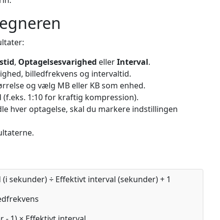
rin.
regneren
ltater:
stid
,
Optagelsesvarighed
eller
Interval
.
ghed, billedfrekvens og intervaltid.
tørrelse og vælg MB eller KB som enhed.
(f.eks. 1:10 for kraftig kompression).
dle hver optagelse, skal du markere indstillingen
ltaterne.
i sekunder) ÷ Effektivt interval (sekunder) + 1
edfrekvens
 1) × Effektivt interval