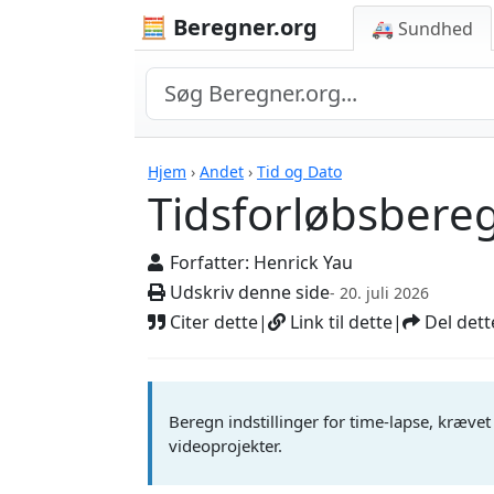
🧮 Beregner.org
🚑 Sundhed
Tidsforløbsberegner
Hjem
›
Andet
›
Tid og Dato
Tidsforløbsbere
Forfatter:
Henrick Yau
Udskriv denne side
- 20. juli 2026
Citer dette
|
Link til dette
|
Del dett
Beregn indstillinger for time-lapse, krævet
videoprojekter.