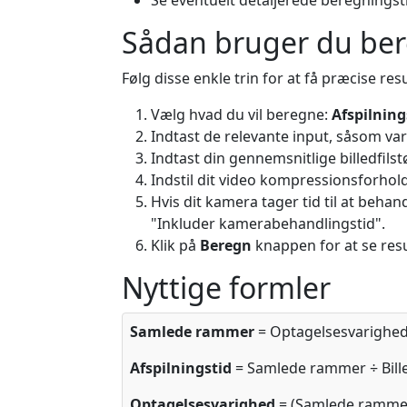
Se eventuelt detaljerede beregningst
Sådan bruger du be
Følg disse enkle trin for at få præcise resu
Vælg hvad du vil beregne:
Afspilning
Indtast de relevante input, såsom vari
Indtast din gennemsnitlige billedfils
Indstil dit video kompressionsforhold 
Hvis dit kamera tager tid til at behan
"Inkluder kamerabehandlingstid".
Klik på
Beregn
knappen for at se resu
Nyttige formler
Samlede rammer
= Optagelsesvarighed (
Afspilningstid
= Samlede rammer ÷ Bill
Optagelsesvarighed
= (Samlede rammer -