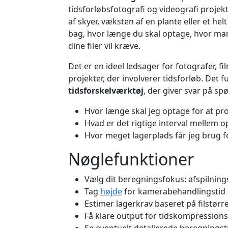
tidsforløbsfotografi og videografi proj
af skyer, væksten af en plante eller et h
bag, hvor længe du skal optage, hvor man
dine filer vil kræve.
Det er en ideel ledsager for fotografer, f
projekter, der involverer tidsforløb. Det
tidsforskelværktøj
, der giver svar på s
Hvor længe skal jeg optage for at p
Hvad er det rigtige interval mellem o
Hvor meget lagerplads får jeg brug f
Nøglefunktioner
Vælg dit beregningsfokus: afspilnings
Tag
højde
for kamerabehandlingstid p
Estimer lagerkrav baseret på filstør
Få klare output for tidskompression