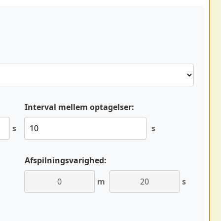
Interval mellem optagelser:
s
s
Afspilningsvarighed:
m
s