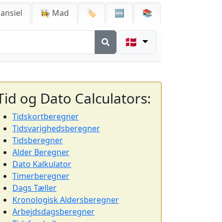
ansiel
👩‍🍳 Mad
🏷️
🆕
📚
🇩🇰
Tid og Dato Calculators:
Tidskortberegner
Tidsvarighedsberegner
Tidsberegner
Alder Beregner
Dato Kalkulator
Timerberegner
Dags Tæller
Kronologisk Aldersberegner
Arbejdsdagsberegner