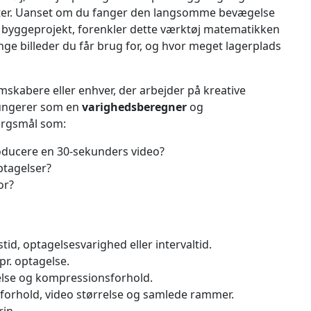
ekter. Uanset om du fanger den langsomme bevægelse
elt byggeprojekt, forenkler dette værktøj matematikken
ge billeder du får brug for, og hvor meget lagerplads
ilmskabere eller enhver, der arbejder på kreative
 fungerer som en
varighedsberegner
og
pørgsmål som:
roducere en 30-sekunders video?
ptagelser?
or?
tid, optagelsesvarighed eller intervaltid.
r. optagelse.
relse og kompressionsforhold.
sforhold, video størrelse og samlede rammer.