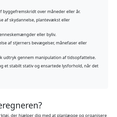
 byggefremskridt over måneder eller år.
e af skydannelse, plantevækst eller
enneskemængder eller byliv.
se af stjerners bevægelser, månefaser eller
k udtryk gennem manipulation af tidsopfattelse.
 et stabilt stativ og ensartede lysforhold, når det
beregneren?
rktøj, der hjælper dig med at planlægge og organisere