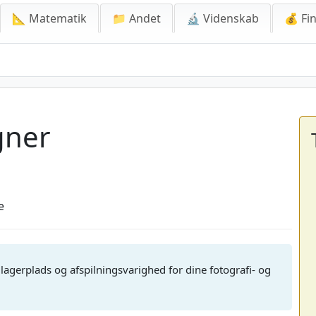
📐 Matematik
📁 Andet
🔬 Videnskab
💰 Fin
gner
e
 lagerplads og afspilningsvarighed for dine fotografi- og