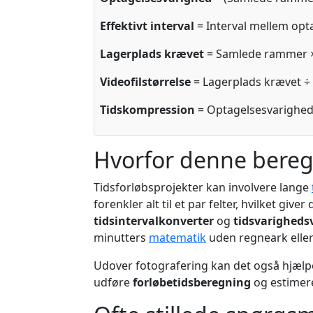
Effektivt interval
= Interval mellem opta
Lagerplads krævet
= Samlede rammer × F
Videofilstørrelse
= Lagerplads krævet ÷
Tidskompression
= Optagelsesvarighed 
Hvorfor denne beregn
Tidsforløbsprojekter kan involvere lange
forenkler alt til et par felter, hvilket giv
tidsintervalkonverter
og
tidsvarigheds
minutters
matematik
uden regneark eller
Udover fotografering kan det også hjælp
udføre
forløbetidsberegning
og estimere