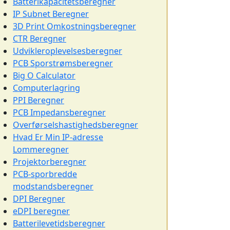
Batterikapacitetsberegner
IP Subnet Beregner
3D Print Omkostningsberegner
CTR Beregner
Udvikleroplevelsesberegner
PCB Sporstrømsberegner
Big O Calculator
Computerlagring
PPI Beregner
PCB Impedansberegner
Overførselshastighedsberegner
Hvad Er Min IP-adresse
Lommeregner
Projektorberegner
PCB-sporbredde
modstandsberegner
DPI Beregner
eDPI beregner
Batterilevetidsberegner