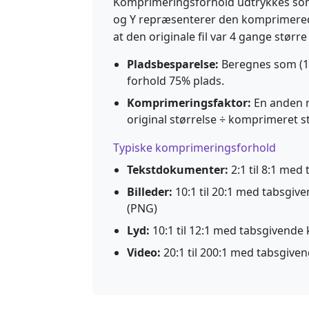
Komprimeringsforhold udtrykkes som 
og Y repræsenterer den komprimerede
at den originale fil var 4 gange stør
Pladsbesparelse:
Beregnes som (1 -
forhold 75% plads.
Komprimeringsfaktor:
En anden 
original størrelse ÷ komprimeret st
Typiske komprimeringsforhold
Tekstdokumenter:
2:1 til 8:1 med
Billeder:
10:1 til 20:1 med tabsgive
(PNG)
Lyd:
10:1 til 12:1 med tabsgivende 
Video:
20:1 til 200:1 med tabsgive