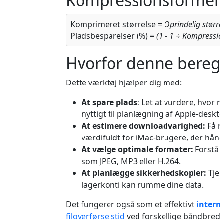
Kompressionsformel
Komprimeret størrelse =
Oprindelig stør
Pladsbesparelser (%) =
(1 - 1 ÷ Kompressi
Hvorfor denne beregn
Dette værktøj hjælper dig med:
At spare plads:
Let at vurdere, hvor
nyttigt til planlægning af Apple-deskt
At estimere downloadvarighed:
Få 
værdifuldt for iMac-brugere, der hånd
At vælge optimale formater:
Forstå 
som JPEG, MP3 eller H.264.
At planlægge sikkerhedskopier:
Tje
lagerkonti kan rumme dine data.
Det fungerer også som et effektivt
inter
filoverførselstid
ved forskellige båndbred