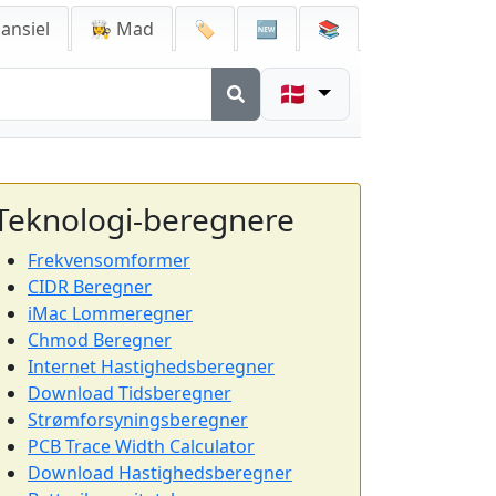
ansiel
👩‍🍳 Mad
🏷️
🆕
📚
🇩🇰
Teknologi-beregnere
Frekvensomformer
CIDR Beregner
iMac Lommeregner
Chmod Beregner
Internet Hastighedsberegner
Download Tidsberegner
Strømforsyningsberegner
PCB Trace Width Calculator
Download Hastighedsberegner