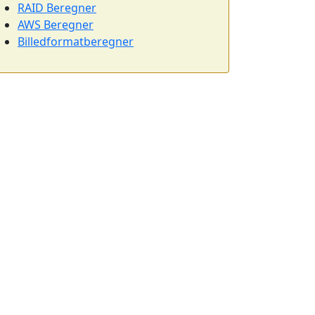
RAID Beregner
AWS Beregner
Billedformatberegner