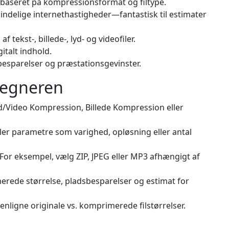
 baseret på kompressionsformat og filtype.
indelige internethastigheder—fantastisk til estimater
tekst-, billede-, lyd- og videofiler.
italt indhold.
besparelser og præstationsgevinster.
regneren
d/Video Kompression, Billede Kompression eller
eller parametre som varighed, opløsning eller antal
. For eksempel, vælg ZIP, JPEG eller MP3 afhængigt af
erede størrelse, pladsbesparelser og estimat for
enligne originale vs. komprimerede filstørrelser.