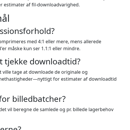
er estimater af fil-downloadvarighed.
mål
ssionsforhold?
 komprimeres med 4:1 eller mere, mens allerede
'er måske kun ser 1.1:1 eller mindre.
at tjekke downloadtid?
t ville tage at downloade de originale og
rnethastigheder—nyttigt for estimater af downloadtid
for billedbatcher?
g det vil beregne de samlede og pr. billede lagerbehov
terne?