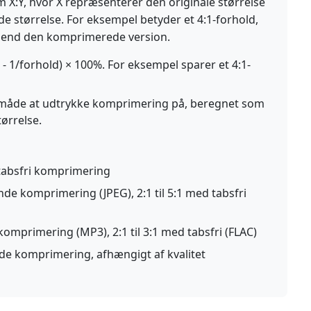
X:Y, hvor X repræsenterer den originale størrelse
 størrelse. For eksempel betyder et 4:1-forhold,
re end den komprimerede version.
 1/forhold) × 100%. For eksempel sparer et 4:1-
måde at udtrykke komprimering på, beregnet som
ørrelse.
 tabsfri komprimering
nde komprimering (JPEG), 2:1 til 5:1 med tabsfri
komprimering (MP3), 2:1 til 3:1 med tabsfri (FLAC)
nde komprimering, afhængigt af kvalitet