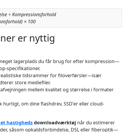
relse ÷ Kompressionsforhold
onsforhold) × 100
er er nyttig
 meget lagerplads du får brug for efter kompression—
op-specifikationer.
realistiske tidsrammer for filoverførsler—især
terer store mediefiler.
afvejningen mellem kvalitet og størrelse i formater
k hurtigt, om dine flashdrev, SSD'er eller cloud-
net hastigheds
downloadværktøj
når du estimerer
der, såsom opkaldsforbindelse, DSL eller fiberoptik—