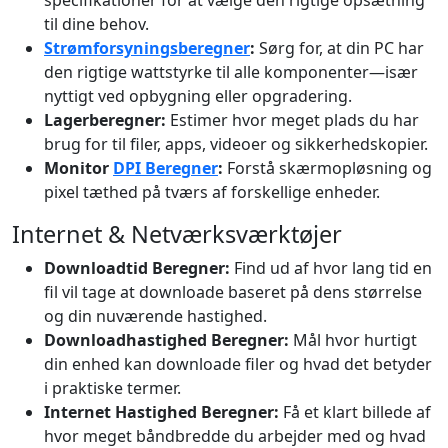
specifikationer for at vælge den rigtige opsætning
til dine behov.
Strømforsyningsberegner
:
Sørg for, at din PC har
den rigtige wattstyrke til alle komponenter—især
nyttigt ved opbygning eller opgradering.
Lagerberegner:
Estimer hvor meget plads du har
brug for til filer, apps, videoer og sikkerhedskopier.
Monitor
DPI Beregner
:
Forstå skærmopløsning og
pixel tæthed på tværs af forskellige enheder.
Internet & Netværksværktøjer
Downloadtid Beregner:
Find ud af hvor lang tid en
fil vil tage at downloade baseret på dens størrelse
og din nuværende hastighed.
Downloadhastighed Beregner:
Mål hvor hurtigt
din enhed kan downloade filer og hvad det betyder
i praktiske termer.
Internet Hastighed Beregner:
Få et klart billede af
hvor meget båndbredde du arbejder med og hvad