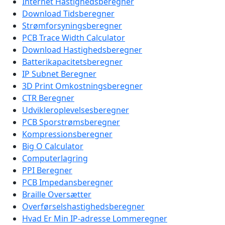
Internet Hastighedsberegner
Download Tidsberegner
Strømforsyningsberegner
PCB Trace Width Calculator
Download Hastighedsberegner
Batterikapacitetsberegner
IP Subnet Beregner
3D Print Omkostningsberegner
CTR Beregner
Udvikleroplevelsesberegner
PCB Sporstrømsberegner
Kompressionsberegner
Big O Calculator
Computerlagring
PPI Beregner
PCB Impedansberegner
Braille Oversætter
Overførselshastighedsberegner
Hvad Er Min IP-adresse Lommeregner