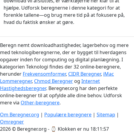
download vil afsluttes, er værktøjerne her klar til at
hjælpe. Udforsk beregnerne i denne kategori for at
forenkle tallene—og brug mere tid på at fokusere på,
hvad du faktisk ønsker at gøre.
Beregn nemt downloadhastigheder, lagerbehov og mere
med teknologiberegnerne, der er bygget til hverdagens
opgaver inden for computing og digital planlægning. I
kategorien Teknologi findes der 32 online-beregnere,
herunder
Frekvensomformer
,
CIDR Beregner
,
iMac
Lommeregner
,
Chmod Beregner
og
Internet
Hastighedsberegner
. Beregner.org har den perfekte
online-beregner til at opfylde alle dine behov. Udforsk
mere via
Other-beregnere
.
Om Beregner.org
|
Populære beregnere
|
Sitemap
|
Omregner
2026 © Beregner.org - ⌚
Klokken er nu 18:11:57