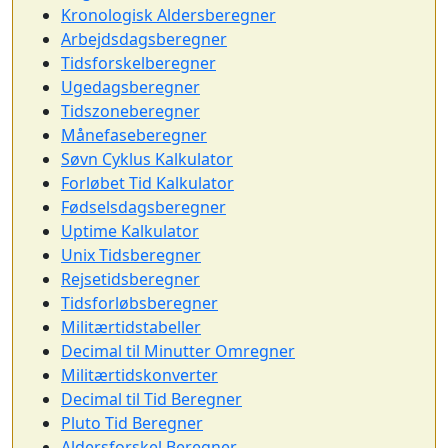
Kronologisk Aldersberegner
Arbejdsdagsberegner
Tidsforskelberegner
Ugedagsberegner
Tidszoneberegner
Månefaseberegner
Søvn Cyklus Kalkulator
Forløbet Tid Kalkulator
Fødselsdagsberegner
Uptime Kalkulator
Unix Tidsberegner
Rejsetidsberegner
Tidsforløbsberegner
Militærtidstabeller
Decimal til Minutter Omregner
Militærtidskonverter
Decimal til Tid Beregner
Pluto Tid Beregner
Aldersforskel Beregner