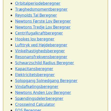
Orbitalperiodeberegner
Træghedsmomentberegner
Reynolds Tal Beregner
Newtons Første Lov Beregner
Newtons Tredje Lov Beregner
Centrifugalkraftberegner
Hookes lov beregner
Lufttryk ved Højdeberegner
Vinkelhastighedsberegner
Resonansfrekvensberegner
Schwarzschild Radius Beregner
Kapacitansberegner
Elektricitetsberegner
Solopgang Solnedgang Beregner
Vindafkølingsberegner
Newtons Anden Lov Beregner
Spændingsdelerberegner
Crosswind Calculator
EOS Beregner