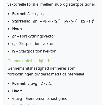
vektorielle forskel mellem slut- og startpositioner.
Formel:
Δr = r₂ - r₁
Størrelse:
|Δr| = √[(x₂ - x₁)² + (y₂ - y₁)² + (z₂ - z₁)²]
Hvor:
Δr = Forskydningsvektor
r₂ = Slutpositionsvektor
r₁ = Startpositionsvektor
Gennemsnitshastighed:
Gennemsnitshastighed defineres som
forskydningen divideret med tidsintervallet.
Formel:
v_avg = Δx / Δt
Hvor:
v_avg = Gennemsnitshastighed