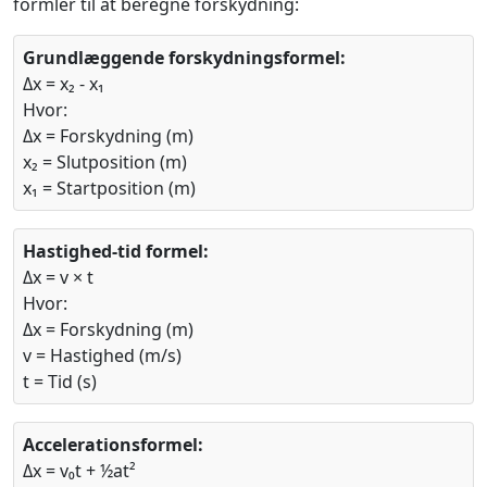
formler til at beregne forskydning:
Grundlæggende forskydningsformel:
Δx = x₂ - x₁
Hvor:
Δx = Forskydning (m)
x₂ = Slutposition (m)
x₁ = Startposition (m)
Hastighed-tid formel:
Δx = v × t
Hvor:
Δx = Forskydning (m)
v = Hastighed (m/s)
t = Tid (s)
Accelerationsformel:
Δx = v₀t + ½at²