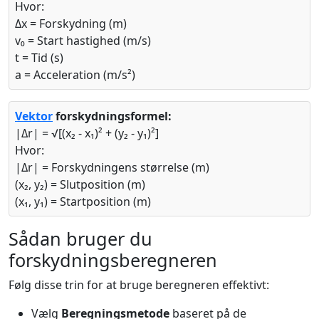
Hvor:
Δx = Forskydning (m)
v₀ = Start hastighed (m/s)
t = Tid (s)
a = Acceleration (m/s²)
Vektor
forskydningsformel:
|Δr| = √[(x₂ - x₁)² + (y₂ - y₁)²]
Hvor:
|Δr| = Forskydningens størrelse (m)
(x₂, y₂) = Slutposition (m)
(x₁, y₁) = Startposition (m)
Sådan bruger du
forskydningsberegneren
Følg disse trin for at bruge beregneren effektivt:
Vælg
Beregningsmetode
baseret på de