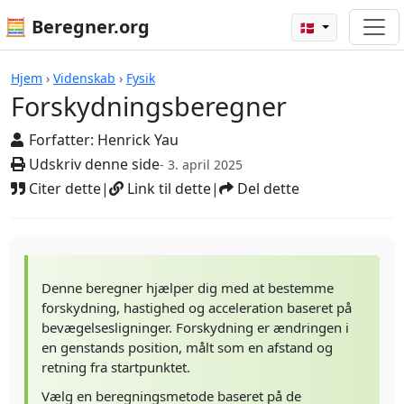
🧮 Beregner.org
🇩🇰
Forskydningsberegner
Hjem
›
Videnskab
›
Fysik
Forskydningsberegner
Forfatter:
Henrick Yau
Udskriv denne side
- 3. april 2025
Citer dette
|
Link til dette
|
Del dette
Denne beregner hjælper dig med at bestemme
forskydning, hastighed og acceleration baseret på
bevægelsesligninger. Forskydning er ændringen i
en genstands position, målt som en afstand og
retning fra startpunktet.
Vælg en beregningsmetode baseret på de