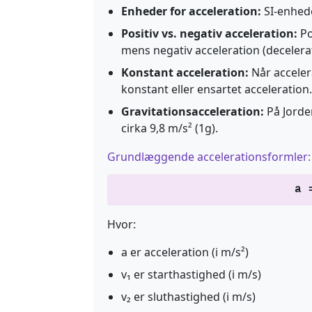
Enheder for acceleration:
SI-enhede
Positiv vs. negativ acceleration:
Po
mens negativ acceleration (decelerat
Konstant acceleration:
Når acceler
konstant eller ensartet acceleration.
Gravitationsacceleration:
På Jorde
cirka 9,8 m/s² (1g).
Grundlæggende accelerationsformler:
a 
Hvor:
a er acceleration (i m/s²)
v₁ er starthastighed (i m/s)
v₂ er sluthastighed (i m/s)