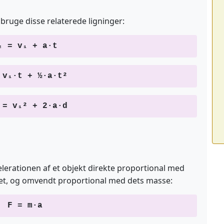
bruge disse relaterede ligninger:
₂ = v₁ + a·t
 v₁·t + ½·a·t²
 = v₁² + 2·a·d
elerationen af et objekt direkte proportional med
 det, og omvendt proportional med dets masse:
F = m·a