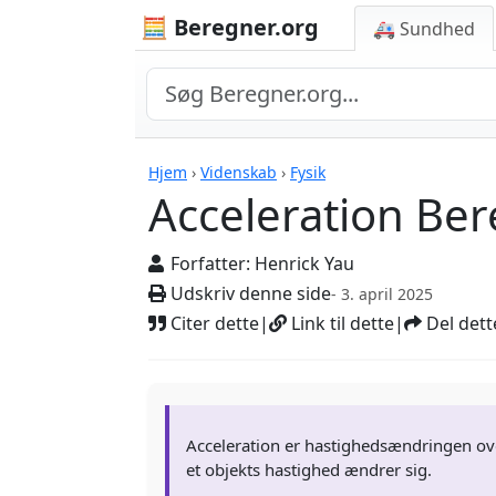
🧮 Beregner.org
🚑 Sundhed
Beregnere
Hjem
›
Videnskab
›
Fysik
Acceleration Be
Forfatter:
Henrick Yau
Udskriv denne side
- 3. april 2025
Citer dette
|
Link til dette
|
Del dett
Acceleration er hastighedsændringen over
et objekts hastighed ændrer sig.