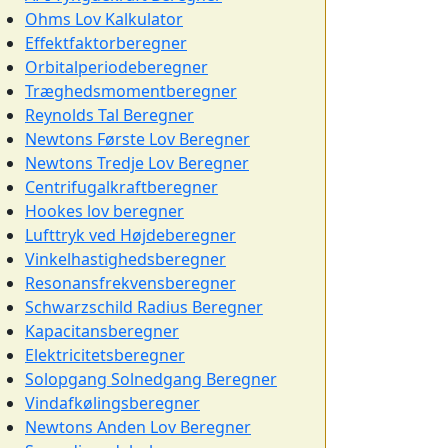
Ohms Lov Kalkulator
Effektfaktorberegner
Orbitalperiodeberegner
Træghedsmomentberegner
Reynolds Tal Beregner
Newtons Første Lov Beregner
Newtons Tredje Lov Beregner
Centrifugalkraftberegner
Hookes lov beregner
Lufttryk ved Højdeberegner
Vinkelhastighedsberegner
Resonansfrekvensberegner
Schwarzschild Radius Beregner
Kapacitansberegner
Elektricitetsberegner
Solopgang Solnedgang Beregner
Vindafkølingsberegner
Newtons Anden Lov Beregner