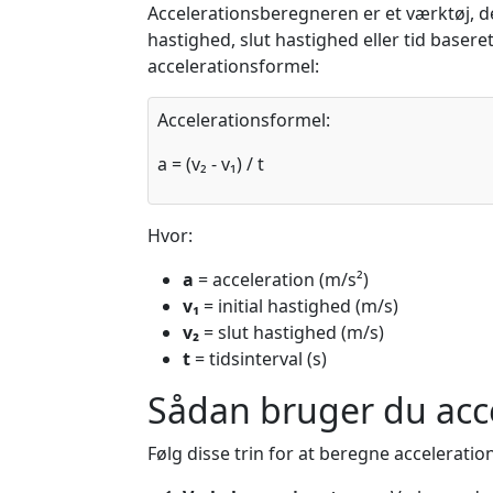
Accelerationsberegneren er et værktøj, d
hastighed, slut hastighed eller tid baser
accelerationsformel:
Accelerationsformel:
a = (v₂ - v₁) / t
Hvor:
a
= acceleration (m/s²)
v₁
= initial hastighed (m/s)
v₂
= slut hastighed (m/s)
t
= tidsinterval (s)
Sådan bruger du acc
Følg disse trin for at beregne acceleration