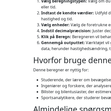
Vælg beregningstypen:
Vælg om du vi
eller tid.
Indtast de kendte værdier:
Udfyld de
hastighed og tid.
Vælg enheder:
Vælg de foretrukne en
Indstil decimalpræcision:
Juster de
Klik på Beregn:
Beregneren vil behand
Gennemgå outputtet:
Værktøjet vi
data, herunder hastighedsændring, ti
Hvorfor bruge denne
Denne beregner er nyttig for:
Studerende, der lærer om bevægelse 
Ingeniører og forskere, der analyser
Bilister og bilentusiaster, der estimer
Sportsanalytikere, der studerer bev
Almindelige spørgsm