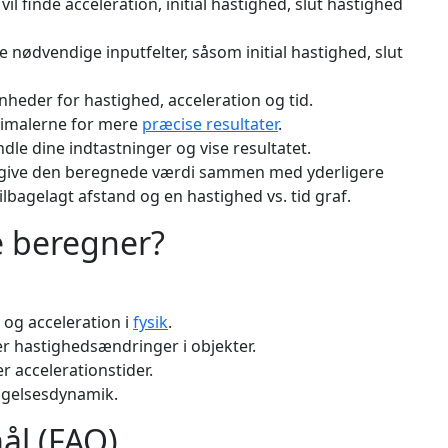
l finde acceleration, initial hastighed, slut hastighed
 nødvendige inputfelter, såsom initial hastighed, slut
heder for hastighed, acceleration og tid.
cimalerne for mere
præcise resultater
.
le dine indtastninger og vise resultatet.
l give den beregnede værdi sammen med yderligere
lbagelagt afstand og en hastighed vs. tid graf.
 beregner?
og acceleration i
fysik
.
er hastighedsændringer i objekter.
er accelerationstider.
ægelsesdynamik.
ål (FAQ)