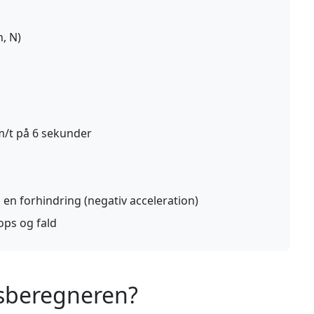
n, N)
 km/t på 6 sekunder
en forhindring (negativ acceleration)
ops og fald
nsberegneren?