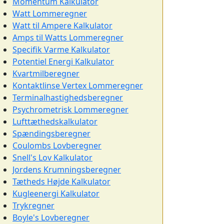
Momentum Kalkulator
Watt Lommeregner
Watt til Ampere Kalkulator
Amps til Watts Lommeregner
Specifik Varme Kalkulator
Potentiel Energi Kalkulator
Kvartmilberegner
Kontaktlinse Vertex Lommeregner
Terminalhastighedsberegner
Psychrometrisk Lommeregner
Lufttæthedskalkulator
Spændingsberegner
Coulombs Lovberegner
Snell's Lov Kalkulator
Jordens Krumningsberegner
Tætheds Højde Kalkulator
Kugleenergi Kalkulator
Trykregner
Boyle's Lovberegner