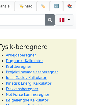
ansiel
👩‍🍳 Mad
🏷️
🆕
📚
🇩🇰
Fysik-beregnere
Arbejdsberegner
Dugpunkt Kalkulator
Kraftberegner
Projektilbevægelsesberegner
Ideal Gaslov Kalkulator
Kinetisk Energi Kalkulator
Frekvensberegner
Net Force Lommeregner
Bølgelængde Kalkulator