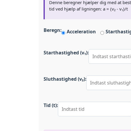
Denne beregner hjælper dig med at beste
tid ved hjælp af ligningen: a = (v₂ - v₁)/t
Beregn:
Acceleration
Starthasti
Starthastighed (v₁):
Sluthastighed (v₂):
Tid (t):