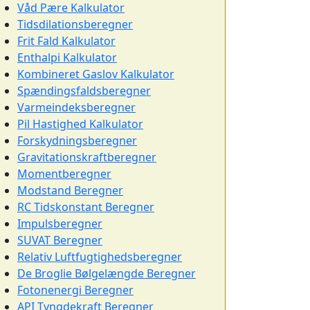
Våd Pære Kalkulator
Tidsdilationsberegner
Frit Fald Kalkulator
Enthalpi Kalkulator
Kombineret Gaslov Kalkulator
Spændingsfaldsberegner
Varmeindeksberegner
Pil Hastighed Kalkulator
Forskydningsberegner
Gravitationskraftberegner
Momentberegner
Modstand Beregner
RC Tidskonstant Beregner
Impulsberegner
SUVAT Beregner
Relativ Luftfugtighedsberegner
De Broglie Bølgelængde Beregner
Fotonenergi Beregner
API Tyngdekraft Beregner