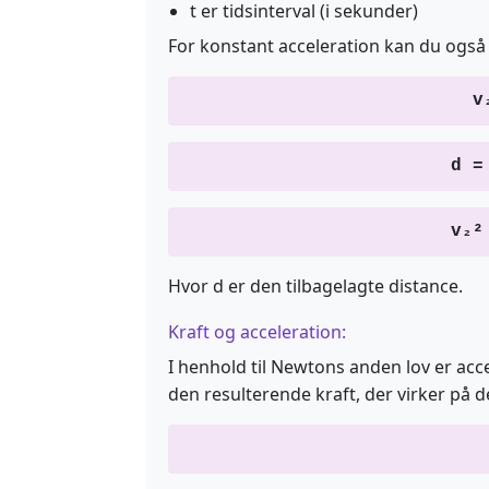
t er tidsinterval (i sekunder)
For konstant acceleration kan du også 
v
d =
v₂²
Hvor d er den tilbagelagte distance.
Kraft og acceleration:
I henhold til Newtons anden lov er acc
den resulterende kraft, der virker på