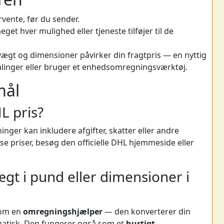
vente, før du sender.
get hver mulighed eller tjeneste tilføjer til de
ægt og dimensioner påvirker din fragtpris — en nyttig
ålinger eller bruger et enhedsomregningsværktøj.
mål
L pris?
inger kan inkludere afgifter, skatter eller andre
se priser, besøg den officielle DHL hjemmeside eller
gt i pund eller dimensioner i
som en
omregningshjælper
— den konverterer din
omatisk. Den fungerer også som et
hurtigt