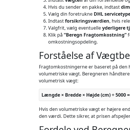
Hvis du sender en pakke, indtast
dim
Vælg din foretrukne
DHL servicetyp
Indtast
forsikringsværdien
, hvis rel
Valgfrit, vælg eventuelle
yderligere t
Klik på
“Beregn Fragtomkostning”
f
omkostningsopdeling.
Forståelse af Vægtb
Fragtomkostningerne er baseret på den h
volumetriske vægt. Beregneren håndterer
volumetrisk vægt:
Længde × Bredde × Højde (cm) ÷ 5000 =
Hvis den volumetriske vægt er højere end 
den værdi. Dette sikrer, at prisen afspej
Fordele ved Beregne