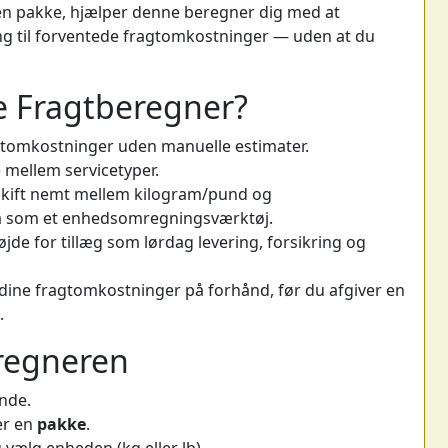
en pakke, hjælper denne beregner dig med at
ng til forventede fragtomkostninger — uden at du
e Fragtberegner?
gtomkostninger uden manuelle estimater.
e mellem servicetyper.
kift nemt mellem kilogram/pund og
 som et enhedsomregningsværktøj.
jde for tillæg som lørdag levering, forsikring og
ine fragtomkostninger på forhånd, før du afgiver en
.
regneren
nde.
er en
pakke
.
 vælg enheden (kg eller lb).