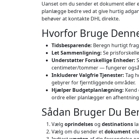
Uanset om du sender et dokument eller 
planlægge bedre ved at give hurtig adga
behøver at kontakte DHL direkte.
Hvorfor Bruge Denn
Tidsbesparende:
Beregn hurtigt fra
Let Sammenligning:
Se prisforskell
Understøtter Forskellige Enheder:
S
centimeter/tommer — fungerer også
Inkluderer Valgfrie Tjenester:
Tag hø
gebyrer for fjerntliggende områder.
Hjælper Budgetplanlægning:
Kend d
ordre eller planlægger en afhentning
Sådan Bruger Du Be
Vælg
oprindelses
og
destinations
la
Vælg om du sender et
dokument
ell
Indtast
vægten
af din forsendelse og