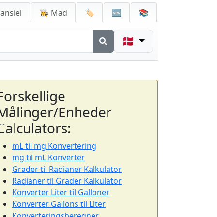
ansiel
👩‍🍳 Mad
🏷️
🆕
📚
🇩🇰
Forskellige
Målinger/Enheder
Calculators:
mL til mg Konvertering
mg til mL Konverter
Grader til Radianer Kalkulator
Radianer til Grader Kalkulator
Konverter Liter til Galloner
Konverter Gallons til Liter
Konverteringsberegner