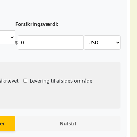
Forsikringsværdi:
$
påkrævet
Levering til afsides område
er
Nulstil