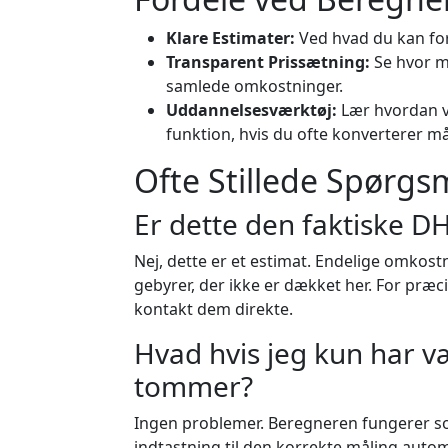
Klare Estimater:
Ved hvad du kan for
Transparent Prissætning:
Se hvor me
samlede omkostninger.
Uddannelsesværktøj:
Lær hvordan v
funktion, hvis du ofte konverterer m
Ofte Stillede Spørgs
Er dette den faktiske DH
Nej, dette er et estimat. Endelige omkostn
gebyrer, der ikke er dækket her. For præci
kontakt dem direkte.
Hvad hvis jeg kun har væ
tommer?
Ingen problemer. Beregneren fungerer 
indtastning til den korrekte måling aut