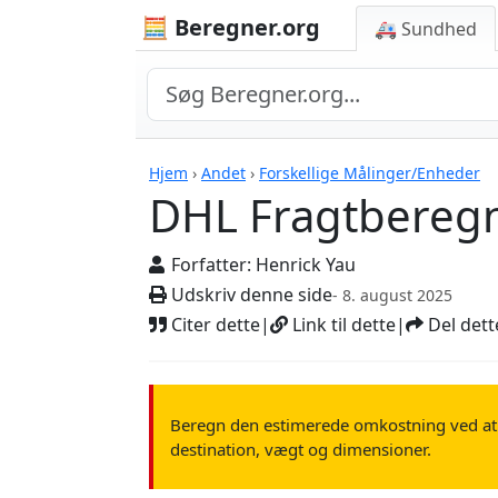
🧮 Beregner.org
🚑 Sundhed
DHL Fragtberegner
Hjem
›
Andet
›
Forskellige Målinger/Enheder
DHL Fragtbereg
Forfatter:
Henrick Yau
Udskriv denne side
- 8. august 2025
Citer dette
|
Link til dette
|
Del dett
Beregn den estimerede omkostning ved at
destination, vægt og dimensioner.