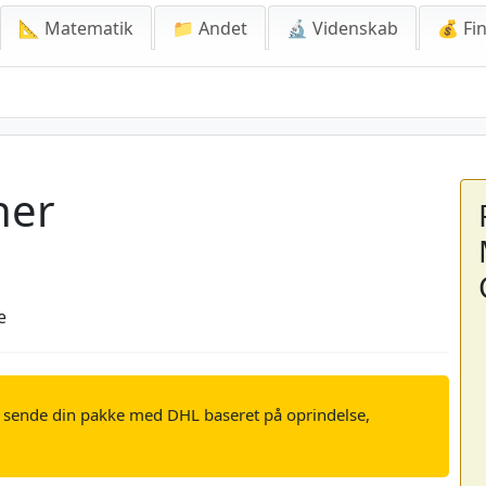
📐 Matematik
📁 Andet
🔬 Videnskab
💰 Fin
ner
e
 sende din pakke med DHL baseret på oprindelse,