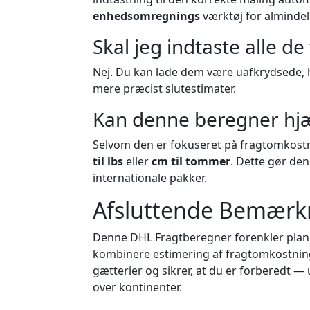
enhedsomregnings
værktøj for almindel
Skal jeg indtaste alle de
Nej. Du kan lade dem være uafkrydsede, h
mere præcist slutestimater.
Kan denne beregner hj
Selvom den er fokuseret på fragtomkost
til lbs
eller
cm til tommer
. Dette gør den
internationale pakker.
Afsluttende Bemærk
Denne DHL Fragtberegner forenkler planlæ
kombinere estimering af fragtomkostni
gætterier og sikrer, at du er forberedt —
over kontinenter.