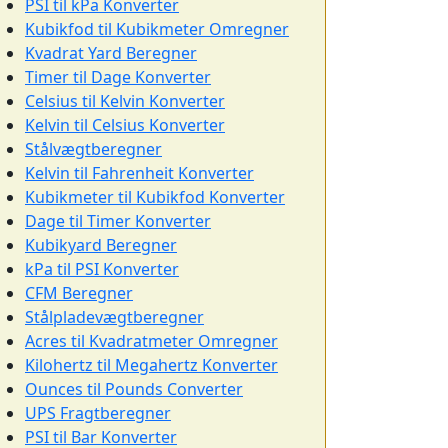
PSI til kPa Konverter
Kubikfod til Kubikmeter Omregner
Kvadrat Yard Beregner
Timer til Dage Konverter
Celsius til Kelvin Konverter
Kelvin til Celsius Konverter
Stålvægtberegner
Kelvin til Fahrenheit Konverter
Kubikmeter til Kubikfod Konverter
Dage til Timer Konverter
Kubikyard Beregner
kPa til PSI Konverter
CFM Beregner
Stålpladevægtberegner
Acres til Kvadratmeter Omregner
Kilohertz til Megahertz Konverter
Ounces til Pounds Converter
UPS Fragtberegner
PSI til Bar Konverter