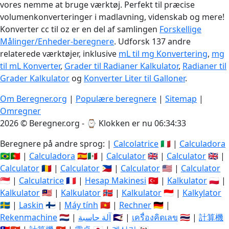
vores nemme at bruge værktøj. Perfekt til præcise
volumenkonverteringer i madlavning, videnskab og mere!
Konverter cc til oz er en del af samlingen
Forskellige
Målinger/Enheder-beregnere
. Udforsk 137 andre
relaterede værktøjer, inklusive
mL til mg Konvertering
,
mg
til mL Konverter
,
Grader til Radianer Kalkulator
,
Radianer til
Grader Kalkulator
og
Konverter Liter til Galloner
.
Om Beregner.org
|
Populære beregnere
|
Sitemap
|
Omregner
2026 © Beregner.org - ⌚
Klokken er nu 06:34:34
Beregnere på andre sprog: |
Calcolatrice
🇮🇹 |
Calculadora
🇧🇷🇵🇹 |
Calculadora
🇪🇸🇲🇽 |
Calculator
🇬🇧 |
Calculator
🇬🇧 |
Calculator
🇷🇴 |
Calculator
🇵🇭 |
Calculator
🇺🇸 |
Calculator
🇸🇬 |
Calculatrice
🇫🇷 |
Hesap Makinesi
🇹🇷 |
Kalkulator
🇵🇱 |
Kalkulator
🇲🇾 |
Kalkulator
🇳🇴 |
Kalkulator
🇮🇩 |
Kalkylator
🇸🇪 |
Laskin
🇫🇮 |
Máy tính
🇻🇳 |
Rechner
🇩🇪 |
Rekenmachine
🇳🇱 |
آلة حاسبة
🇸🇦 |
เครื่องคิดเลข
🇹🇭 |
計算機