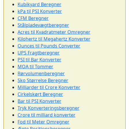
Kubikyard Beregner
kPa til PSI Konverter
CFM Beregner
Stålpladevægtberegner
Acres til Kvadratmeter Omregner
Kilohertz til Megahertz Konverter
Ounces til Pounds Converter
UPS Fragtberegner
PSI til Bar Konverter
MOA til Tommer
Rørvolumenberegner
Sko Størrelse Beregner
Milliarder til Crore Konverter
Cirkelskørt Beregner
Bar til PSI Konverter
Tryk Konverteringsberegner
Crore til milliard konverter
Fod til Meter Omregner
Ægte Positionsberegner