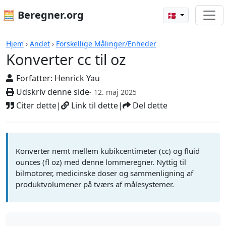
🧮 Beregner.org
🇩🇰
Beregnere
Hjem
›
Andet
›
Forskellige Målinger/Enheder
Konverter cc til oz
Forfatter:
Henrick Yau
Udskriv denne side
- 12. maj 2025
Citer dette
|
Link til dette
|
Del dette
Konverter nemt mellem kubikcentimeter (cc) og fluid
ounces (fl oz) med denne lommeregner. Nyttig til
bilmotorer, medicinske doser og sammenligning af
produktvolumener på tværs af målesystemer.