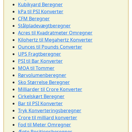
Kubikyard Beregner
kPa til PSI Konverter
CFM Beregner
Stålpladevægtberegner
Acres til Kvadratmeter Omregner
Kilohertz til Megahertz Konverter
Ounces til Pounds Converter
UPS Fragtberegner
PSI til Bar Konverter
MOA til Tommer
Rørvolumenberegner
Sko Størrelse Beregner
Milliarder til Crore Konverter
Cirkelskørt Beregner
Bar til PSI Konverter
Tryk Konverteringsberegner
Crore til milliard konverter
Fod til Meter Omregner
Ægte Positionsberegner