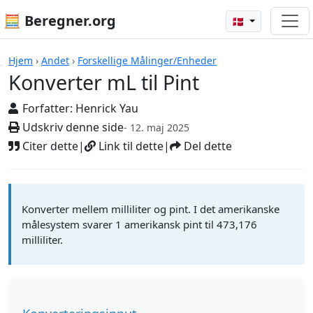
🧮 Beregner.org
🇩🇰
Beregnere
Hjem
›
Andet
›
Forskellige Målinger/Enheder
Konverter mL til Pint
Forfatter:
Henrick Yau
Udskriv denne side
- 12. maj 2025
Citer dette
|
Link til dette
|
Del dette
Konverter mellem milliliter og pint. I det amerikanske
målesystem svarer 1 amerikansk pint til 473,176
milliliter.