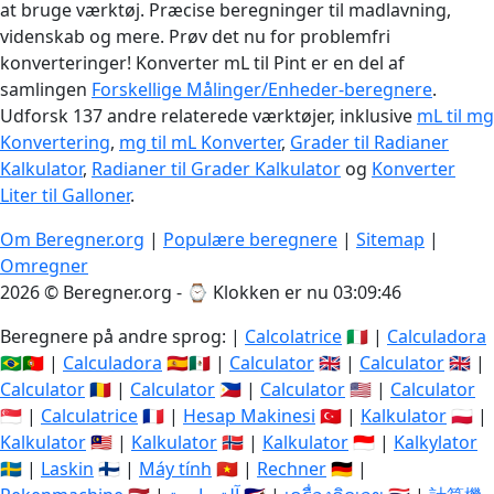
at bruge værktøj. Præcise beregninger til madlavning,
videnskab og mere. Prøv det nu for problemfri
konverteringer! Konverter mL til Pint er en del af
samlingen
Forskellige Målinger/Enheder-beregnere
.
Udforsk 137 andre relaterede værktøjer, inklusive
mL til mg
Konvertering
,
mg til mL Konverter
,
Grader til Radianer
Kalkulator
,
Radianer til Grader Kalkulator
og
Konverter
Liter til Galloner
.
Om Beregner.org
|
Populære beregnere
|
Sitemap
|
Omregner
2026 © Beregner.org - ⌚
Klokken er nu 03:09:47
Beregnere på andre sprog: |
Calcolatrice
🇮🇹 |
Calculadora
🇧🇷🇵🇹 |
Calculadora
🇪🇸🇲🇽 |
Calculator
🇬🇧 |
Calculator
🇬🇧 |
Calculator
🇷🇴 |
Calculator
🇵🇭 |
Calculator
🇺🇸 |
Calculator
🇸🇬 |
Calculatrice
🇫🇷 |
Hesap Makinesi
🇹🇷 |
Kalkulator
🇵🇱 |
Kalkulator
🇲🇾 |
Kalkulator
🇳🇴 |
Kalkulator
🇮🇩 |
Kalkylator
🇸🇪 |
Laskin
🇫🇮 |
Máy tính
🇻🇳 |
Rechner
🇩🇪 |