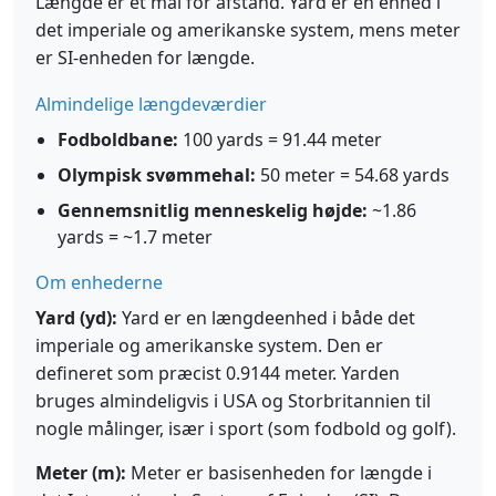
Længde er et mål for afstand. Yard er en enhed i
det imperiale og amerikanske system, mens meter
er SI-enheden for længde.
Almindelige længdeværdier
Fodboldbane:
100 yards = 91.44 meter
Olympisk svømmehal:
50 meter = 54.68 yards
Gennemsnitlig menneskelig højde:
~1.86
yards = ~1.7 meter
Om enhederne
Yard (yd):
Yard er en længdeenhed i både det
imperiale og amerikanske system. Den er
defineret som præcist 0.9144 meter. Yarden
bruges almindeligvis i USA og Storbritannien til
nogle målinger, især i sport (som fodbold og golf).
Meter (m):
Meter er basisenheden for længde i