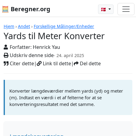
🧮 Beregner.org
🇩🇰
Beregnere
Hjem
›
Andet
›
Forskellige Målinger/Enheder
Yards til Meter Konverter
Forfatter:
Henrick Yau
Udskriv denne side
- 24. april 2025
Citer dette
|
Link til dette
|
Del dette
Konverter længdeværdier mellem yards (yd) og meter
(m). Indtast en værdi i et af felterne for at se
konverteringsresultatet med det samme.