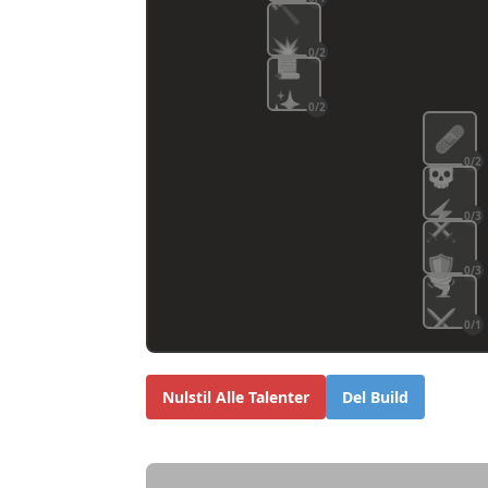
🔨
💥
0/2
📜
✨
0/2
🩹
0/2
💀
⚡
0/3
⚔️
🛡️
0/3
🌪️
⚔️
0/1
Nulstil Alle Talenter
Del Build