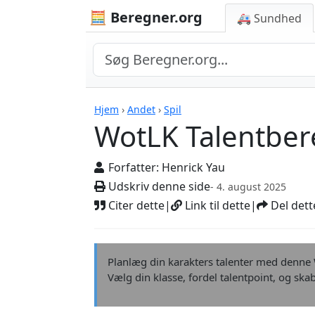
🧮 Beregner.org
🚑 Sundhed
WotLK Talentberegn
Hjem
›
Andet
›
Spil
WotLK Talentbe
Forfatter:
Henrick Yau
Udskriv denne side
- 4. august 2025
Citer dette
|
Link til dette
|
Del dett
Planlæg din karakters talenter med denne W
Vælg din klasse, fordel talentpoint, og skab