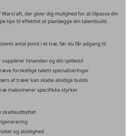
 Warcraft, der giver dig mulighed for at tilpasse din
le tips til effektivt at planlægge din talentbuild.
temt antal point i et træ, før du får adgang til
r supplerer hinanden og din spillestil
æve forskellige talent specialiseringer
værs af træer kan skabe alsidige builds
 træ maksimerer specifikke styrker
e skadeudbyttet
elgenerering
vitet og alsidighed