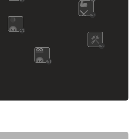
💪
⚔️
0/2
🩸
😡
0/2
🛠️
0/5
♾️
😡
0/1