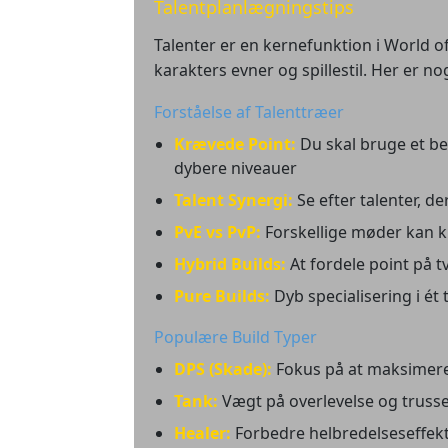
Talentplanlægningstips
Talenter er en kernefunktion i World of
karakters evner og spillestil. Her er nog
Forståelse af Talenttræer
Krævede Point:
Du skal bruge et bes
dybere niveauer
Talent Synergi:
Se efter talenter, de
PvE vs PvP:
Forskellige møder kan kr
Hybrid Builds:
At fordele point på t
Pure Builds:
Dyb specialisering i ét
Populære Build Typer
DPS (Skade):
Fokus på at maksimer
Tank:
Vægt på overlevelse og truss
Healer:
Forbedre helbredelseseffekti