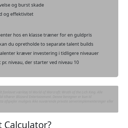
velse og burst skade
 og effektivitet
lenter hos en klasse træner for en guldpris
kan du opretholde to separate talent builds
alenter kræver investering i tidligere niveauer
 pr. niveau, der starter ved niveau 10
t fanlavet værktøj til World of Warcraft: Wrath of the Lich King. Alle
ld tilhører Blizzard Entertainment. Denne beregner er kun til
 afspejler muligvis ikke nuværende private serverimplementeringer eller
 Calculator?