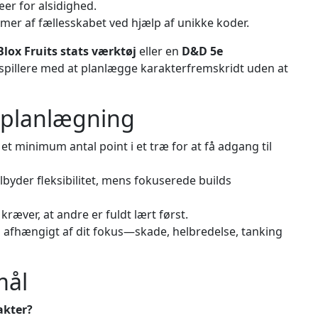
æer for alsidighed.
er af fællesskabet ved hjælp af unikke koder.
Blox Fruits stats værktøj
eller en
D&D 5e
 spillere med at planlægge karakterfremskridt uden at
ntplanlægning
et minimum antal point i et træ for at få adgang til
lbyder fleksibilitet, mens fokuserede builds
kræver, at andre er fuldt lært først.
s afhængigt af dit fokus—skade, helbredelse, tanking
mål
akter?