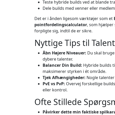
Teste hybride builds ved at blande tr
Dele builds med venner eller medlemm
Det er i ånden ligesom værktøjer som et
pointfordelingscalculator
, som hjælper
forpligte sig, indtil de er sikre.
Nyttige Tips til Tale
Åbn Højere Niveauer:
Du skal bruge 
dybere talenter.
Balancer Din Build:
Hybride builds ti
maksimerer styrken i ét område.
Tjek Afhængigheder:
Nogle talenter 
PvE vs PvP:
Overvej forskellige build
eller kontrol.
Ofte Stillede Spørgs
Påvirker dette min faktiske spilkar