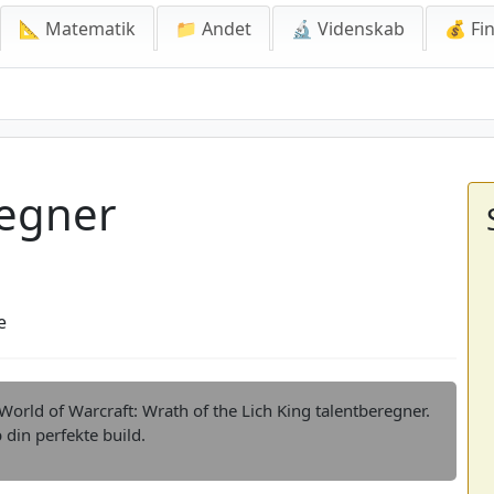
📐 Matematik
📁 Andet
🔬 Videnskab
💰 Fin
er
regner
e
orld of Warcraft: Wrath of the Lich King talentberegner.
 din perfekte build.