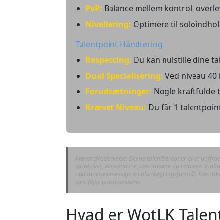
PvP:
Balance mellem kontrol, overle
Nivellering:
Optimere til soloindhold
Talentpoint Håndtering
Respeccing:
Du kan nulstille dine ta
Dual Specialisering:
Ved niveau 40 
Forudsætninger:
Nogle kraftfulde t
Krævet Niveau:
Du får 1 talentpoint
Ansvarsfraskrivelse: Denne talentberegner er et uofficiel
spilaktiver, klassenavne, talentnavne og relateret indho
uddannelsesmæssige og planlægningsformål. Talentdata
specifikke patchversioner.
Hvad er WotLK Talent