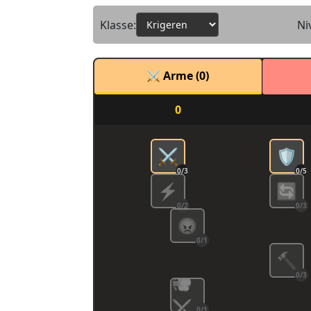
Klasse:
Ni
⚔️ Arme (
0
)
0
⚔️
🛡️
0/3
0/5
⚡
🔄
0/2
0/3
😡
0/1
🔨
0/3
💨
⚔️
0/1