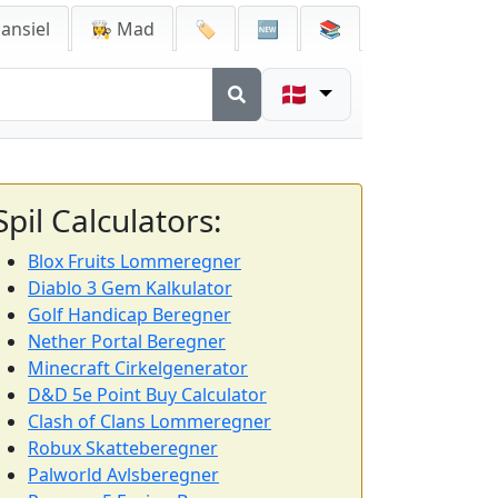
ansiel
👩‍🍳 Mad
🏷️
🆕
📚
🇩🇰
Spil Calculators:
Blox Fruits Lommeregner
Diablo 3 Gem Kalkulator
Golf Handicap Beregner
Nether Portal Beregner
Minecraft Cirkelgenerator
D&D 5e Point Buy Calculator
Clash of Clans Lommeregner
Robux Skatteberegner
Palworld Avlsberegner