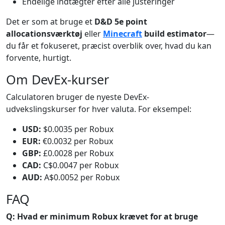
Endelige indtægter efter alle justeringer
Det er som at bruge et
D&D 5e point
allocationsværktøj
eller
Minecraft
build estimator
—
du får et fokuseret, præcist overblik over, hvad du kan
forvente, hurtigt.
Om DevEx-kurser
Calculatoren bruger de nyeste DevEx-
udvekslingskurser for hver valuta. For eksempel:
USD:
$0.0035 per Robux
EUR:
€0.0032 per Robux
GBP:
£0.0028 per Robux
CAD:
C$0.0047 per Robux
AUD:
A$0.0052 per Robux
FAQ
Q: Hvad er minimum Robux krævet for at bruge