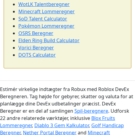
WotLK Talentberegner
Minecraft Lommeregner
SoD Talent Calculator
Pokémon Lommeregner
OSRS Beregner
Elden Ring Build Calculator
Vorici Beregner
DOTS Calculator
Estimér virkelige indtægter fra Robux med Roblox DevEx
Beregneren. Tag højde for gebyrer, skatter og valuta for at
planlægge dine DevEx udbetalinger præcist. DevEx
Beregner er en del af samlingen
Spil-beregnere
. Udforsk
22 andre relaterede værktøjer, inklusive
Blox Fruits
Lommeregner
,
Diablo 3 Gem Kalkulator
,
Golf Handicap
Beregner
,
Nether Portal Beregner
and
Minecraft