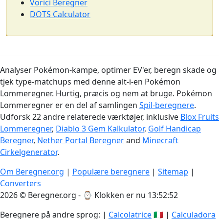
Vorici Beregner
DOTS Calculator
Analyser Pokémon-kampe, optimer EV'er, beregn skade og
tjek type-matchups med denne alt-i-en Pokémon
Lommeregner. Hurtig, præcis og nem at bruge. Pokémon
Lommeregner er en del af samlingen
Spil-beregnere
.
Udforsk 22 andre relaterede værktøjer, inklusive
Blox Fruits
Lommeregner
,
Diablo 3 Gem Kalkulator
,
Golf Handicap
Beregner
,
Nether Portal Beregner
and
Minecraft
Cirkelgenerator
.
Om Beregner.org
|
Populære beregnere
|
Sitemap
|
Converters
2026 © Beregner.org - ⌚
Klokken er nu 13:52:52
Beregnere på andre sprog: |
Calcolatrice
🇮🇹 |
Calculadora