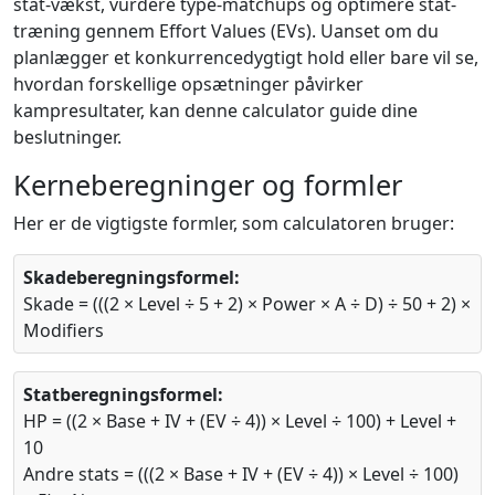
stat-vækst, vurdere type-matchups og optimere stat-
træning gennem Effort Values (EVs). Uanset om du
planlægger et konkurrencedygtigt hold eller bare vil se,
hvordan forskellige opsætninger påvirker
kampresultater, kan denne calculator guide dine
beslutninger.
Kerneberegninger og formler
Her er de vigtigste formler, som calculatoren bruger:
Skadeberegningsformel:
Skade = (((2 × Level ÷ 5 + 2) × Power × A ÷ D) ÷ 50 + 2) ×
Modifiers
Statberegningsformel:
HP = ((2 × Base + IV + (EV ÷ 4)) × Level ÷ 100) + Level +
10
Andre stats = (((2 × Base + IV + (EV ÷ 4)) × Level ÷ 100)