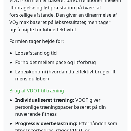
VDOT-formlen er baseret på korrelationen mellem
iltoptagelse og løbpræstation på tværs af
forskellige afstande. Den giver en tilnærmelse af
VO
max baseret på løbsresultater, men tager
2
også højde for løbeeffektivitet.
Formlen tager højde for:
Løbsafstand og tid
Forholdet mellem pace og iltforbrug
Løbeøkonomi (hvordan du effektivt bruger ilt
mens du løber)
Brug af VDOT til træning
Individualiseret træning:
VDOT giver
personlige træningspacer baseret på din
nuværende fitness
Progressiv overbelastning:
Efterhånden som
fitness forbedres, stiger VDOT, og