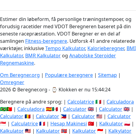
Estimer din løbeform, få personlige træningstempoer, og
forudsig racetider med VDOT Beregneren baseret på din
seneste racepræstation. VDOT Beregner er en del af
samlingen
Fitness-beregnere
. Udforsk 41 andre relaterede
værktøjer, inklusive
Tempo Kalkulator
,
Kalorieberegner
,
BMI
Kalkulator
,
BMR Kalkulator
og
Anabolske Steroider
Regnemaskine
.
Om Beregner.org
|
Populære beregnere
|
Sitemap
|
Omregner
2026 © Beregner.org - ⌚
Klokken er nu 15:44:25
Beregnere på andre sprog: |
Calcolatrice
🇮🇹 |
Calculadora
🇧🇷🇵🇹 |
Calculadora
🇪🇸🇲🇽 |
Calculator
🇬🇧 |
Calculator
🇬🇧 |
Calculator
🇷🇴 |
Calculator
🇵🇭 |
Calculator
🇺🇸 |
Calculator
🇸🇬 |
Calculatrice
🇫🇷 |
Hesap Makinesi
🇹🇷 |
Kalkulator
🇵🇱 |
Kalkulator
🇲🇾 |
Kalkulator
🇳🇴 |
Kalkulator
🇮🇩 |
Kalkylator