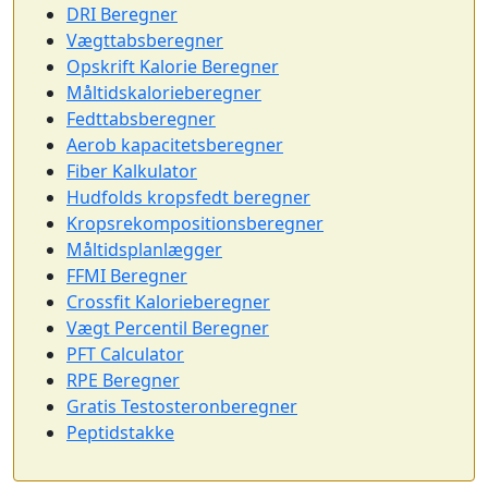
DRI Beregner
Vægttabsberegner
Opskrift Kalorie Beregner
Måltidskalorieberegner
Fedttabsberegner
Aerob kapacitetsberegner
Fiber Kalkulator
Hudfolds kropsfedt beregner
Kropsrekompositionsberegner
Måltidsplanlægger
FFMI Beregner
Crossfit Kalorieberegner
Vægt Percentil Beregner
PFT Calculator
RPE Beregner
Gratis Testosteronberegner
Peptidstakke