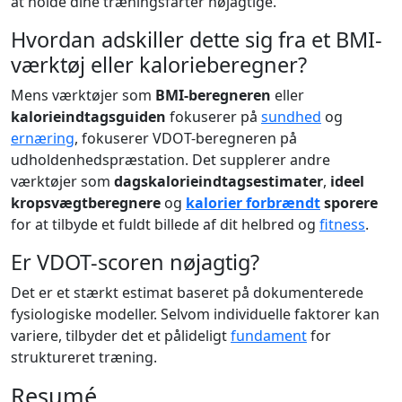
at holde dine træningsfarter nøjagtige.
Hvordan adskiller dette sig fra et BMI-
værktøj eller kalorieberegner?
Mens værktøjer som
BMI-beregneren
eller
kalorieindtagsguiden
fokuserer på
sundhed
og
ernæring
, fokuserer VDOT-beregneren på
udholdenhedspræstation. Det supplerer andre
værktøjer som
dagskalorieindtagsestimater
,
ideel
kropsvægtberegnere
og
kalorier forbrændt
sporere
for at tilbyde et fuldt billede af dit helbred og
fitness
.
Er VDOT-scoren nøjagtig?
Det er et stærkt estimat baseret på dokumenterede
fysiologiske modeller. Selvom individuelle faktorer kan
variere, tilbyder det et pålideligt
fundament
for
struktureret træning.
Resumé