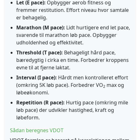
Let (E pace):
Opbygger aerob fitness og
fremmer restitution. Effort niveau hvor samtale
er behagelig.
Marathon (M pace):
Lidt hurtigere end let pace,
svarende til marathon løb pace. Opbygger
udholdenhed og effektivitet.
Threshold (T pace):
Behageligt hård pace,
bæredygtig i cirka en time. Forbedrer kroppens
evne til at fjerne laktat.
Interval (I pace):
Hårdt men kontrolleret effort
(omkring 5K løb pace). Forbedrer VO
max og
2
løbeøkonomi.
Repetition (R pace):
Hurtig pace (omkring mile
løb pace) der udvikler hastighed, kraft og
løbeform.
Sådan beregnes VDOT