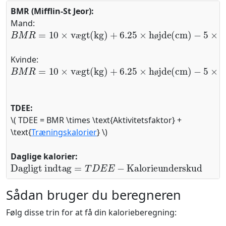
BMR (Mifflin-St Jeor):
Mand:
B
−
M
5
×
R
alder
=
10
×
+
vægt(kg)
5
+
6.25
×
højde(cm)
æ
ø
Kvinde:
B
−
M
5
×
R
alder
=
10
×
−
vægt(kg)
161
+
6.25
×
højde(cm)
æ
ø
TDEE:
\( TDEE = BMR \times \text{Aktivitetsfaktor} +
\text{
Træningskalorier
} \)
Daglige kalorier:
Dagligt indtag
=
T
D
E
E
−
Kalorieunderskud
Sådan bruger du beregneren
Følg disse trin for at få din kalorieberegning: