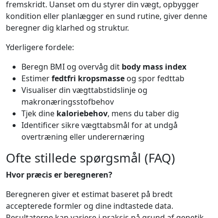
fremskridt. Uanset om du styrer din vægt, opbygger
kondition eller planlægger en sund rutine, giver denne
beregner dig klarhed og struktur.
Yderligere fordele:
Beregn BMI og overvåg dit
body mass index
Estimer
fedtfri kropsmasse
og spor fedttab
Visualiser din vægttabstidslinje og
makronæringsstofbehov
Tjek dine
kaloriebehov
, mens du taber dig
Identificer sikre vægttabsmål for at undgå
overtræning eller underernæring
Ofte stillede spørgsmål (FAQ)
Hvor præcis er beregneren?
Beregneren giver et estimat baseret på bredt
accepterede formler og dine indtastede data.
Resultaterne kan variere i praksis på grund af genetik,