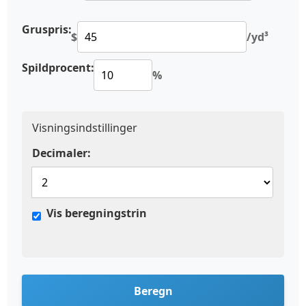
Gruspris:
$
/yd³
Spildprocent:
%
Visningsindstillinger
Decimaler:
Vis beregningstrin
Beregn