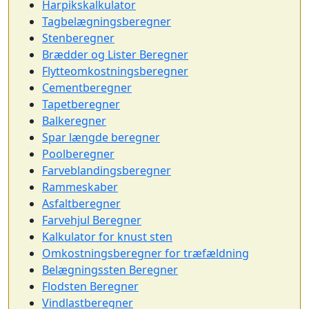
Harpikskalkulator
Tagbelægningsberegner
Stenberegner
Brædder og Lister Beregner
Flytteomkostningsberegner
Cementberegner
Tapetberegner
Balkeregner
Spar længde beregner
Poolberegner
Farveblandingsberegner
Rammeskaber
Asfaltberegner
Farvehjul Beregner
Kalkulator for knust sten
Omkostningsberegner for træfældning
Belægningssten Beregner
Flodsten Beregner
Vindlastberegner