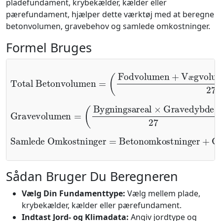
pladefundament, krybekælder, kælder eller
pærefundament, hjælper dette værktøj med at beregne
betonvolumen, gravebehov og samlede omkostninger.
Formel Bruges
(
Fodvolumen
Total Betonvolumen
+
Vægvolumen
+
Pladevolumen
=
27
)
æ
(
Bygningsareal
Gravevolumen
×
Gravedybde
=
27
)
×
1.1
Samlede Omkostninger
=
Betonomkostninger
+
Graveomk
Sådan Bruger Du Beregneren
Vælg Din Fundamenttype:
Vælg mellem plade,
krybekælder, kælder eller pærefundament.
Indtast Jord- og Klimadata:
Angiv jordtype og