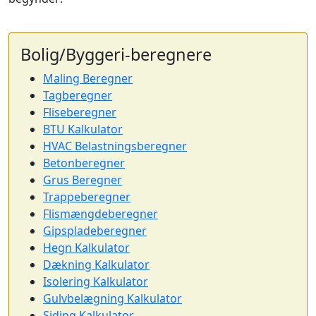
Bolig/Byggeri-beregnere
Maling Beregner
Tagberegner
Fliseberegner
BTU Kalkulator
HVAC Belastningsberegner
Betonberegner
Grus Beregner
Trappeberegner
Flismængdeberegner
Gipspladeberegner
Hegn Kalkulator
Dækning Kalkulator
Isolering Kalkulator
Gulvbelægning Kalkulator
Siding Kalkulator