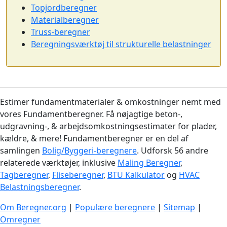
Topjordberegner
Materialberegner
Truss-beregner
Beregningsværktøj til strukturelle belastninger
Estimer fundamentmaterialer & omkostninger nemt med
vores Fundamentberegner. Få nøjagtige beton-,
udgravning-, & arbejdsomkostningsestimater for plader,
kældre, & mere! Fundamentberegner er en del af
samlingen
Bolig/Byggeri-beregnere
. Udforsk 56 andre
relaterede værktøjer, inklusive
Maling Beregner
,
Tagberegner
,
Fliseberegner
,
BTU Kalkulator
og
HVAC
Belastningsberegner
.
Om Beregner.org
|
Populære beregnere
|
Sitemap
|
Omregner