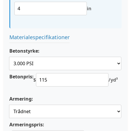
in
Materialespecifikationer
Betonstyrke:
Betonpris:
$
/yd³
Armering:
Armeringspris: