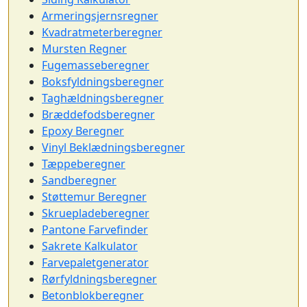
Armeringsjernsregner
Kvadratmeterberegner
Mursten Regner
Fugemasseberegner
Boksfyldningsberegner
Taghældningsberegner
Bræddefodsberegner
Epoxy Beregner
Vinyl Beklædningsberegner
Tæppeberegner
Sandberegner
Støttemur Beregner
Skruepladeberegner
Pantone Farvefinder
Sakrete Kalkulator
Farvepaletgenerator
Rørfyldningsberegner
Betonblokberegner