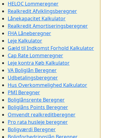
HELOC Lommeregner
Realkredit Afviklingsberegner
Lånekapacitet Kalkulator
Realkredit Amortiseringsberegner
FHA Låneberegner
Leje Kalkulator
Gæld til Indkomst Forhold Kalkulator
Cap Rate Lommeregner
Leje kontra Køb Kalkulator
VA Boliglån Beregner
Udbetalingsberegner
Hus Overkommelighed Kalkulator
PMI Beregner
Boliglånsrente Beregner
Boliglåns Points Beregner
Omvendt realkreditberegner
Pro rata husleje beregner
Boligværdi Beregner
Boligforbedringslån Beregner