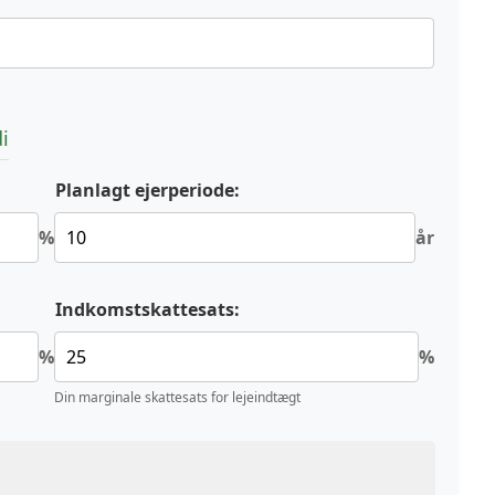
i
Planlagt ejerperiode:
%
år
Indkomstskattesats:
%
%
Din marginale skattesats for lejeindtægt