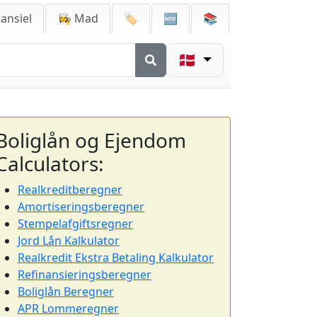
ansiel
👩‍🍳 Mad
🏷️
🆕
📚
🇩🇰
Boliglån og Ejendom
Calculators:
Realkreditberegner
Amortiseringsberegner
Stempelafgiftsregner
Jord Lån Kalkulator
Realkredit Ekstra Betaling Kalkulator
Refinansieringsberegner
Boliglån Beregner
APR Lommeregner