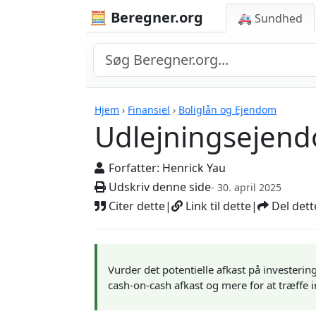
🧮 Beregner.org
🚑 Sundhed
Udlejningsejendom K
Hjem
›
Finansiel
›
Boliglån og Ejendom
Udlejningsejend
Forfatter:
Henrick Yau
Udskriv denne side
- 30. april 2025
Citer dette
|
Link til dette
|
Del dett
Vurder det potentielle afkast på invester
cash-on-cash afkast og mere for at træffe 