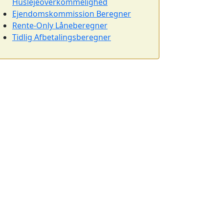
Huslejeoverkommelighed
Ejendomskommission Beregner
Rente-Only Låneberegner
Tidlig Afbetalingsberegner