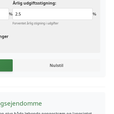
Årlig udgiftsstigning:
%
%
Forventet årlig stigning i udgifter
inger
Nulstil
ningsejendomme
an give både løbende pengestrøm og langsigtet