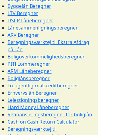
Byggelån Beregner
LTV Beregner
DSCR Låneberegner
Lånesammenligningsberegner
ARV Beregner
Beregningsværktøj til Ekstra Afdrag
på Lån
Boligoverkommelighedsberegner
PITI Lommeregner
ARM Låneberegner
Boliglånsberegner
To-ugentlig realkreditberegner
Erhvervslån Beregner
Lejestigningsberegner
Hard Money Låneberegner
Refinansieringsberegner for boliglån
Cash on Cash Return Calculator
Beregningsværktøj til