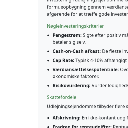
formueopbygning gennem værdiansætte
afgørende for at træffe gode investe
Nøgleinvesteringskriterier
Pengestrøm:
Sigte efter positiv 
betaler sig selv.
Cash-on-Cash afkast:
De fleste in
Cap Rate:
Typisk 4-10% afhængigt
Værdiansættelsespotentiale:
Over
økonomiske faktorer.
Risikovurdering:
Vurder ledighedsr
Skattefordele
Udlejningsejendomme tilbyder flere s
Afskrivning:
En ikke-kontant udgif
Fradrag for renteudgifter:
Rentean