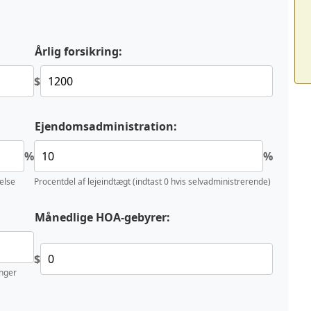
Årlig forsikring:
$
Ejendomsadministration:
%
%
delse
Procentdel af lejeindtægt (indtast 0 hvis selvadministrerende)
Månedlige HOA-gebyrer:
$
inger