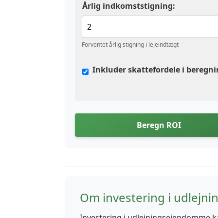
Årlig indkomststigning:
Forventet årlig stigning i lejeindtægt
Inkluder skattefordele i beregn
Beregn ROI
Om investering i udlej
Investering i udlejningsejendomme k