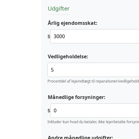
Udgifter
Årlig ejendomsskat:
$
Vedligeholdelse:
Procentdel af lejeindtægt til reparationer/vedligehol
Månedlige forsyninger:
$
Inkluder kun hvad du betaler, ikke lejerbetalte forsyn
Andre månedlige udgifter: