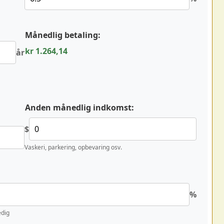
Månedlig betaling:
kr 1.264,14
år
Anden månedlig indkomst:
$
Vaskeri, parkering, opbevaring osv.
%
edig