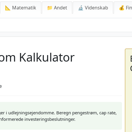
📐 Matematik
📁 Andet
🔬 Videnskab
💰 Fin
alkulator
om Kalkulator
e
inger i udlejningsejendomme. Beregn pengestrøm, cap rate,
informerede investeringsbeslutninger.