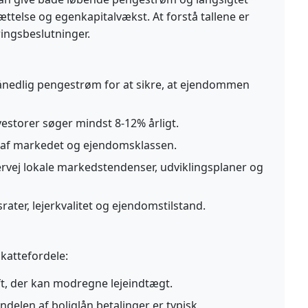
lse og egenkapitalvækst. At forstå tallene er
ringsbeslutninger.
månedlig pengestrøm for at sikre, at ejendommen
vestorer søger mindst 8-12% årligt.
 af markedet og ejendomsklassen.
vej lokale markedstendenser, udviklingsplaner og
ater, lejerkvalitet og ejendomstilstand.
kattefordele:
t, der kan modregne lejeindtægt.
delen af boliglån betalinger er typisk