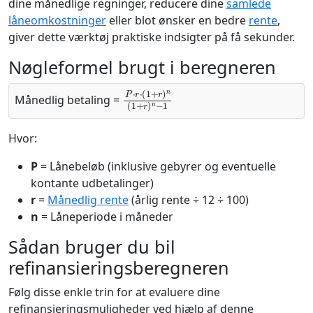
dine månedlige regninger, reducere dine
samlede
låneomkostninger
eller blot ønsker en bedre
rente
,
giver dette værktøj praktiske indsigter på få sekunder.
Nøgleformel brugt i beregneren
P
⋅
r
⋅
(
1
+
r
)
n
(
1
+
r
)
n
−
1
Månedlig betaling =
Hvor:
P
= Lånebeløb (inklusive gebyrer og eventuelle
kontante udbetalinger)
r
=
Månedlig rente
(årlig rente ÷ 12 ÷ 100)
n
= Låneperiode i måneder
Sådan bruger du bil
refinansieringsberegneren
Følg disse enkle trin for at evaluere dine
refinansieringsmuligheder ved hjælp af denne