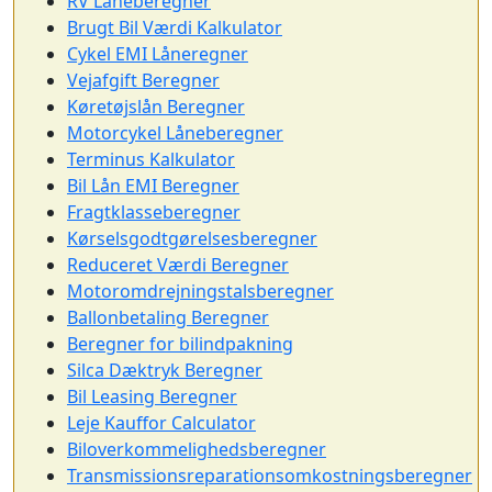
RV Låneberegner
Brugt Bil Værdi Kalkulator
Cykel EMI Låneregner
Vejafgift Beregner
Køretøjslån Beregner
Motorcykel Låneberegner
Terminus Kalkulator
Bil Lån EMI Beregner
Fragtklasseberegner
Kørselsgodtgørelsesberegner
Reduceret Værdi Beregner
Motoromdrejningstalsberegner
Ballonbetaling Beregner
Beregner for bilindpakning
Silca Dæktryk Beregner
Bil Leasing Beregner
Leje Kauffor Calculator
Biloverkommelighedsberegner
Transmissionsreparationsomkostningsberegner