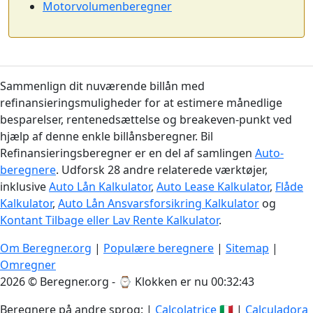
Motorvolumenberegner
Sammenlign dit nuværende billån med
refinansieringsmuligheder for at estimere månedlige
besparelser, rentenedsættelse og breakeven-punkt ved
hjælp af denne enkle billånsberegner. Bil
Refinansieringsberegner er en del af samlingen
Auto-
beregnere
. Udforsk 28 andre relaterede værktøjer,
inklusive
Auto Lån Kalkulator
,
Auto Lease Kalkulator
,
Flåde
Kalkulator
,
Auto Lån Ansvarsforsikring Kalkulator
og
Kontant Tilbage eller Lav Rente Kalkulator
.
Om Beregner.org
|
Populære beregnere
|
Sitemap
|
Omregner
2026 © Beregner.org - ⌚
Klokken er nu 00:32:44
Beregnere på andre sprog: |
Calcolatrice
🇮🇹 |
Calculadora