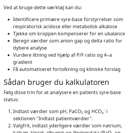
Ved at bruge dette værktøj kan du:
Identificere primære syre-base forstyrrelser som
respiratorisk acidose eller metabolisk alkalose
Tjekke om kroppen kompenserer for en ubalance
Beregn værdier som anion gap og delta ratio for
dybere analyse
Vurdere iltning ved hjælp af P/F ratio og A–a
gradient
Få automatiseret fortolkning og kliniske forslag
Sådan bruger du kalkulatoren
Følg disse trin for at analysere en patients syre-base
status:
Indtast værdier som pH, PaCO₂ og HCO₃⁻ i
sektionen "Indtast patientværdier".
Valgfrit, indtast yderligere værdier som natrium,
kalium, klorid, albumin og iltningsdata (PaO₂ og