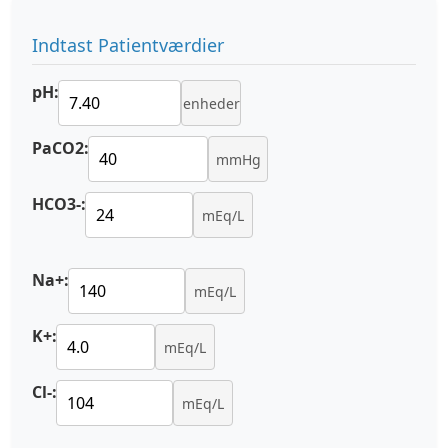
Indtast Patientværdier
pH:
enheder
PaCO2:
mmHg
HCO3-:
mEq/L
Na+:
mEq/L
K+:
mEq/L
Cl-:
mEq/L