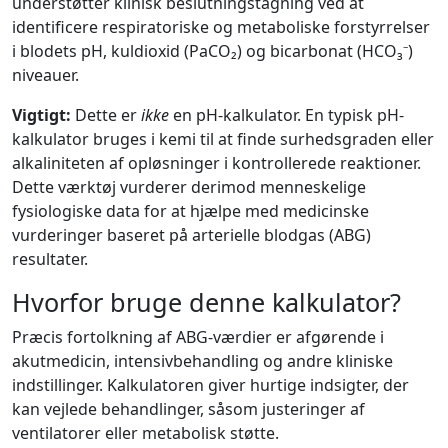
understøtter klinisk beslutningstagning ved at
identificere respiratoriske og metaboliske forstyrrelser
i blodets pH, kuldioxid (PaCO₂) og bicarbonat (HCO₃⁻)
niveauer.
Vigtigt:
Dette er
ikke
en pH-kalkulator. En typisk pH-
kalkulator bruges i kemi til at finde surhedsgraden eller
alkaliniteten af opløsninger i kontrollerede reaktioner.
Dette værktøj vurderer derimod menneskelige
fysiologiske data for at hjælpe med medicinske
vurderinger baseret på arterielle blodgas (ABG)
resultater.
Hvorfor bruge denne kalkulator?
Præcis fortolkning af ABG-værdier er afgørende i
akutmedicin, intensivbehandling og andre kliniske
indstillinger. Kalkulatoren giver hurtige indsigter, der
kan vejlede behandlinger, såsom justeringer af
ventilatorer eller metabolisk støtte.