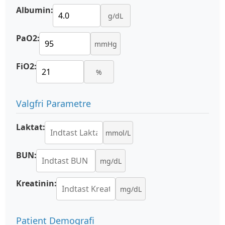
Albumin:
g/dL
PaO2:
mmHg
FiO2:
%
Valgfri Parametre
Laktat:
mmol/L
BUN:
mg/dL
Kreatinin:
mg/dL
Patient Demografi