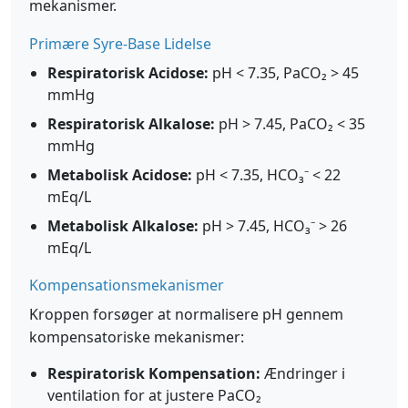
mekanismer.
Primære Syre-Base Lidelse
Respiratorisk Acidose:
pH < 7.35, PaCO₂ > 45
mmHg
Respiratorisk Alkalose:
pH > 7.45, PaCO₂ < 35
mmHg
Metabolisk Acidose:
pH < 7.35, HCO₃⁻ < 22
mEq/L
Metabolisk Alkalose:
pH > 7.45, HCO₃⁻ > 26
mEq/L
Kompensationsmekanismer
Kroppen forsøger at normalisere pH gennem
kompensatoriske mekanismer:
Respiratorisk Kompensation:
Ændringer i
ventilation for at justere PaCO₂