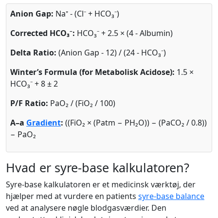
Anion Gap:
Na⁺ - (Cl⁻ + HCO₃⁻)
Corrected HCO₃⁻:
HCO₃⁻ + 2.5 × (4 - Albumin)
Delta Ratio:
(Anion Gap - 12) / (24 - HCO₃⁻)
Winter’s Formula (for Metabolisk Acidose):
1.5 ×
HCO₃⁻ + 8 ± 2
P/F Ratio:
PaO₂ / (FiO₂ / 100)
A–a
Gradient
:
((FiO₂ × (Patm − PH₂O)) − (PaCO₂ / 0.8))
− PaO₂
Hvad er syre-base kalkulatoren?
Syre-base kalkulatoren er et medicinsk værktøj, der
hjælper med at vurdere en patients
syre-base balance
ved at analysere nøgle blodgasværdier. Den