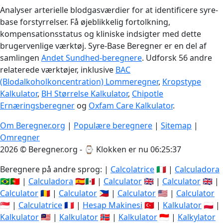
Analyser arterielle blodgasværdier for at identificere syre-
base forstyrrelser. Få øjeblikkelig fortolkning,
kompensationsstatus og kliniske indsigter med dette
brugervenlige værktøj. Syre-Base Beregner er en del af
samlingen
Andet Sundhed-beregnere
. Udforsk 56 andre
relaterede værktøjer, inklusive
BAC
(Blodalkoholkoncentration) Lommeregner
,
Kropstype
Kalkulator
,
BH Størrelse Kalkulator
,
Chipotle
Ernæringsberegner
og
Oxfam Care Kalkulator
.
Om Beregner.org
|
Populære beregnere
|
Sitemap
|
Omregner
2026 © Beregner.org - ⌚
Klokken er nu 06:25:38
Beregnere på andre sprog: |
Calcolatrice
🇮🇹 |
Calculadora
🇧🇷🇵🇹 |
Calculadora
🇪🇸🇲🇽 |
Calculator
🇬🇧 |
Calculator
🇬🇧 |
Calculator
🇷🇴 |
Calculator
🇵🇭 |
Calculator
🇺🇸 |
Calculator
🇸🇬 |
Calculatrice
🇫🇷 |
Hesap Makinesi
🇹🇷 |
Kalkulator
🇵🇱 |
Kalkulator
🇲🇾 |
Kalkulator
🇳🇴 |
Kalkulator
🇮🇩 |
Kalkylator