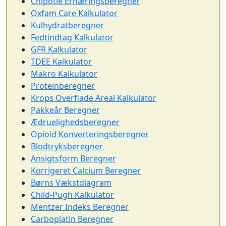
Chipotle Ernæringsberegner
Oxfam Care Kalkulator
Kulhydratberegner
Fedtindtag Kalkulator
GFR Kalkulator
TDEE Kalkulator
Makro Kalkulator
Proteinberegner
Krops Overflade Areal Kalkulator
Pakkeår Beregner
Ædruelighedsberegner
Opioid Konverteringsberegner
Blodtryksberegner
Ansigtsform Beregner
Korrigeret Calcium Beregner
Børns Vækstdiagram
Child-Pugh Kalkulator
Mentzer Indeks Beregner
Carboplatin Beregner