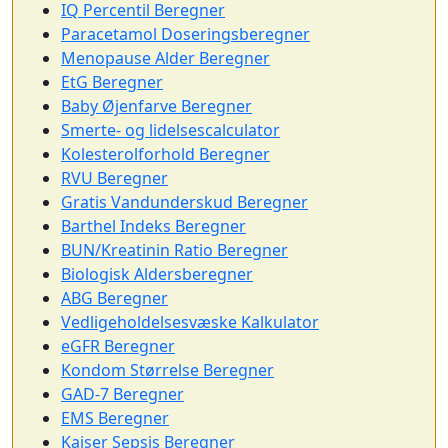
IQ Percentil Beregner
Paracetamol Doseringsberegner
Menopause Alder Beregner
EtG Beregner
Baby Øjenfarve Beregner
Smerte- og lidelsescalculator
Kolesterolforhold Beregner
RVU Beregner
Gratis Vandunderskud Beregner
Barthel Indeks Beregner
BUN/Kreatinin Ratio Beregner
Biologisk Aldersberegner
ABG Beregner
Vedligeholdelsesvæske Kalkulator
eGFR Beregner
Kondom Størrelse Beregner
GAD-7 Beregner
EMS Beregner
Kaiser Sepsis Beregner