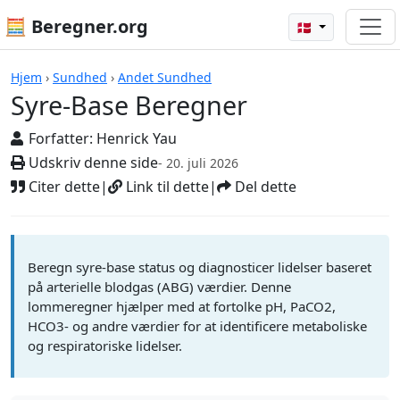
🧮 Beregner.org
🇩🇰
Beregnere
Hjem
›
Sundhed
›
Andet Sundhed
Syre-Base Beregner
Forfatter:
Henrick Yau
Udskriv denne side
- 20. juli 2026
Citer dette
|
Link til dette
|
Del dette
Beregn syre-base status og diagnosticer lidelser baseret
på arterielle blodgas (ABG) værdier. Denne
lommeregner hjælper med at fortolke pH, PaCO2,
HCO3- og andre værdier for at identificere metaboliske
og respiratoriske lidelser.