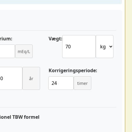
rium:
Vægt:
mEq/L
Korrigeringsperiode:
år
timer
tionel TBW formel