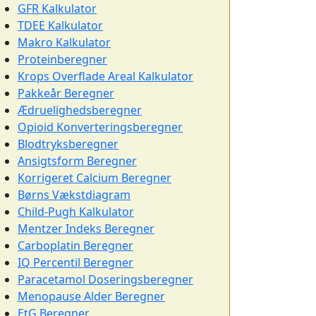
GFR Kalkulator
TDEE Kalkulator
Makro Kalkulator
Proteinberegner
Krops Overflade Areal Kalkulator
Pakkeår Beregner
Ædruelighedsberegner
Opioid Konverteringsberegner
Blodtryksberegner
Ansigtsform Beregner
Korrigeret Calcium Beregner
Børns Vækstdiagram
Child-Pugh Kalkulator
Mentzer Indeks Beregner
Carboplatin Beregner
IQ Percentil Beregner
Paracetamol Doseringsberegner
Menopause Alder Beregner
EtG Beregner