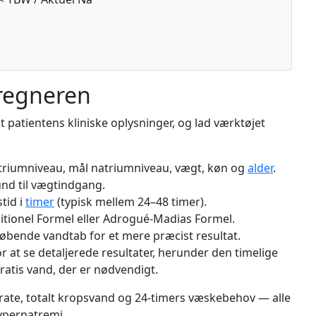
regneren
ot patientens kliniske oplysninger, og lad værktøjet
atriumniveau, mål natriumniveau, vægt, køn og
alder
.
nd til vægtindgang.
tid i
timer
(typisk mellem 24–48 timer).
tionel Formel eller Adrogué-Madias Formel.
 løbende vandtab for et mere præcist resultat.
 at se detaljerede resultater, herunder den timelige
atis vand, der er nødvendigt.
rate, totalt kropsvand og 24-timers væskebehov — alle
hypernatremi.