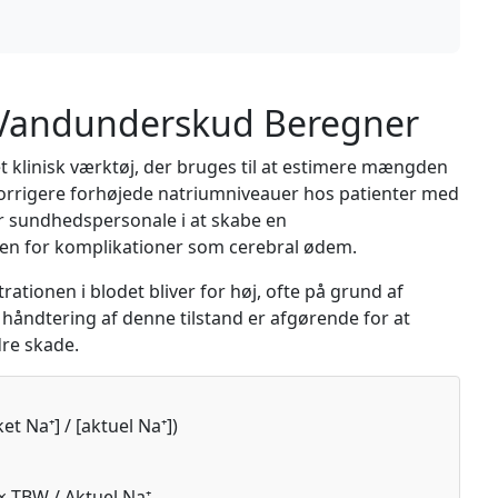
s Vandunderskud Beregner
 klinisk værktøj, der bruges til at estimere mængden
 korrigere forhøjede natriumniveauer hos patienter med
r sundhedspersonale i at skabe en
en for komplikationer som cerebral ødem.
tionen i blodet bliver for høj, ofte på grund af
 håndtering af denne tilstand er afgørende for at
dre skade.
t Na⁺] / [aktuel Na⁺])
× TBW / Aktuel Na⁺