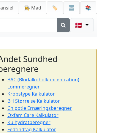
ansiel
👩‍🍳 Mad
🏷️
🆕
📚
🇩🇰
Andet Sundhed-
beregnere
BAC (Blodalkoholkoncentration)
Lommeregner
Kropstype Kalkulator
BH Størrelse Kalkulator
Chipotle Ernæringsberegner
Oxfam Care Kalkulator
Kulhydratberegner
Fedtindtag Kalkulator