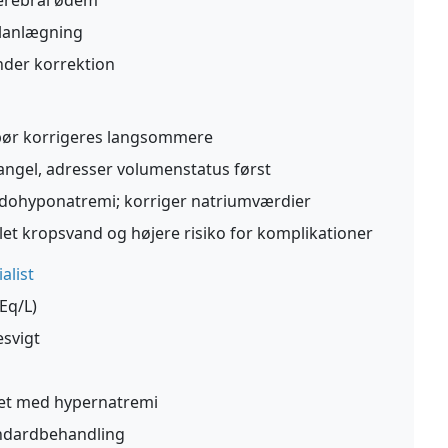
cerebral ødem
planlægning
der korrektion
 bør korrigeres langsommere
gel, adresser volumenstatus først
dohyponatremi; korriger natriumværdier
let kropsvand og højere risiko for komplikationer
alist
Eq/L)
esvigt
et med hypernatremi
tandardbehandling