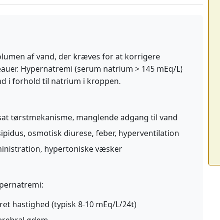
lumen af vand, der kræves for at korrigere
eauer. Hypernatremi (serum natrium > 145 mEq/L)
d i forhold til natrium i kroppen.
at tørstmekanisme, manglende adgang til vand
ipidus, osmotisk diurese, feber, hyperventilation
nistration, hypertoniske væsker
ypernatremi:
et hastighed (typisk 8-10 mEq/L/24t)