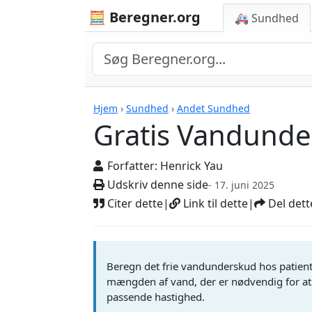
🧮 Beregner.org
🚑 Sundhed
Beregnere
Hjem
›
Sundhed
›
Andet Sundhed
Gratis Vandund
Forfatter:
Henrick Yau
Udskriv denne side
- 17. juni 2025
Citer dette
|
Link til dette
|
Del dett
Beregn det frie vandunderskud hos patie
mængden af vand, der er nødvendig for at 
passende hastighed.