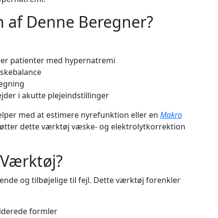
 af Denne Beregner?
rer patienter med hypernatremi
æskebalance
lægning
der i akutte plejeindstillinger
lper med at estimere nyrefunktion eller en
Makro
tter dette værktøj væske- og elektrolytkorrektion
 Værktøj?
e og tilbøjelige til fejl. Dette værktøj forenkler
liderede formler