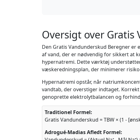
Oversigt over Grati
Den Gratis Vandunderskud Beregner er et
af vand, der er nødvendig for sikkert at
hypernatremi. Dette værktøj understøtte
væskeredningsplan, der minimerer risiko
Hypernatremi opstår, når natriumkoncentra
vandtab, der overstiger indtaget. Korrekt
genoprette elektrolytbalancen og forhin
Traditionel Formel:
Gratis Vandunderskud = TBW × (1 - [ønske
Adrogué-Madias Afledt Formel:
Vandunderskud = (Aktuel Na⁺ - Mål Na⁺) 