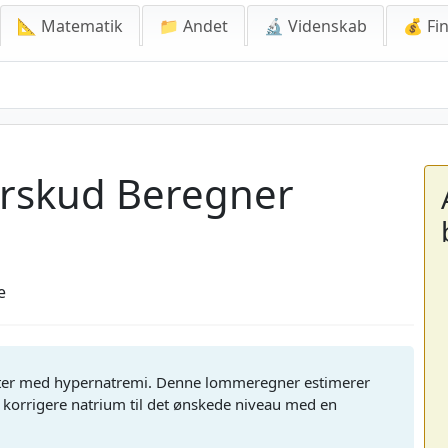
📐 Matematik
📁 Andet
🔬 Videnskab
💰 Fin
erskud Beregner
e
nter med hypernatremi. Denne lommeregner estimerer
korrigere natrium til det ønskede niveau med en