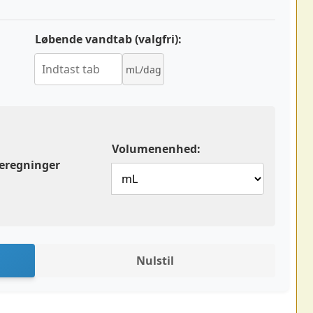
Løbende vandtab (valgfri):
mL/dag
Volumenenhed:
beregninger
Nulstil