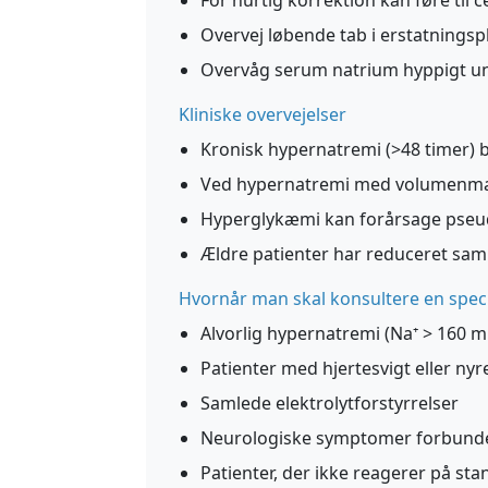
For hurtig korrektion kan føre til 
Overvej løbende tab i erstatnings
Overvåg serum natrium hyppigt un
Kliniske overvejelser
Kronisk hypernatremi (>48 timer)
Ved hypernatremi med volumenman
Hyperglykæmi kan forårsage pseu
Ældre patienter har reduceret sam
Hvornår man skal konsultere en speci
Alvorlig hypernatremi (Na⁺ > 160 m
Patienter med hjertesvigt eller nyr
Samlede elektrolytforstyrrelser
Neurologiske symptomer forbund
Patienter, der ikke reagerer på s