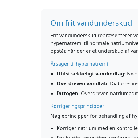
Om frit vandunderskud
Frit vandunderskud repræsenterer vo
hypernatremi til normale natriumniv
opstår, når der er et underskud af van
Årsager til hypernatremi
Utilstrækkeligt vandindtag:
Neds
Overdreven vandtab:
Diabetes ins
Iatrogen:
Overdreven natriumadmi
Korrigeringsprincipper
Nøgleprincipper for behandling af h
Korriger natrium med en kontroller