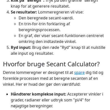
Klik på "Beregn":
Tryk på den grønne "Beregn"
knap for at generere resultatet.
Se resultater:
Lommeregneren vil vise:
Den beregnede secant-værdi.
En trin-for-trin forklaring af
beregningsprocessen.
En graf, der viser secant-funktionen centreret
omkring den indtastede vinkel.
Ryd input:
Brug den røde "Ryd" knap til at nulstille
alle input og resultater.
Hvorfor bruge Secant Calculator?
Denne lommeregner er designet til at
spare
dig tid og
forenkle processen med at beregne secanten af en
vinkel. Her er hvad der gør den værdifuld:
Håndterer komplekse input:
Accepterer vinkler i
grader, radianer eller udtryk som "pi/4" for
nøjagtige beregninger.