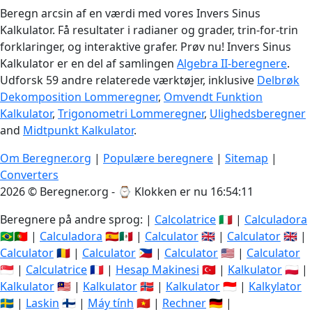
Beregn arcsin af en værdi med vores Invers Sinus
Kalkulator. Få resultater i radianer og grader, trin-for-trin
forklaringer, og interaktive grafer. Prøv nu! Invers Sinus
Kalkulator er en del af samlingen
Algebra II-beregnere
.
Udforsk 59 andre relaterede værktøjer, inklusive
Delbrøk
Dekomposition Lommeregner
,
Omvendt Funktion
Kalkulator
,
Trigonometri Lommeregner
,
Ulighedsberegner
and
Midtpunkt Kalkulator
.
Om Beregner.org
|
Populære beregnere
|
Sitemap
|
Converters
2026 © Beregner.org - ⌚
Klokken er nu 16:54:11
Beregnere på andre sprog: |
Calcolatrice
🇮🇹 |
Calculadora
🇧🇷🇵🇹 |
Calculadora
🇪🇸🇲🇽 |
Calculator
🇬🇧 |
Calculator
🇬🇧 |
Calculator
🇷🇴 |
Calculator
🇵🇭 |
Calculator
🇺🇸 |
Calculator
🇸🇬 |
Calculatrice
🇫🇷 |
Hesap Makinesi
🇹🇷 |
Kalkulator
🇵🇱 |
Kalkulator
🇲🇾 |
Kalkulator
🇳🇴 |
Kalkulator
🇮🇩 |
Kalkylator
🇸🇪 |
Laskin
🇫🇮 |
Máy tính
🇻🇳 |
Rechner
🇩🇪 |