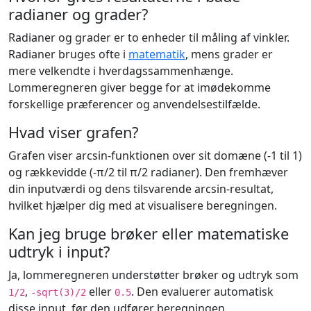
radianer og grader?
Radianer og grader er to enheder til måling af vinkler.
Radianer bruges ofte i
matematik
, mens grader er
mere velkendte i hverdagssammenhænge.
Lommeregneren giver begge for at imødekomme
forskellige præferencer og anvendelsestilfælde.
Hvad viser grafen?
Grafen viser arcsin-funktionen over sit domæne (-1 til 1)
og rækkevidde (-π/2 til π/2 radianer). Den fremhæver
din inputværdi og dens tilsvarende arcsin-resultat,
hvilket hjælper dig med at visualisere beregningen.
Kan jeg bruge brøker eller matematiske
udtryk i input?
Ja, lommeregneren understøtter brøker og udtryk som
,
eller
. Den evaluerer automatisk
1/2
-sqrt(3)/2
0.5
disse input, før den udfører beregningen.