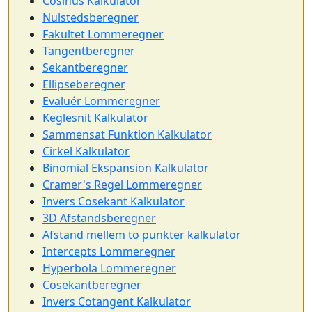
Cosinus Kalkulator
Nulstedsberegner
Fakultet Lommeregner
Tangentberegner
Sekantberegner
Ellipseberegner
Evaluér Lommeregner
Keglesnit Kalkulator
Sammensat Funktion Kalkulator
Cirkel Kalkulator
Binomial Ekspansion Kalkulator
Cramer's Regel Lommeregner
Invers Cosekant Kalkulator
3D Afstandsberegner
Afstand mellem to punkter kalkulator
Intercepts Lommeregner
Hyperbola Lommeregner
Cosekantberegner
Invers Cotangent Kalkulator