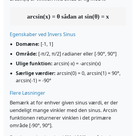
arcsin(x) = θ sådan at sin(θ) = x
Egenskaber ved Invers Sinus
Domæne:
[-1, 1]
Område:
[-π/2, π/2] radianer eller [-90°, 90°]
Ulige funktion:
arcsin(-x) = -arcsin(x)
Særlige værdier:
arcsin(0) = 0, arcsin(1) = 90°,
arcsin(-1) = -90°
Flere Løsninger
Bemærk at for enhver given sinus værdi, er der
uendeligt mange vinkler med den sinus. Arcsin
funktionen returnerer vinklen i det primære
område [-90°, 90°].