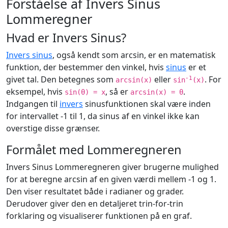
Forståelse af Invers Sinus
Lommeregner
Hvad er Invers Sinus?
Invers sinus
, også kendt som arcsin, er en matematisk
funktion, der bestemmer den vinkel, hvis
sinus
er et
givet tal. Den betegnes som
eller
. For
-1
arcsin(x)
sin
(x)
eksempel, hvis
, så er
.
sin(θ) = x
arcsin(x) = θ
Indgangen til
invers
sinusfunktionen skal være inden
for intervallet -1 til 1, da sinus af en vinkel ikke kan
overstige disse grænser.
Formålet med Lommeregneren
Invers Sinus Lommeregneren giver brugerne mulighed
for at beregne arcsin af en given værdi mellem -1 og 1.
Den viser resultatet både i radianer og grader.
Derudover giver den en detaljeret trin-for-trin
forklaring og visualiserer funktionen på en graf.