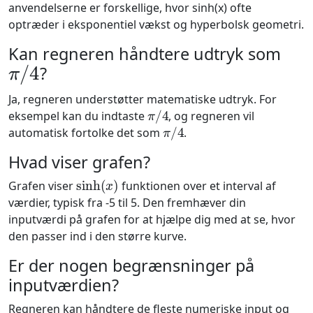
anvendelserne er forskellige, hvor sinh(x) ofte
optræder i eksponentiel vækst og hyperbolsk geometri.
Kan regneren håndtere udtryk som
π
/
4
?
Ja, regneren understøtter matematiske udtryk. For
π
/
4
eksempel kan du indtaste
, og regneren vil
π
/
4
automatisk fortolke det som
.
Hvad viser grafen?
sinh
(
x
)
Grafen viser
funktionen over et interval af
værdier, typisk fra -5 til 5. Den fremhæver din
inputværdi på grafen for at hjælpe dig med at se, hvor
den passer ind i den større kurve.
Er der nogen begrænsninger på
inputværdien?
Regneren kan håndtere de fleste numeriske input og