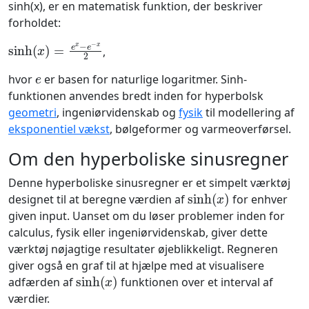
sinh(x), er en matematisk funktion, der beskriver
forholdet:
sinh
(
x
)
=
e
x
−
e
−
x
2
,
e
hvor
er basen for naturlige logaritmer. Sinh-
funktionen anvendes bredt inden for hyperbolsk
geometri
, ingeniørvidenskab og
fysik
til modellering af
eksponentiel vækst
, bølgeformer og varmeoverførsel.
Om den hyperboliske sinusregner
Denne hyperboliske sinusregner er et simpelt værktøj
sinh
(
x
)
designet til at beregne værdien af
for enhver
given input. Uanset om du løser problemer inden for
calculus, fysik eller ingeniørvidenskab, giver dette
værktøj nøjagtige resultater øjeblikkeligt. Regneren
giver også en graf til at hjælpe med at visualisere
sinh
(
x
)
adfærden af
funktionen over et interval af
værdier.