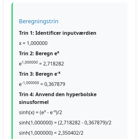
Beregningstrin
Trin 1: Identificer inputværdien
x = 1,000000
x
Trin 2: Beregn e
1,000000
e
= 2,718282
-x
Trin 3: Beregn e
-1,000000
e
= 0,367879
Trin 4: Anvend den hyperbolske
sinusformel
x
-x
sinh(x) = (e
- e
)/2
sinh(1,000000) = (2,718282 - 0,367879)/2
sinh(1,000000) = 2,350402/2