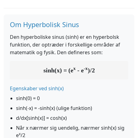
Om Hyperbolisk Sinus
Den hyperboliske sinus (sinh) er en hyperbolsk
funktion, der optræder i forskellige områder af
matematik og fysik. Den defineres som:
x
-x
sinh(x) = (e
- e
)/2
Egenskaber ved sinh(x)
sinh(0) = 0
sinh(-x) = -sinh(x) (ulige funktion)
d/dx[sinh(x)] = cosh(x)
Når x nærmer sig uendelig, nærmer sinh(x) sig
x
e
/2