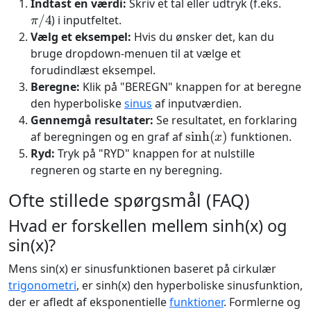
Indtast en værdi:
Skriv et tal eller udtryk (f.eks.
π
/
4
) i inputfeltet.
Vælg et eksempel:
Hvis du ønsker det, kan du
bruge dropdown-menuen til at vælge et
forudindlæst eksempel.
Beregne:
Klik på "BEREGN" knappen for at beregne
den hyperboliske
sinus
af inputværdien.
Gennemgå resultater:
Se resultatet, en forklaring
sinh
(
x
)
af beregningen og en graf af
funktionen.
Ryd:
Tryk på "RYD" knappen for at nulstille
regneren og starte en ny beregning.
Ofte stillede spørgsmål (FAQ)
Hvad er forskellen mellem sinh(x) og
sin(x)?
Mens sin(x) er sinusfunktionen baseret på cirkulær
trigonometri
, er sinh(x) den hyperboliske sinusfunktion,
der er afledt af eksponentielle
funktioner
. Formlerne og