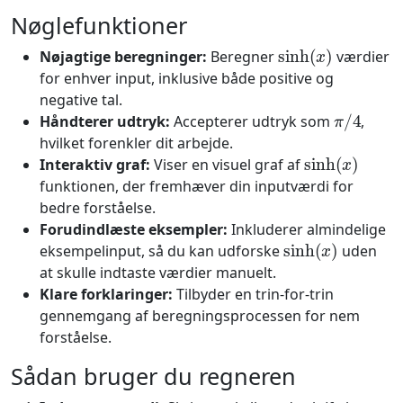
Nøglefunktioner
sinh
(
x
)
Nøjagtige beregninger:
Beregner
værdier
for enhver input, inklusive både positive og
negative tal.
π
/
4
Håndterer udtryk:
Accepterer udtryk som
,
hvilket forenkler dit arbejde.
sinh
(
x
)
Interaktiv graf:
Viser en visuel graf af
funktionen, der fremhæver din inputværdi for
bedre forståelse.
Forudindlæste eksempler:
Inkluderer almindelige
sinh
(
x
)
eksempelinput, så du kan udforske
uden
at skulle indtaste værdier manuelt.
Klare forklaringer:
Tilbyder en trin-for-trin
gennemgang af beregningsprocessen for nem
forståelse.
Sådan bruger du regneren