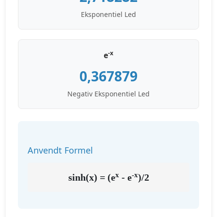
Eksponentiel Led
-x
e
0,367879
Negativ Eksponentiel Led
Anvendt Formel
x
-x
sinh(x) = (e
- e
)/2