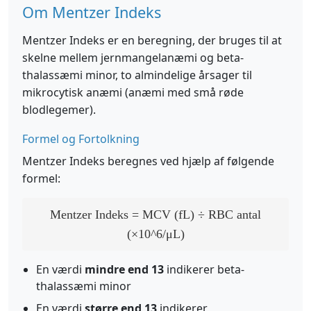
Om Mentzer Indeks
Mentzer Indeks er en beregning, der bruges til at
skelne mellem jernmangelanæmi og beta-
thalassæmi minor, to almindelige årsager til
mikrocytisk anæmi (anæmi med små røde
blodlegemer).
Formel og Fortolkning
Mentzer Indeks beregnes ved hjælp af følgende
formel:
Mentzer Indeks = MCV (fL) ÷ RBC antal
(×10^6/μL)
En værdi
mindre end 13
indikerer beta-
thalassæmi minor
En værdi
større end 13
indikerer