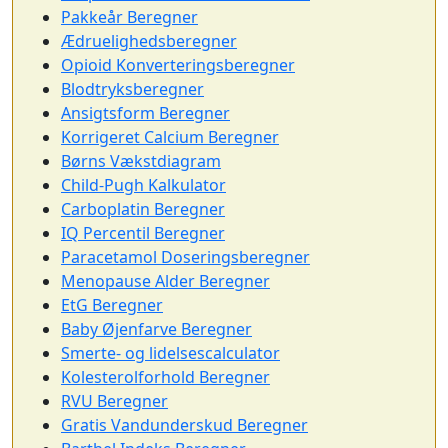
Pakkeår Beregner
Ædruelighedsberegner
Opioid Konverteringsberegner
Blodtryksberegner
Ansigtsform Beregner
Korrigeret Calcium Beregner
Børns Vækstdiagram
Child-Pugh Kalkulator
Carboplatin Beregner
IQ Percentil Beregner
Paracetamol Doseringsberegner
Menopause Alder Beregner
EtG Beregner
Baby Øjenfarve Beregner
Smerte- og lidelsescalculator
Kolesterolforhold Beregner
RVU Beregner
Gratis Vandunderskud Beregner