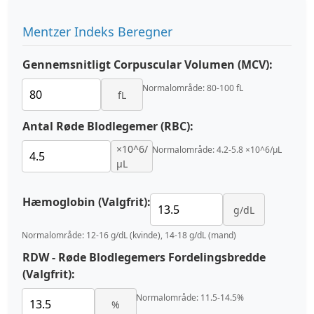
Mentzer Indeks Beregner
Gennemsnitligt Corpuscular Volumen (MCV):
Normalområde: 80-100 fL
fL
Antal Røde Blodlegemer (RBC):
×10^6/
Normalområde: 4.2-5.8 ×10^6/μL
μL
Hæmoglobin (Valgfrit):
g/dL
Normalområde: 12-16 g/dL (kvinde), 14-18 g/dL (mand)
RDW - Røde Blodlegemers Fordelingsbredde
(Valgfrit):
Normalområde: 11.5-14.5%
%