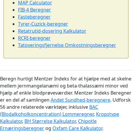
MAP Calculator
FIB-4 Beregner
Fasteberegner
Tyrer-Cuzick-beregner
Retatrutid-dosering Kalkulator
RCRI-beregner
Tatoveringsfjernelse Omkostningsberegner
Beregn hurtigt Mentzer Indeks for at hjælpe med at skelne
mellem jernmangelanæmi og beta-thalassæmi minor ved
hjælp af enkle blodprøveværdier. Mentzer Indeks Beregner
er en del af samlingen
Andet Sundhed-beregnere
. Udforsk
56 andre relaterede værktøjer, inklusive
BAC
(Blodalkoholkoncentration) Lommeregner
,
Kropstype
Kalkulator
,
BH Størrelse Kalkulator
,
Chipotle
Ernæringsberegner
og
Oxfam Care Kalkulator
.