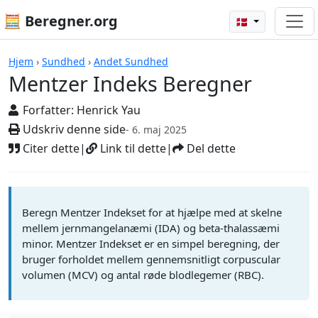
🧮 Beregner.org
🇩🇰
Beregnere
Hjem
›
Sundhed
›
Andet Sundhed
Mentzer Indeks Beregner
Forfatter:
Henrick Yau
Udskriv denne side
- 6. maj 2025
Citer dette
|
Link til dette
|
Del dette
Beregn Mentzer Indekset for at hjælpe med at skelne
mellem jernmangelanæmi (IDA) og beta-thalassæmi
minor. Mentzer Indekset er en simpel beregning, der
bruger forholdet mellem gennemsnitligt corpuscular
volumen (MCV) og antal røde blodlegemer (RBC).