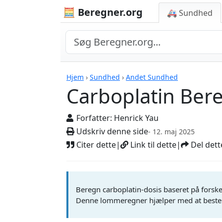
🧮 Beregner.org
🚑 Sundhed
Carboplatin Beregne
Hjem
›
Sundhed
›
Andet Sundhed
Carboplatin Ber
Forfatter:
Henrick Yau
Udskriv denne side
- 12. maj 2025
Citer dette
|
Link til dette
|
Del dett
Beregn carboplatin-dosis baseret på forskell
Denne lommeregner hjælper med at bestem