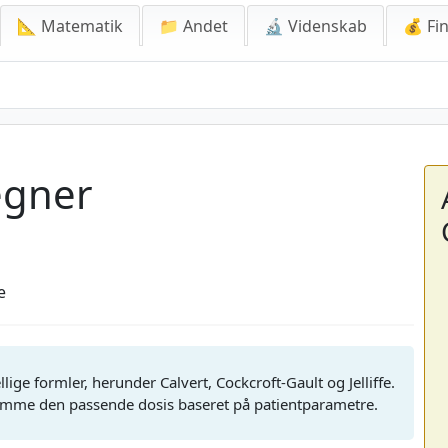
📐 Matematik
📁 Andet
🔬 Videnskab
💰 Fin
r
egner
e
ige formler, herunder Calvert, Cockcroft-Gault og Jelliffe.
me den passende dosis baseret på patientparametre.