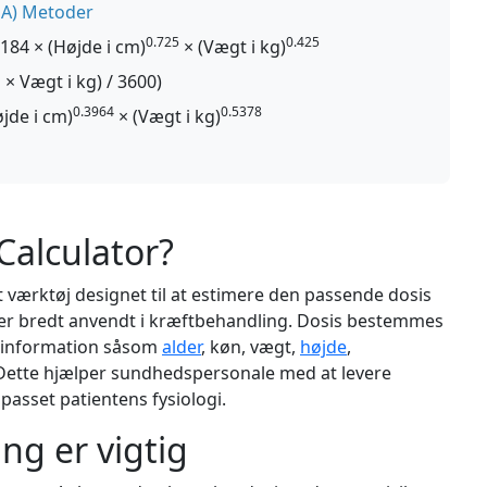
SA) Metoder
0.725
0.425
184 × (Højde i cm)
× (Vægt i kg)
 × Vægt i kg) / 3600)
0.3964
0.5378
jde i cm)
× (Vægt i kg)
Calculator?
t værktøj designet til at estimere den passende dosis
 er bredt anvendt i kræftbehandling. Dosis bestemmes
k information såsom
alder
, køn, vægt,
højde
,
 Dette hjælper sundhedspersonale med at levere
lpasset patientens fysiologi.
ng er vigtig