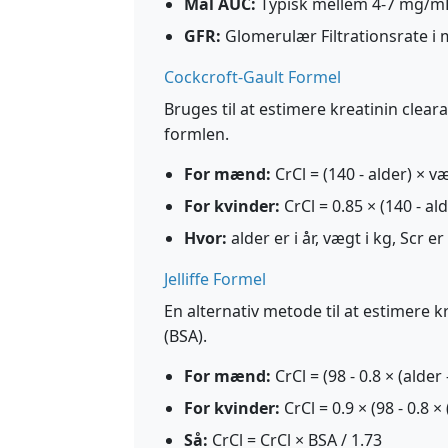
Mål AUC:
Typisk mellem 4-7 mg/mL
GFR:
Glomerulær Filtrationsrate i
Cockcroft-Gault Formel
Bruges til at estimere kreatinin clear
formlen.
For mænd:
CrCl = (140 - alder) × væ
For kvinder:
CrCl = 0.85 × (140 - ald
Hvor:
alder er i år, vægt i kg, Scr 
Jelliffe Formel
En alternativ metode til at estimere k
(BSA).
For mænd:
CrCl = (98 - 0.8 × (alder 
For kvinder:
CrCl = 0.9 × (98 - 0.8 × 
Så:
CrCl = CrCl × BSA / 1.73