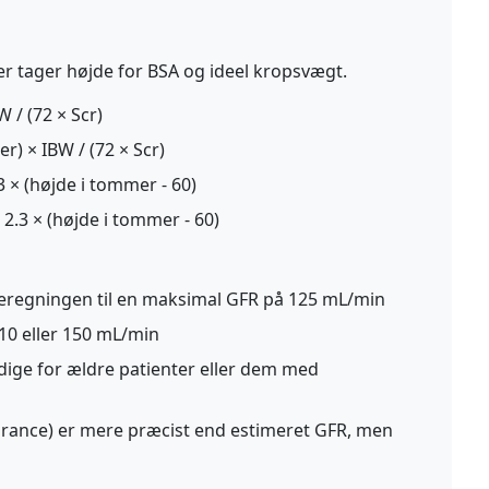
er tager højde for BSA og ideel kropsvægt.
W / (72 × Scr)
er) × IBW / (72 × Scr)
 × (højde i tommer - 60)
 2.3 × (højde i tommer - 60)
eregningen til en maksimal GFR på 125 mL/min
110 eller 150 mL/min
ige for ældre patienter eller dem med
earance) er mere præcist end estimeret GFR, men