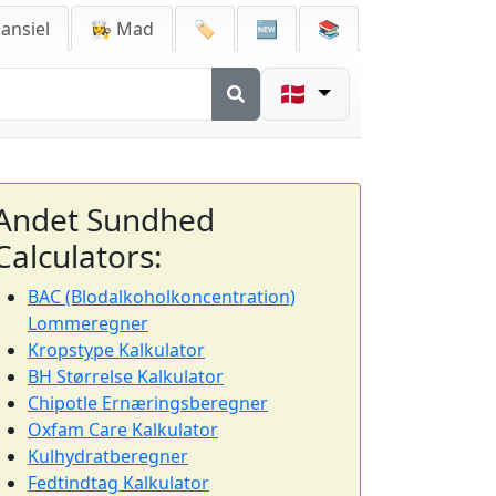
ansiel
👩‍🍳 Mad
🏷️
🆕
📚
🇩🇰
Andet Sundhed
Calculators:
BAC (Blodalkoholkoncentration)
Lommeregner
Kropstype Kalkulator
BH Størrelse Kalkulator
Chipotle Ernæringsberegner
Oxfam Care Kalkulator
Kulhydratberegner
Fedtindtag Kalkulator