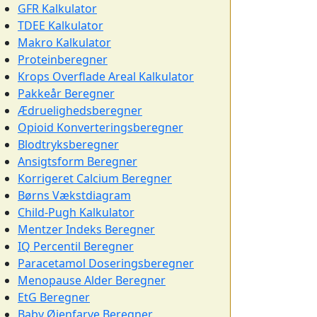
GFR Kalkulator
TDEE Kalkulator
Makro Kalkulator
Proteinberegner
Krops Overflade Areal Kalkulator
Pakkeår Beregner
Ædruelighedsberegner
Opioid Konverteringsberegner
Blodtryksberegner
Ansigtsform Beregner
Korrigeret Calcium Beregner
Børns Vækstdiagram
Child-Pugh Kalkulator
Mentzer Indeks Beregner
IQ Percentil Beregner
Paracetamol Doseringsberegner
Menopause Alder Beregner
EtG Beregner
Baby Øjenfarve Beregner