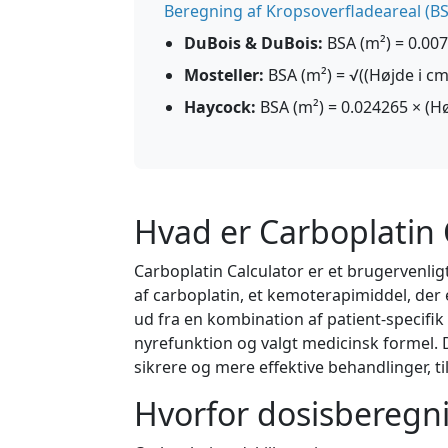
Beregning af Kropsoverfladeareal (B
DuBois & DuBois:
BSA (m²) = 0.007
Mosteller:
BSA (m²) = √((Højde i cm
Haycock:
BSA (m²) = 0.024265 × (Hø
Hvad er Carboplatin 
Carboplatin Calculator er et brugervenlig
af carboplatin, et kemoterapimiddel, der
ud fra en kombination af patient-specifi
nyrefunktion og valgt medicinsk formel.
sikrere og mere effektive behandlinger, ti
Hvorfor dosisberegni