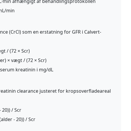
·min afhængigt af behandlingsprotokollen
 mL/min
ance (CrCl) som en erstatning for GFR i Calvert-
gt / (72 × Scr)
er) × vægt / (72 × Scr)
er serum kreatinin i mg/dL
reatinin clearance justeret for kropsoverfladeareal
- 20)) / Scr
(alder - 20)) / Scr