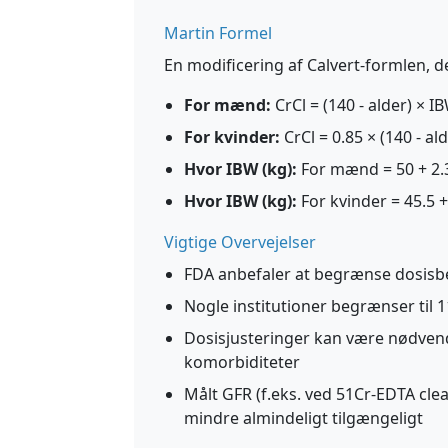
Martin Formel
En modificering af Calvert-formlen, d
For mænd:
CrCl = (140 - alder) × IB
For kvinder:
CrCl = 0.85 × (140 - ald
Hvor IBW (kg):
For mænd = 50 + 2.3
Hvor IBW (kg):
For kvinder = 45.5 +
Vigtige Overvejelser
FDA anbefaler at begrænse dosisb
Nogle institutioner begrænser til 
Dosisjusteringer kan være nødvend
komorbiditeter
Målt GFR (f.eks. ved 51Cr-EDTA cl
mindre almindeligt tilgængeligt