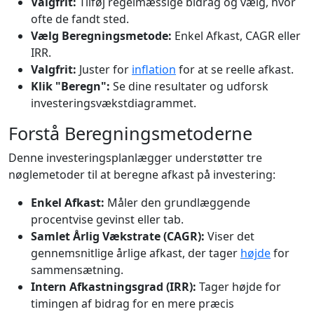
Valgfrit:
Tilføj regelmæssige bidrag og vælg, hvor
ofte de fandt sted.
Vælg Beregningsmetode:
Enkel Afkast, CAGR eller
IRR.
Valgfrit:
Juster for
inflation
for at se reelle afkast.
Klik "Beregn":
Se dine resultater og udforsk
investeringsvækstdiagrammet.
Forstå Beregningsmetoderne
Denne investeringsplanlægger understøtter tre
nøglemetoder til at beregne afkast på investering:
Enkel Afkast:
Måler den grundlæggende
procentvise gevinst eller tab.
Samlet Årlig Vækstrate (CAGR):
Viser det
gennemsnitlige årlige afkast, der tager
højde
for
sammensætning.
Intern Afkastningsgrad (IRR):
Tager højde for
timingen af bidrag for en mere præcis