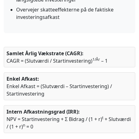
Overvejer skatteeffekterne på de faktiske
investeringsafkast
Samlet Årlig Vækstrate (CAGR):
1/År
CAGR = (Slutværdi / Startinvestering)
– 1
Enkel Afkast:
Enkel Afkast = (Slutværdi – Startinvestering) /
Startinvestering
Intern Afkastningsgrad (IRR):
t
NPV = Startinvestering + Σ Bidrag / (1 + r)
+ Slutværdi
n
/ (1 + r)
= 0