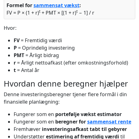
Formel for
sammensat vækst
:
t
t
FV = P × (1 + r)
+ PMT × [(1 + r)
− 1] / r
Hvor:
FV
= Fremtidig værdi
P
= Oprindelig investering
PMT
= Årligt bidrag
r
= Årligt nettoafkast (efter omkostningsforhold)
t
= Antal år
Hvordan denne beregner hjælper
Denne investeringsberegner tjener flere formål i din
finansielle planlægning:
Fungerer som en
portefølje vækst estimator
Fungerer som en
beregner for
sammensat rente
Fremhæver
investeringsafkast tabt til gebyrer
Understøtter
estimering af fremtidig værdi
til