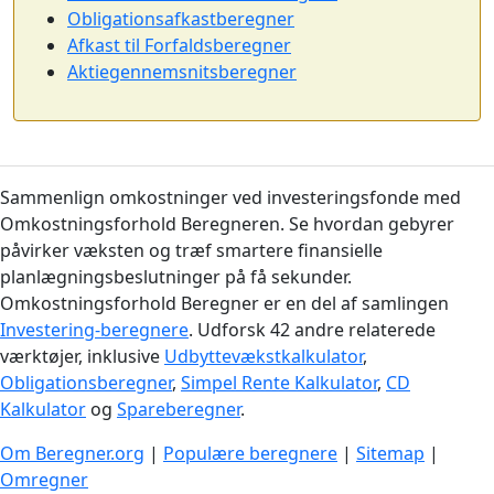
Obligationsafkastberegner
Afkast til Forfaldsberegner
Aktiegennemsnitsberegner
Sammenlign omkostninger ved investeringsfonde med
Omkostningsforhold Beregneren. Se hvordan gebyrer
påvirker væksten og træf smartere finansielle
planlægningsbeslutninger på få sekunder.
Omkostningsforhold Beregner er en del af samlingen
Investering-beregnere
. Udforsk 42 andre relaterede
værktøjer, inklusive
Udbyttevækstkalkulator
,
Obligationsberegner
,
Simpel Rente Kalkulator
,
CD
Kalkulator
og
Spareberegner
.
Om Beregner.org
|
Populære beregnere
|
Sitemap
|
Omregner