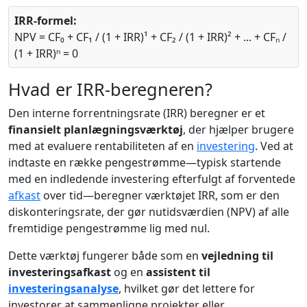
IRR-formel:
NPV = CF₀ + CF₁ / (1 + IRR)¹ + CF₂ / (1 + IRR)² + ... + CFₙ /
(1 + IRR)ⁿ = 0
Hvad er IRR-beregneren?
Den interne forrentningsrate (IRR) beregner er et
finansielt planlægningsværktøj
, der hjælper brugere
med at evaluere rentabiliteten af en
investering
. Ved at
indtaste en række pengestrømme—typisk startende
med en indledende investering efterfulgt af forventede
afkast
over tid—beregner værktøjet IRR, som er den
diskonteringsrate, der gør nutidsværdien (NPV) af alle
fremtidige pengestrømme lig med nul.
Dette værktøj fungerer både som en
vejledning til
investeringsafkast
og en
assistent til
investeringsanalyse
, hvilket gør det lettere for
investorer at sammenligne projekter eller