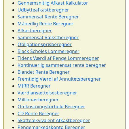
Gennemsnitlig Afkast Kalkulator
Udbytteafkastberegner
Sammensat Rente Beregner
Månedlig Rente Beregner
Afkastberegner
Sammensat Vækstberegner
Obligationsprisberegner
Black Scholes Lommeregner
Tidens Værdi af Penge Lommeregner
Kontinuerlig sammensat rente beregner
Blandet Rente Beregner
Fremtidig Værdi af Annuitetsberegner
MIRR Beregner
Værdiansættelsesberegner
Millionærberegner
Omkostningsforhold Beregner
CD Rente Beregner
Skatteækvivalent Afkastberegner
Pengemarkedskonto Beregner