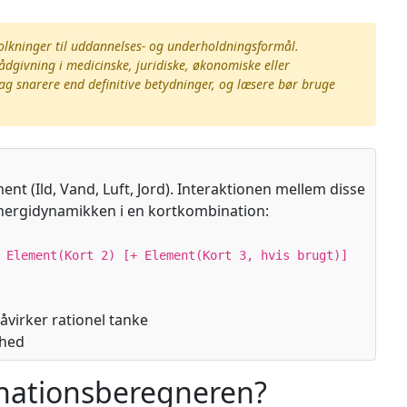
tolkninger til uddannelses- og underholdningsformål.
ådgivning i medicinske, juridiske, økonomiske eller
ag snarere end definitive betydninger, og læsere bør bruge
nt (Ild, Vand, Luft, Jord). Interaktionen mellem disse
energidynamikken i en kortkombination:
 Element(Kort 2) [+ Element(Kort 3, hvis brugt)]
påvirker rationel tanke
khed
nationsberegneren?