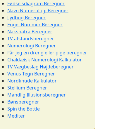
Fødselsdiagram Beregner
Navn Numerologi Beregner
Lydbog Beregner
Engel Nummer Beregner
Nakshatra Beregner
TV afstandsberegner
Numerologi Beregner
Får jeg en dreng eller pige beregner
Chaldæisk Numerologi Kalkulator
TV Vægbeslag Højdeberegner
Venus Tegn Beregner
Nordknude Kalkulator
Stellium Beregner
Mandlig Illusionsberegner
Bønsberegner
Spin the Bottle
Mediter