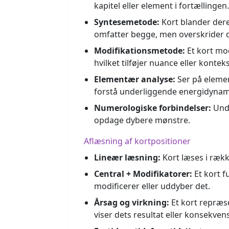
kapitel eller element i fortællingen.
Syntesemetode:
Kort blander dere
omfatter begge, men overskrider de
Modifikationsmetode:
Et kort mod
hvilket tilføjer nuance eller konteks
Elementær analyse:
Ser på element
forstå underliggende energidynam
Numerologiske forbindelser:
Unde
opdage dybere mønstre.
Aflæsning af kortpositioner
Lineær læsning:
Kort læses i række
Central + Modifikatorer:
Et kort 
modificerer eller uddyber det.
Årsag og virkning:
Et kort repræse
viser dets resultat eller konsekvens