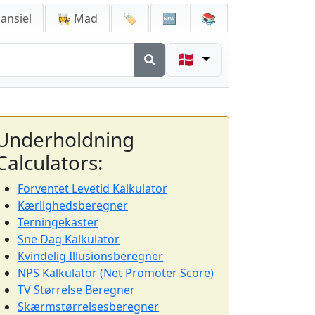
ansiel
👩‍🍳 Mad
🏷️
🆕
📚
🇩🇰
Underholdning
Calculators:
Forventet Levetid Kalkulator
Kærlighedsberegner
Terningekaster
Sne Dag Kalkulator
Kvindelig Illusionsberegner
NPS Kalkulator (Net Promoter Score)
TV Størrelse Beregner
Skærmstørrelsesberegner