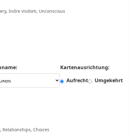
tery, Indre visdom, Unconscious
nname:
Kartenausrichtung:
Aufrecht
Umgekehrt
 Relationships, Choices