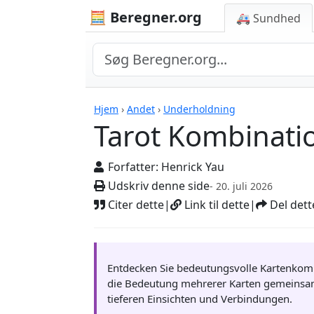
🧮 Beregner.org
🚑 Sundhed
Tarot Kombinations
Hjem
›
Andet
›
Underholdning
Tarot Kombinati
Forfatter:
Henrick Yau
Udskriv denne side
- 20. juli 2026
Citer dette
|
Link til dette
|
Del dett
Entdecken Sie bedeutungsvolle Kartenkombi
die Bedeutung mehrerer Karten gemeinsam z
tieferen Einsichten und Verbindungen.