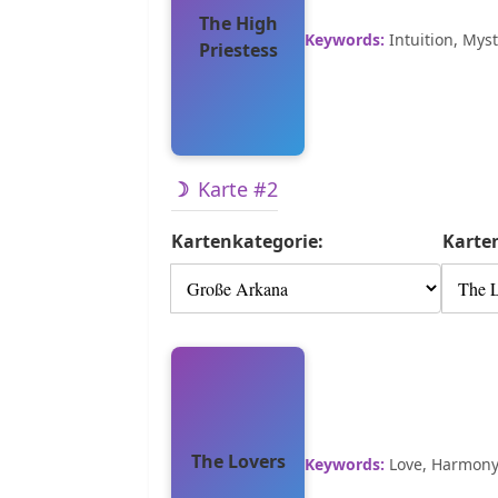
The High
Keywords:
Intuition, Mys
Priestess
Karte #2
Kartenkategorie:
Karte
The Lovers
Keywords:
Love, Harmony,