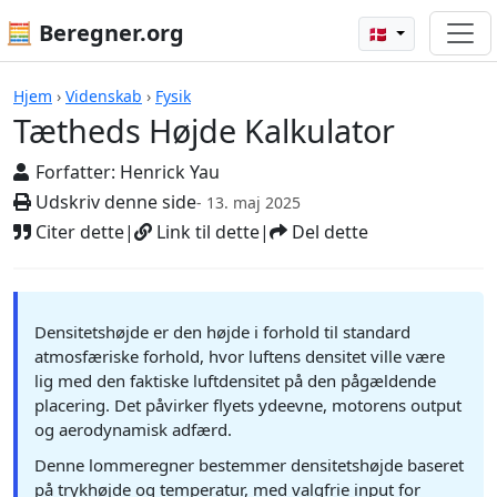
🧮 Beregner.org
🇩🇰
Beregnere
Hjem
›
Videnskab
›
Fysik
Tætheds Højde Kalkulator
Forfatter:
Henrick Yau
Udskriv denne side
- 13. maj 2025
Citer dette
|
Link til dette
|
Del dette
Densitetshøjde er den højde i forhold til standard
atmosfæriske forhold, hvor luftens densitet ville være
lig med den faktiske luftdensitet på den pågældende
placering. Det påvirker flyets ydeevne, motorens output
og aerodynamisk adfærd.
Denne lommeregner bestemmer densitetshøjde baseret
på trykhøjde og temperatur, med valgfrie input for