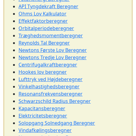
API Tyngdekraft Beregner
Ohms Lov Kalkulator
Effektfaktorberegner
Orbitalperiodeberegner
Træghedsmomentberegner
Reynolds Tal Beregner
Newtons Første Lov Beregner
Newtons Tredje Lov Beregner
Centrifugalkraftberegner
Hookes lov beregner
Lufttryk ved Højdeberegner
Vinkelhastighedsberegner
Resonansfrekvensberegner
Schwarzschild Radius Beregner
Kapacitansberegner
Elektricitetsberegner
Solopgang Solnedgang Beregner
Vindafkølingsberegner