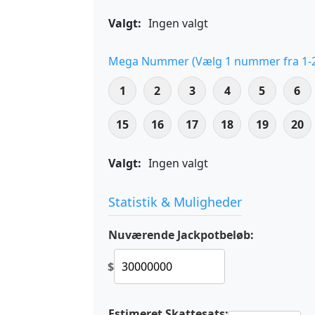
Valgt:
Ingen valgt
Mega Nummer (Vælg 1 nummer fra 1-2
1
2
3
4
5
6
15
16
17
18
19
20
Valgt:
Ingen valgt
Statistik & Muligheder
Nuværende Jackpotbeløb:
$
Estimeret Skattesats: