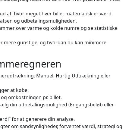
ud af, hvor meget hver billet matematisk er værd
esatsen og udbetalingsmuligheden.
mer over varme og kolde numre og se statistiske
er mere gunstige, og hvordan du kan minimere
ommeregneren
merudtrækning: Manuel, Hurtig Udtrækning eller
gger at købe.
og omkostningen pr. billet.
 vælg din udbetalingsmulighed (Engangsbeløb eller
rdi” for at generere din analyse.
igter om sandsynligheder, forventet værdi, strategi og