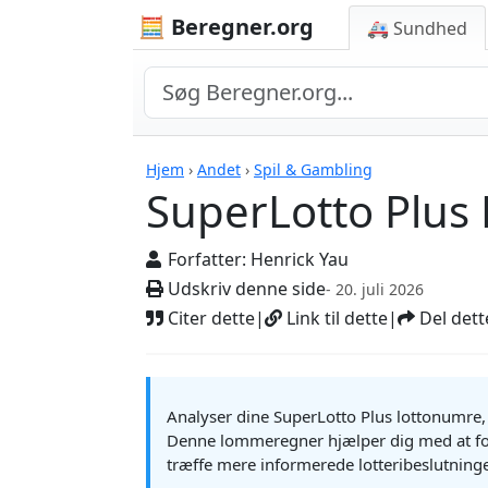
🧮 Beregner.org
🚑 Sundhed
Beregnere
Hjem
›
Andet
›
Spil & Gambling
SuperLotto Plu
Forfatter:
Henrick Yau
Udskriv denne side
- 20. juli 2026
Citer dette
|
Link til dette
|
Del dett
Analyser dine SuperLotto Plus lottonumre, 
Denne lommeregner hjælper dig med at for
træffe mere informerede lotteribeslutninge