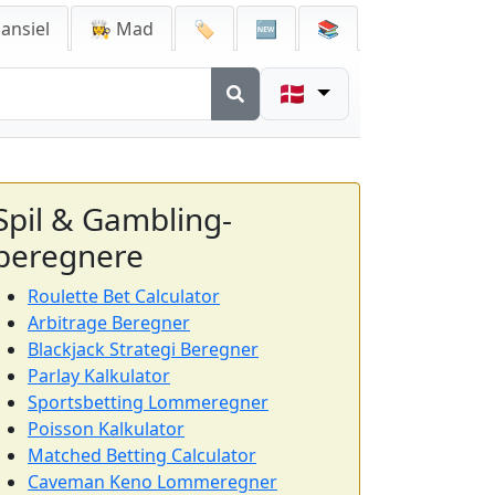
ansiel
👩‍🍳 Mad
🏷️
🆕
📚
🇩🇰
Spil & Gambling-
beregnere
Roulette Bet Calculator
Arbitrage Beregner
Blackjack Strategi Beregner
Parlay Kalkulator
Sportsbetting Lommeregner
Poisson Kalkulator
Matched Betting Calculator
Caveman Keno Lommeregner