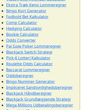
Ekstra Træk Keno Lommeregner
Bingo Kort Generator
Fodbold Bet Kalkulator
Comp Calculator
Hedging Calculator
Bookie Calculator
Odds Converter
Pai Gow Poker Lommeregner
Blackjack Switch Strategi
Pick-6 Lotteri Kalkulator
Roulette Odds Calculator
Baccarat Lommeregner
Oddsberegner
Bingo Nummer Generator
Impliceret Sandsynlighedsberegner
Blackjack Håndberegner
Blackjack Grundlæggende Strategi
Mega Millions Udbetalingsberegner