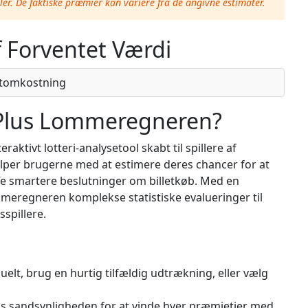
dler. De faktiske præmier kan variere fra de angivne estimater.
 Forventet Værdi
letomkostning
 Plus Lommeregneren?
ktivt lotteri-analysetool skabt til spillere af
jælper brugerne med at estimere deres chancer for at
e smartere beslutninger om billetkøb. Med en
eregneren komplekse statistiske evalueringer til
sspillere.
lt, brug en hurtig tilfældig udtrækning, eller vælg
s sandsynligheden for at vinde hver præmietier med