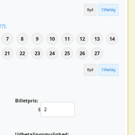
Ryd
Tilfældig
7):
7
8
9
10
11
12
13
14
21
22
23
24
25
26
27
Ryd
Tilfældig
Billetpris:
$
Udbetalingsmulighed: