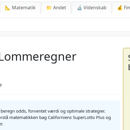
📐 Matematik
📁 Andet
🔬 Videnskab
💰 Fin
s Lommeregner
e
beregn odds, forventet værdi og optimale strategier.
stå matematikken bag Californiens SuperLotto Plus og
r.