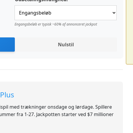
Engangsbeløb er typisk ~60% af annonceret jackpot
Nulstil
 Plus
rispil med trækninger onsdage og lørdage. Spillere
mmer fra 1-27. Jackpotten starter ved $7 millioner