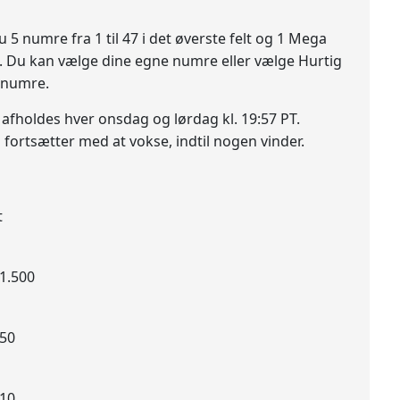
u 5 numre fra 1 til 47 i det øverste felt og 1 Mega
lt. Du kan vælge dine egne numre eller vælge Hurtig
 numre.
er afholdes hver onsdag og lørdag kl. 19:57 PT.
 fortsætter med at vokse, indtil nogen vinder.
t
1.500
$50
$10