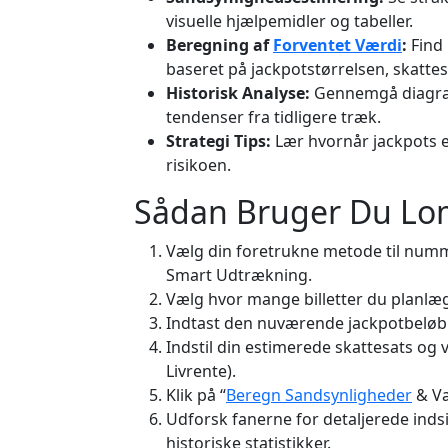
visuelle hjælpemidler og tabeller.
Beregning af
Forventet Værdi
:
Find 
baseret på jackpotstørrelsen, skatt
Historisk Analyse:
Gennemgå diagram
tendenser fra tidligere træk.
Strategi Tips:
Lær hvornår jackpots 
risikoen.
Sådan Bruger Du L
Vælg din foretrukne metode til num
Smart Udtrækning.
Vælg hvor mange billetter du planlæ
Indtast den nuværende jackpotbeløb 
Indstil din estimerede skattesats og
Livrente).
Klik på “
Beregn Sandsynligheder
& Væ
Udforsk fanerne for detaljerede inds
historiske statistikker.